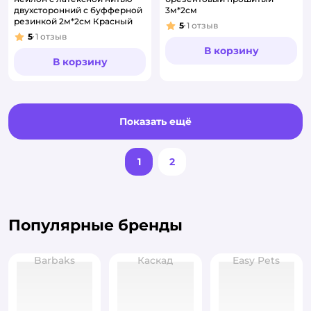
двухсторонний с буфферной
3м*2см
резинкой 2м*2см Красный
5
1
отзыв
Рейтинг:
5
1
отзыв
Рейтинг:
В корзину
В корзину
Показать ещё
1
2
Популярные бренды
Barbaks
Каскад
Easy Pets