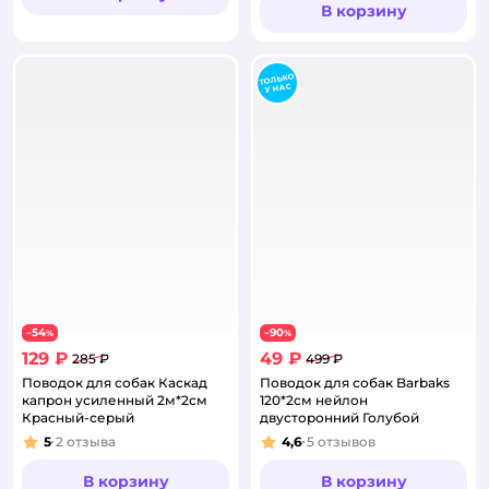
В корзину
54
90
−
%
−
%
129 ₽
49 ₽
285 ₽
499 ₽
Поводок для собак Каскад
Поводок для собак Barbaks
капрон усиленный 2м*2см
120*2cм нейлон
Красный-серый
двусторонний Голубой
5
2
отзыва
4,6
5
отзывов
Рейтинг:
Рейтинг:
В корзину
В корзину