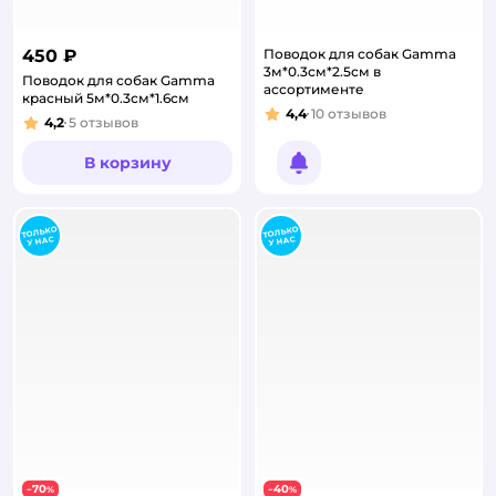
450 ₽
Поводок для собак Gamma
3м*0.3см*2.5см в
Поводок для собак Gamma
ассортименте
красный 5м*0.3см*1.6см
4,4
10
отзывов
Рейтинг:
4,2
5
отзывов
Рейтинг:
В корзину
Уведомить о появлении
70
40
−
%
−
%