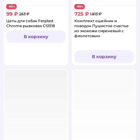
60
60
−
%
−
%
99 ₽
725 ₽
253 ₽
1 813 ₽
Цепь для собак Ferplast
Комплект ошейник и
Chrome рывковая CS1518
поводок Пушистое счастье
из экокожи сиреневый с
фиолетовым
В корзину
В корзину