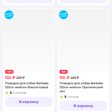
40
50
−
%
−
%
132 ₽
110 ₽
220 ₽
220 ₽
Поводок для собак Barbaks
Поводок для собак Barbaks
120см нейлон Фиолетовый
120см нейлон Тропический
лес
5
2
отзыва
Рейтинг:
5
1
отзыв
Рейтинг:
В корзину
В корзину