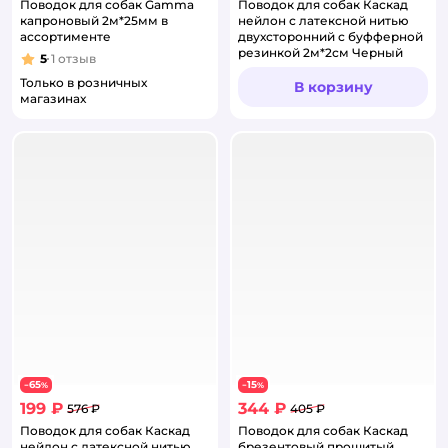
Поводок для собак Gamma
Поводок для собак Каскад
капроновый 2м*25мм в
нейлон с латексной нитью
ассортименте
двухсторонний с буфферной
резинкой 2м*2см Черный
5
1
отзыв
Рейтинг:
Только в розничных
В корзину
магазинах
65
15
−
%
−
%
199 ₽
344 ₽
576 ₽
405 ₽
Поводок для собак Каскад
Поводок для собак Каскад
нейлон с латексной нитью
брезентовый прошитый