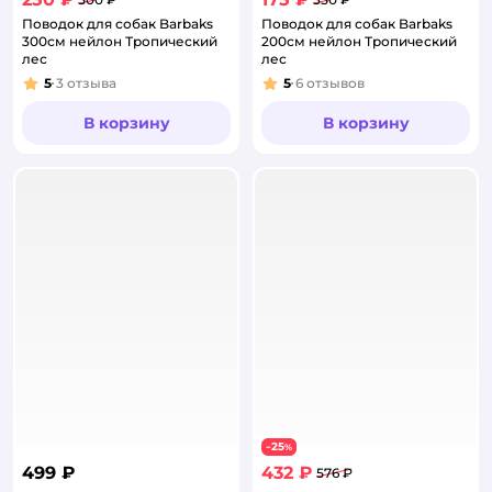
Поводок для собак Barbaks
Поводок для собак Barbaks
300см нейлон Тропический
200см нейлон Тропический
лес
лес
5
3
отзыва
5
6
отзывов
Рейтинг:
Рейтинг:
В корзину
В корзину
25
−
%
499 ₽
432 ₽
576 ₽