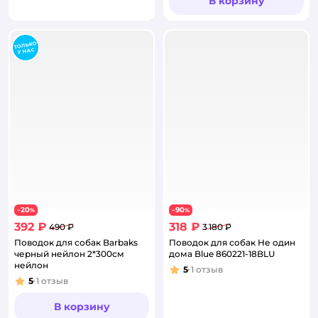
В корзину
20
90
−
%
−
%
392 ₽
318 ₽
490 ₽
3 180 ₽
Поводок для собак Barbaks
Поводок для собак Не один
черный нейлон 2*300см
дома Blue 860221-18BLU
нейлон
5
1
отзыв
Рейтинг:
5
1
отзыв
Рейтинг:
В корзину