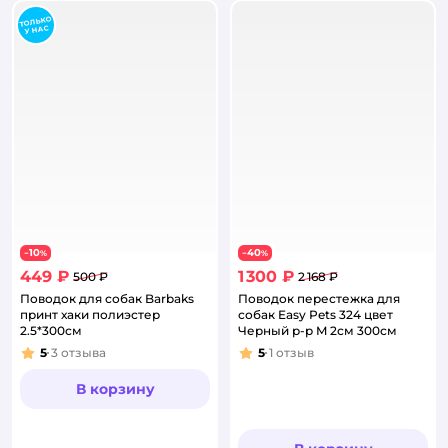
10
40
−
%
−
%
449 ₽
1 300 ₽
500 ₽
2 168 ₽
Поводок для собак Barbaks
Поводок перестежка для
принт хаки полиэстер
собак Easy Pets 324 цвет
2.5*300см
Черный р-р M 2см 300см
5
3
отзыва
5
1
отзыв
Рейтинг:
Рейтинг:
В корзину