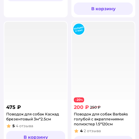
В корзину
20
−
%
475 ₽
200 ₽
250 ₽
Поводок для собак Каскад
Поводок для собак Barbaks
брезентовый 3м*2.5см
голубой с вкраплениями
полиэстер 1.5*120см
5
4
отзыва
Рейтинг:
4
2
отзыва
Рейтинг:
В корзину