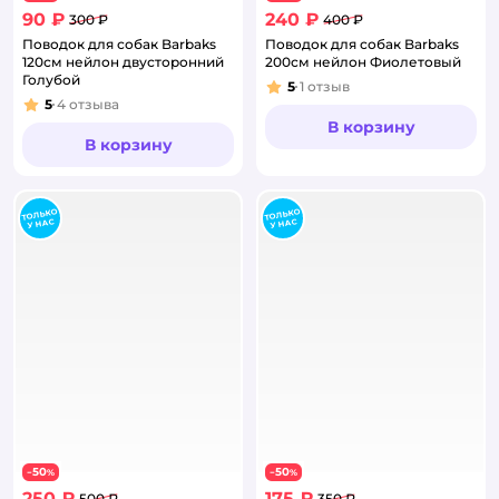
90 ₽
240 ₽
300 ₽
400 ₽
Поводок для собак Barbaks
Поводок для собак Barbaks
120см нейлон двусторонний
200см нейлон Фиолетовый
Голубой
5
1
отзыв
Рейтинг:
5
4
отзыва
Рейтинг:
В корзину
В корзину
50
50
−
%
−
%
250 ₽
175 ₽
500 ₽
350 ₽