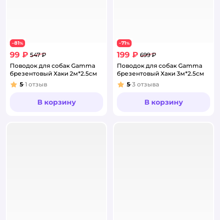
81
71
−
%
−
%
99 ₽
199 ₽
547 ₽
699 ₽
Поводок для собак Gamma
Поводок для собак Gamma
брезентовый Хаки 2м*2.5см
брезентовый Хаки 3м*2.5см
5
1
отзыв
5
3
отзыва
Рейтинг:
Рейтинг:
В корзину
В корзину