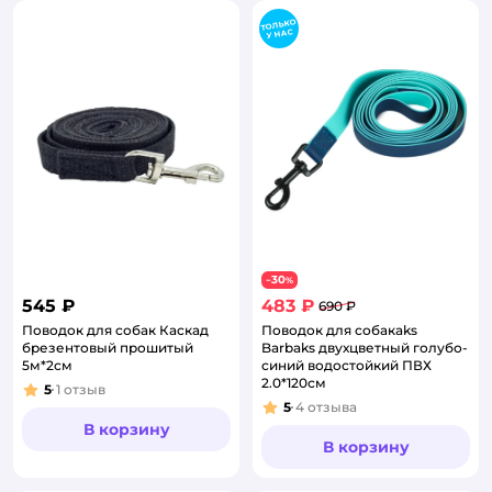
30
−
%
545 ₽
483 ₽
690 ₽
Поводок для собак Каскад
Поводок для собакaks
брезентовый прошитый
Barbaks двухцветный голубо-
5м*2см
синий водостойкий ПВХ
2.0*120см
5
1
отзыв
Рейтинг:
5
4
отзыва
Рейтинг:
В корзину
В корзину