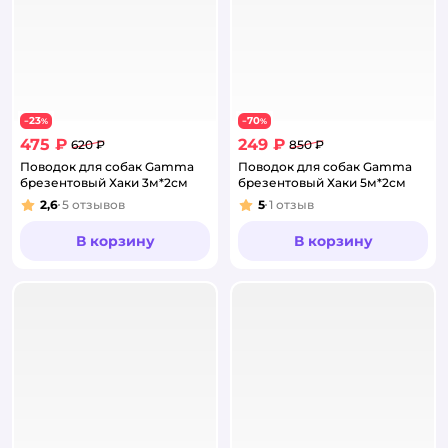
23
70
−
%
−
%
475 ₽
249 ₽
620 ₽
850 ₽
Поводок для собак Gamma
Поводок для собак Gamma
брезентовый Хаки 3м*2см
брезентовый Хаки 5м*2см
2,6
5
отзывов
5
1
отзыв
Рейтинг:
Рейтинг:
В корзину
В корзину