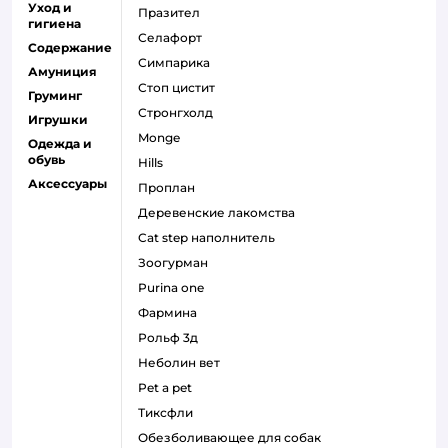
Уход и
празител
гигиена
селафорт
Содержание
симпарика
Амуниция
стоп цистит
Груминг
стронгхолд
Игрушки
monge
Одежда и
обувь
hills
Аксессуары
проплан
деревенские лакомства
cat step наполнитель
зоогурман
purina one
фармина
рольф 3д
неболин вет
pet a pet
тиксфли
обезболивающее для собак