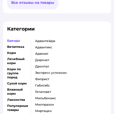
Все отзывы на товары
Категории
Бренды
адвантейдж
Ветаптека
адвантикс
Корм
адвокат
Лечебный
диронет
корм
дронтал
Корм по
экспресс успокоин
группе
пород
фиприст
Сухой корм
габитабс
Влажный
гепатовет
корм
мильбемакс
Лакомства
милпразон
Популярные
товары
миртацен