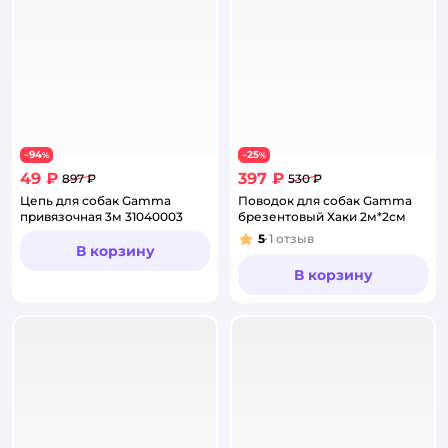
94
25
−
%
−
%
49 ₽
397 ₽
897 ₽
530 ₽
Цепь для собак Gamma
Поводок для собак Gamma
привязочная 3м 31040003
брезентовый Хаки 2м*2см
5
1
отзыв
Рейтинг:
В корзину
В корзину