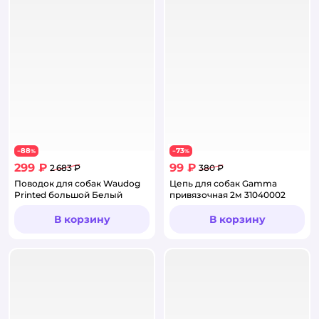
88
73
−
%
−
%
299 ₽
99 ₽
2 683 ₽
380 ₽
Поводок для собак Waudog
Цепь для собак Gamma
Printed большой Белый
привязочная 2м 31040002
В корзину
В корзину