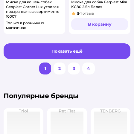
Миска для кошек-собак
Миска для собак Ferplast Mira
Geoplast Corner Lux угловая
KC80 2.5л Белая
прозрачная в ассортименте
5
1
отзыв
Рейтинг:
10007
Только в розничных
В корзину
магазинах
Показать ещё
1
2
3
4
Популярные бренды
Triol
Pet Flat
TENBERG