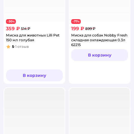
30
77
−
%
−
%
359 ₽
199 ₽
514 ₽
899 ₽
Миска для животных Lilli Pet
Миска для собак Nobby Fresh
150 мл голубая
складная охлаждающая 0.3л
62215
5
1
отзыв
Рейтинг:
В корзину
В корзину