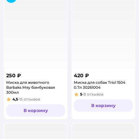
250 ₽
420 ₽
Миска для животного
Миска для собак Triol 1504
Barbaks Мяу бамбуковая
0.7л 30261004
300мл
5
8
отзывов
Рейтинг:
4,5
15
отзывов
Рейтинг:
В корзину
В корзину