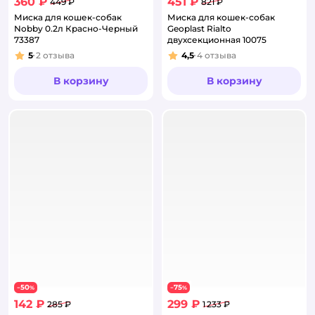
360 ₽
451 ₽
449 ₽
821 ₽
Миска для кошек-собак
Миска для кошек-собак
Nobby 0.2л Красно-Черный
Geoplast Rialto
73387
двухсекционная 10075
5
2
отзыва
4,5
4
отзыва
Рейтинг:
Рейтинг:
В корзину
В корзину
50
75
−
%
−
%
142 ₽
299 ₽
285 ₽
1 233 ₽