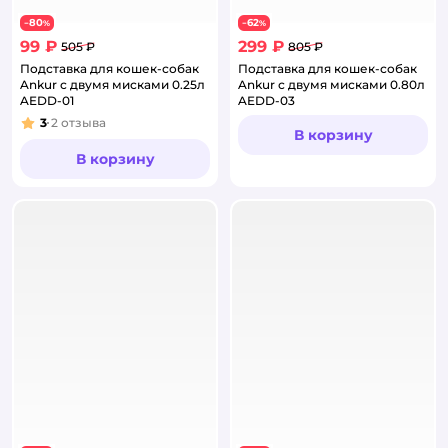
80
62
−
%
−
%
99 ₽
299 ₽
505 ₽
805 ₽
Подставка для кошек-собак
Подставка для кошек-собак
Ankur с двумя мисками 0.25л
Ankur с двумя мисками 0.80л
AEDD-01
AEDD-03
3
2
отзыва
Рейтинг:
В корзину
В корзину