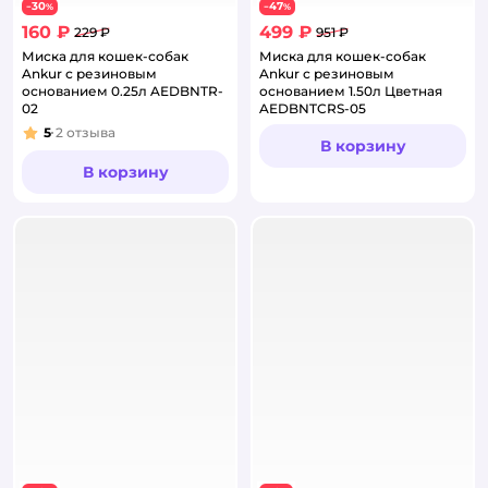
30
47
−
%
−
%
160 ₽
499 ₽
229 ₽
951 ₽
Миска для кошек-собак
Миска для кошек-собак
Ankur с резиновым
Ankur с резиновым
основанием 0.25л AEDBNTR-
основанием 1.50л Цветная
02
AEDBNTCRS-05
5
2
отзыва
Рейтинг:
В корзину
В корзину