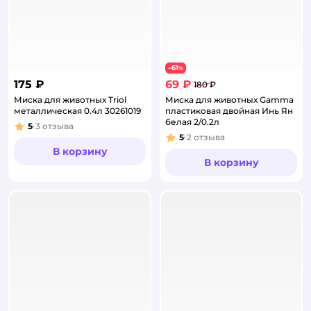
61
−
%
175 ₽
69 ₽
180 ₽
Миска для животных Triol
Миска для животных Gamma
металлическая 0.4л 30261019
пластиковая двойная Инь Ян
белая 2/0.2л
5
3
отзыва
Рейтинг:
5
2
отзыва
Рейтинг:
В корзину
В корзину