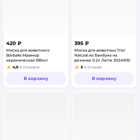
420 ₽
395 ₽
Миска для животного
Миска для животных Triol
Barbaks Мрамор
Natural из бамбука на
керамическая 395мл
резинке 0.2л Латте 30241010
4,9
9
отзывов
5
4
отзыва
Рейтинг:
Рейтинг:
В корзину
В корзину