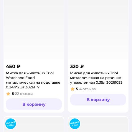
450 ₽
320 ₽
Миска для животных Triol
Миска для животных Triol
Water and Food
металлическая на резинке
металлическая на подставке
утяжеленная 0.35л 30261033
0.24л*2шт 30261117
5
4
отзыва
Рейтинг:
5
22
отзыва
Рейтинг:
В корзину
В корзину