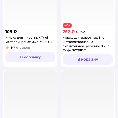
40
−
%
109 ₽
252 ₽
420 ₽
Миска для животных Triol
Миска для животных Triol
металлическая 0.2л 30261018
металлическая на
силиконовой резинке 0.25л
5
7
отзывов
Рейтинг:
Лофт 30261127
В корзину
В корзину