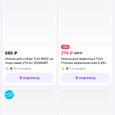
30
−
%
565 ₽
279 ₽
399 ₽
Миска для собак Triol 9002 на
Миска для животных Triol
подставке 2*0.4л 30261087
Птички керамическая 0.35л
5
10
отзывов
5
11
отзывов
Рейтинг:
Рейтинг:
В корзину
В корзину