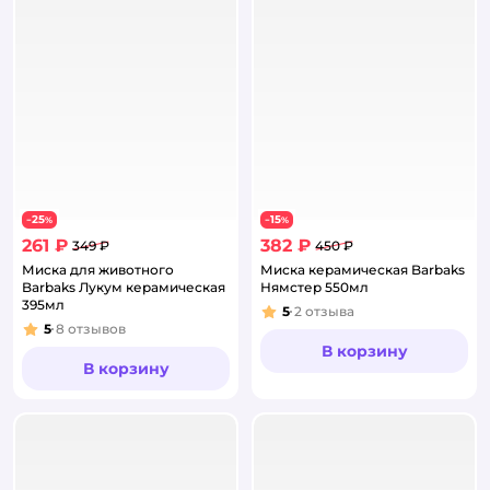
25
15
−
%
−
%
261 ₽
382 ₽
349 ₽
450 ₽
Миска для животного
Миска керамическая Barbaks
Barbaks Лукум керамическая
Нямстер 550мл
395мл
5
2
отзыва
Рейтинг:
5
8
отзывов
Рейтинг:
В корзину
В корзину