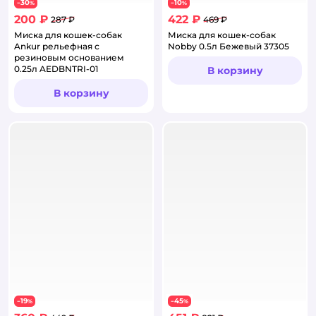
30
10
−
%
−
%
200 ₽
422 ₽
287 ₽
469 ₽
Миска для кошек-собак
Миска для кошек-собак
Ankur рельефная с
Nobby 0.5л Бежевый 37305
резиновым основанием
0.25л AEDBNTRI-01
В корзину
В корзину
19
45
−
%
−
%