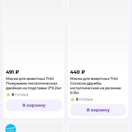
491 ₽
440 ₽
Миска для животных Triol
Миска для животных Triol
Пожужжим металлическая
Сосиска дружбы
двойная на подставке 2*0.24л
металлическая на резинке
0.15л
5
1
отзыв
Рейтинг:
5
1
отзыв
Рейтинг:
В корзину
В корзину