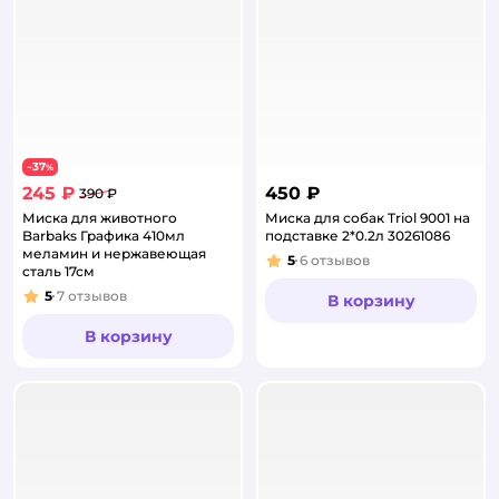
37
−
%
245 ₽
450 ₽
390 ₽
Миска для животного
Миска для собак Triol 9001 на
Barbaks Графика 410мл
подставке 2*0.2л 30261086
меламин и нержавеющая
5
6
отзывов
Рейтинг:
сталь 17см
5
7
отзывов
В корзину
Рейтинг:
В корзину