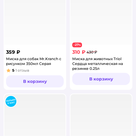
27
−
%
359 ₽
310 ₽
430 ₽
Миска для собак Mr.Kranch с
Миска для животных Triol
рисунком 350мл Серая
Сердца металлическая на
резинке 0.25л
5
1
отзыв
Рейтинг:
В корзину
В корзину