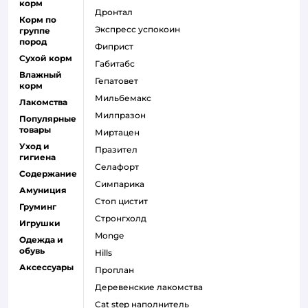
корм
дронтал
Корм по
экспресс успокоин
группе
пород
фиприст
Сухой корм
габитабс
Влажный
гепатовет
корм
мильбемакс
Лакомства
милпразон
Популярные
товары
миртацен
Уход и
празител
гигиена
селафорт
Содержание
симпарика
Амуниция
стоп цистит
Груминг
стронгхолд
Игрушки
monge
Одежда и
обувь
hills
Аксессуары
проплан
деревенские лакомства
cat step наполнитель