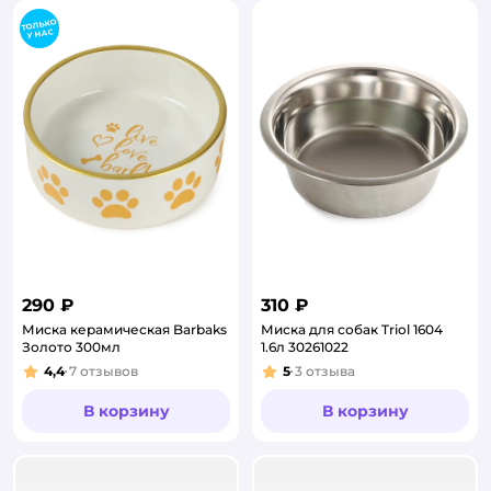
290 ₽
310 ₽
Миска керамическая Barbaks
Миска для собак Triol 1604
Золото 300мл
1.6л 30261022
4,4
7
отзывов
5
3
отзыва
Рейтинг:
Рейтинг:
В корзину
В корзину