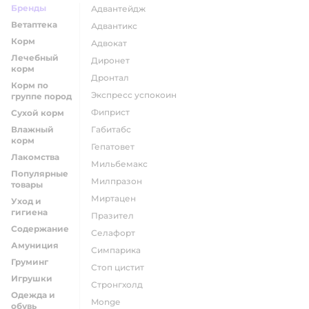
Бренды
адвантейдж
Ветаптека
адвантикс
Корм
адвокат
Лечебный
диронет
корм
дронтал
Корм по
экспресс успокоин
группе пород
фиприст
Сухой корм
Влажный
габитабс
корм
гепатовет
Лакомства
мильбемакс
Популярные
милпразон
товары
миртацен
Уход и
гигиена
празител
Содержание
селафорт
Амуниция
симпарика
Груминг
стоп цистит
Игрушки
стронгхолд
Одежда и
monge
обувь