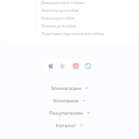
дождевик для собаки
жилетки для собак
миски для собак
поилка для собак
подставка под миски для собак
App Store
Google Play
AppGallery
RuStore
Зоомагазин
Лицензия
Компания
Как сделать заказ
О компании
Покупателям
Доставка и оплата
Раскрытие информации
Бонусные карты
Каталог
Обмен и возврат товара
Инвесторам
Электронные подарочные сертификаты
Правила продажи
Товары для кошек
Пресс-центр