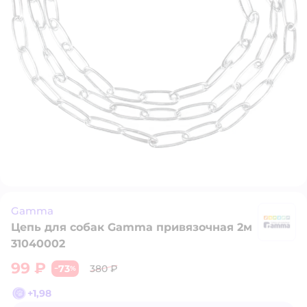
Gamma
Цепь для собак Gamma привязочная 2м
G
31040002
99 ₽
73
380 ₽
−
%
+
1,98