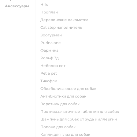
hills
Аксессуары
проплан
деревенские лакомства
cat step наполнитель
зоогурман
purina one
фармина
рольф 3д
неболин вет
pet a pet
тиксфли
обезболивающее для собак
антибиотики для собак
воротник для собак
противозачаточные таблетки для собак
шампунь для собак от зуда и аллергии
попона для собак
капли для глаз для собак