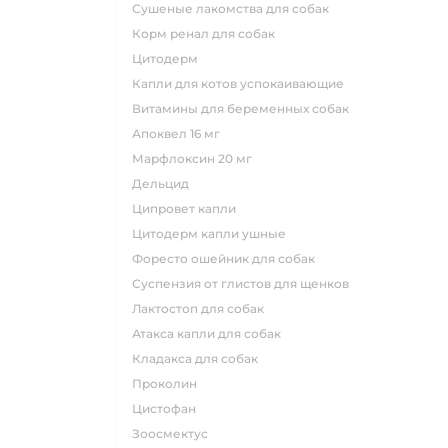
сушеные лакомства для собак
корм ренал для собак
цитодерм
капли для котов успокаивающие
витамины для беременных собак
апоквел 16 мг
марфлоксин 20 мг
дельцид
ципровет капли
цитодерм капли ушные
форесто ошейник для собак
суспензия от глистов для щенков
лактостоп для собак
атакса капли для собак
кладакса для собак
проколин
цистофан
зоосмектус