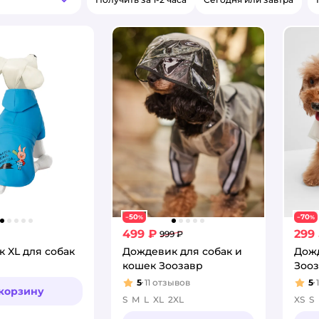
Новинки
50
70
−
%
−
%
499 ₽
299
999 ₽
 XL для собак
Дождевик для собак и
Дожд
кошек Зоозавр
Зоо
5
11
отзывов
5
Рейтинг:
Рей
 корзину
S
M
L
XL
2XL
XS
S