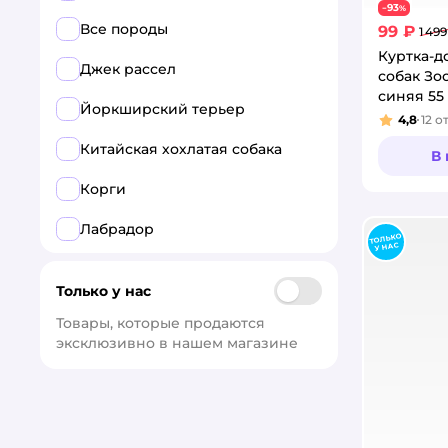
93
−
%
Все породы
99 ₽
1 499
Куртка-д
Джек рассел
собак Зо
синяя 55
Йоркширский терьер
4,8
12
о
Рейтинг
Китайская хохлатая собака
В
Корги
Лабрадор
Мопс
Только у нас
Немецкая овчарка
Товары, которые продаются 
эксклюзивно в нашем магазине
Пекинес
Померанский шпиц
Пудель