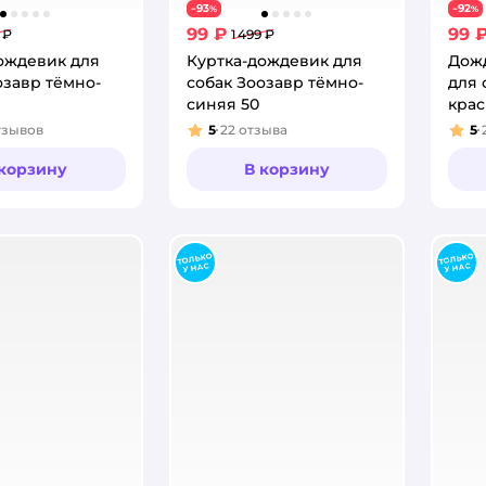
93
92
−
%
−
%
99 ₽
99 
 ₽
1 499 ₽
ождевик для
Куртка-дождевик для
Дож
озавр тёмно-
собак Зоозавр тёмно-
для 
синяя 50
крас
тзывов
5
22
отзыва
5
:
Рейтинг:
Рей
 корзину
В корзину