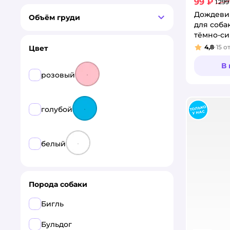
99 ₽
1 299
Дождеви
Объём груди
для соба
тёмно-си
4,8
15
о
Цвет
Рейтинг
В
розовый
голубой
белый
Порода собаки
Бигль
Бульдог