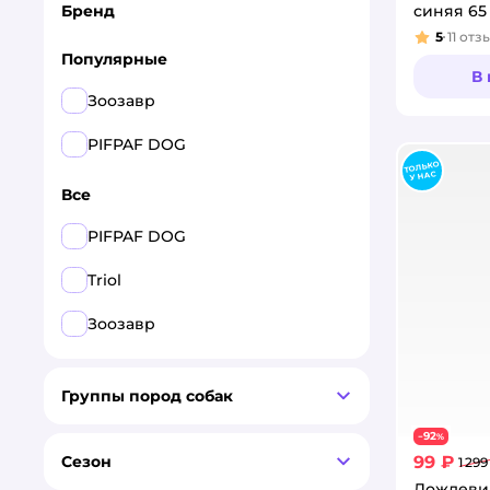
синяя 65
Бренд
5
11
отз
Рейтинг
Популярные
В
Зоозавр
PIFPAF DOG
Все
PIFPAF DOG
Triol
Зоозавр
Группы пород собак
92
−
%
99 ₽
Сезон
1 299
Дождеви