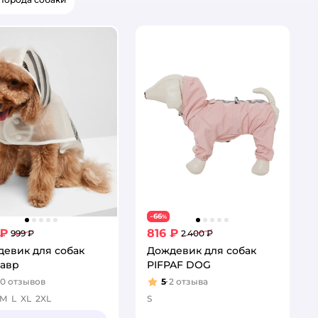
66
−
%
 ₽
816 ₽
999 ₽
2 400 ₽
евик для собак
Дождевик для собак
завр
PIFPAF DOG
10
отзывов
5
2
отзыва
тинг:
Рейтинг:
M
L
XL
2XL
S