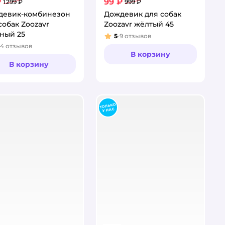
₽
99 ₽
1 299 ₽
999 ₽
девик-комбинезон
Дождевик для собак
собак Zoozavr
Zoozavr жёлтый 45
ный 25
5
9
отзывов
Рейтинг:
14
отзывов
тинг:
В корзину
В корзину