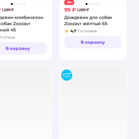
92
−
%
₽
99 ₽
1 299 ₽
1 299 ₽
девик-комбинезон
Дождевик для собак
собак Zoozavr
Zoozavr жёлтый 65
ный 45
4,7
7
отзывов
Рейтинг:
21
отзыв
тинг:
В корзину
В корзину