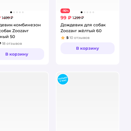
92
−
%
₽
99 ₽
1 699 ₽
1 299 ₽
девик-комбинезон
Дождевик для собак
собак Zoozavr
Zoozavr жёлтый 60
ный 50
5
10
отзывов
Рейтинг:
7
18
отзывов
тинг:
В корзину
В корзину