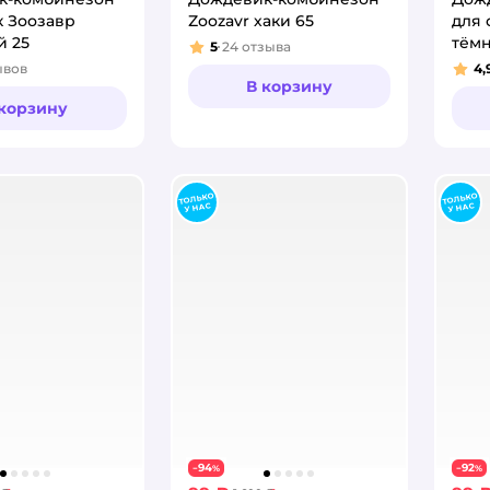
к Зоозавр
Zoozavr хаки 65
для 
й 25
тёмн
5
24
отзыва
Рейтинг:
ывов
4,
:
Рей
В корзину
 корзину
94
92
−
%
−
%