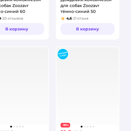
собак Zoozavr
для собак Zoozavr
о-синий 60
тёмно-синий 50
9
20
отзывов
4,6
21
отзыв
тинг:
Рейтинг:
В корзину
В корзину
90
−
%