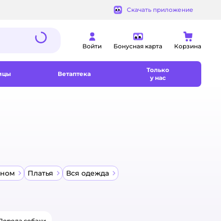
Скачать приложение
Войти
Бонусная карта
Корзина
Только
ицы
Ветаптека
у нас
оном
Платья
Вся одежда
Порода собаки