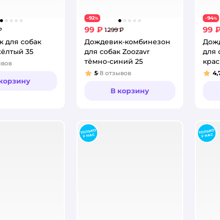
92
94
−
%
−
%
99 ₽
99 
₽
1 299 ₽
 для собак
Дождевик-комбинезон
Дож
жёлтый 35
для собак Zoozavr
для 
тёмно-синий 25
крас
ывов
:
5
8
отзывов
4,
Рейтинг:
Рей
 корзину
В корзину