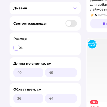
для соба
Дизайн
лаймовы
5
11
отз
Рейтинг
Светоотражающая
В
Размер
XL
Длина по спинке, см
Обхват шеи, см
92
−
%