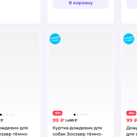
В корзину
93
94
−
%
−
%
99 ₽
99 
 ₽
1 499 ₽
ождевик для
Куртка-дождевик для
Дож
озавр тёмно-
собак Зоозавр тёмно-
для 