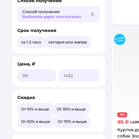
Способ получения
Способ получения
Способ получения
Выберите адрес или магазин
Срок получения
за 1-2 часа
сегодня или завтра
Цена, ₽
Скидка
От 10% и выше
От 30% и выше
93
−
%
99 ₽
От 50% и выше
От 70% и выше
1 499
Куртка-д
собак Зо