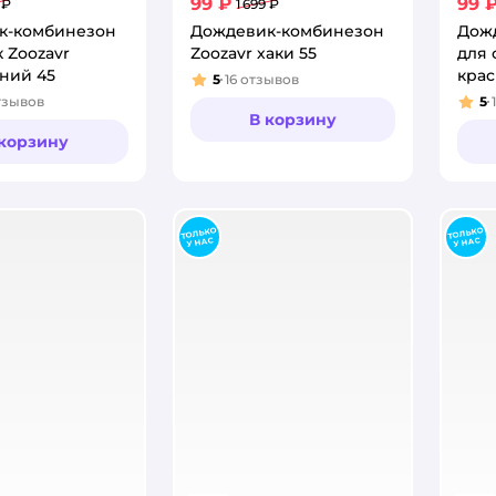
99 ₽
99 
 ₽
1 699 ₽
к-комбинезон
Дождевик-комбинезон
Дож
к Zoozavr
Zoozavr хаки 55
для 
ний 45
крас
5
16
отзывов
Рейтинг:
тзывов
5
:
Рей
В корзину
 корзину