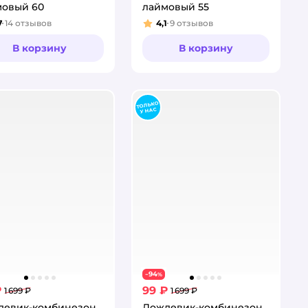
мовый 60
лаймовый 55
7
14
отзывов
4,1
9
отзывов
тинг:
Рейтинг:
В корзину
В корзину
94
−
%
₽
99 ₽
1 699 ₽
1 699 ₽
девик-комбинезон
Дождевик-комбинезон