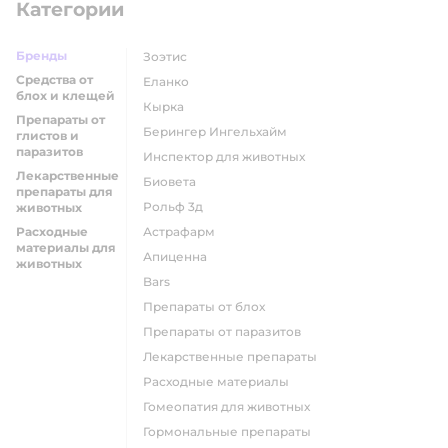
Категории
Бренды
Зоэтис
Средства от
Еланко
блох и клещей
Кырка
Препараты от
Берингер Ингельхайм
глистов и
паразитов
Инспектор для животных
Лекарственные
Биовета
препараты для
Рольф 3д
животных
Расходные
Астрафарм
материалы для
Апиценна
животных
Bars
Препараты от блох
Препараты от паразитов
Лекарственные препараты
Расходные материалы
Гомеопатия для животных
Гормональные препараты