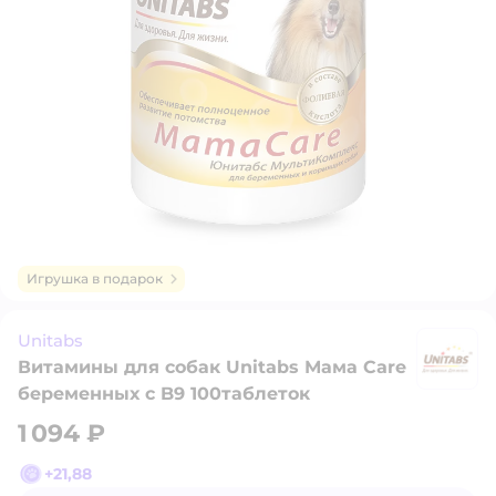
Игрушка в подарок
Unitabs
Витамины для собак Unitabs Мама Care
Un
беременных c B9 100таблеток
1 094 ₽
+
21,88