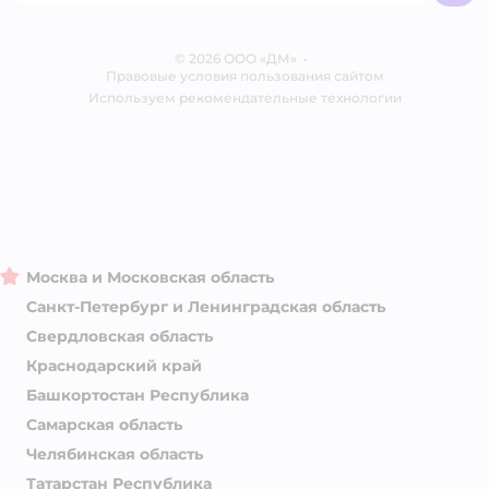
Обратная связь
Одежда для собак
Контакты
Отзывы
Карта сайта
Ветаптека
© 2026 ООО «ДМ»
Блог
•
Правовые условия пользования сайтом
Магазины сети
Используем рекомендательные технологии
Москва и Московская область
Санкт-Петербург и Ленинградская область
Свердловская область
Краснодарский край
Башкортостан Республика
Самарская область
Челябинская область
Татарстан Республика