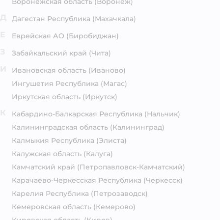
Воронежская область
(Воронеж)
Д
Дагестан Республика
(Махачкала)
Е
Еврейская АО
(Биробиджан)
З
Забайкальский край
(Чита)
И
Ивановская область
(Иваново)
Ингушетия Республика
(Магас)
Иркутская область
(Иркутск)
К
Кабардино-Балкарская Республика
(Нальчик)
Калининградская область
(Калининград)
Калмыкия Республика
(Элиста)
Калужская область
(Калуга)
Камчатский край
(Петропавловск-Камчатский)
Карачаево-Черкесская Республика
(Черкесск)
Карелия Республика
(Петрозаводск)
Кемеровская область
(Кемерово)