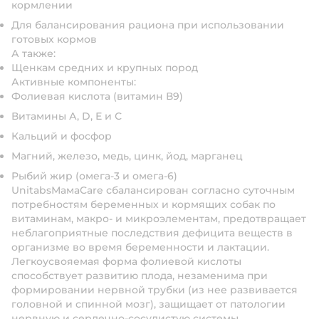
кормлении
Для балансирования рациона при использовании
готовых кормов
А также:
Щенкам средних и крупных пород
Активные компоненты:
Фолиевая кислота (витамин В9)
Витамины А, D, Е и С
Кальций и фосфор
Магний, железо, медь, цинк, йод, марганец
Рыбий жир (омега-3 и омега-6)
UnitabsМамаCare сбалансирован согласно суточным
потребностям беременных и кормящих собак по
витаминам, макро- и микроэлементам, предотвращает
неблагоприятные последствия дефицита веществ в
организме во время беременности и лактации.
Легкоусвояемая форма фолиевой кислоты
способствует развитию плода, незаменима при
формировании нервной трубки (из нее развивается
головной и спинной мозг), защищает от патологии
нервную и сердечно-сосудистую системы.