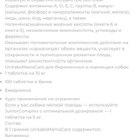
Содержит витамины А, D, Е, C, группы В, макро-
(кальций, фосфор) и микроэлементы (магний, железо,
медь, цинк, йод, марганец), а также
полиненасыщенные жирные кислоты (омега-6 и
омега-3), незаменимые аминокислоты, углеводы и
ферменты.
Оказывает положительное комплексное действие на
организм: нормализует обмен веществ, участвует в
сохранности и полноценном развитии плода,
повышает резистентность организма.
UnitabsМамаCare для беременных и кормящих собак:
1 таблетка на 10 кг
100 таблеток в банке
Ежедневно
Курс применения не ограничен
Если у вас собака мелкой породы — используйте
JuniorComplex с оптимальной дозировкой — 1
таблетка на 5 кг.
Состав:
В 1 грамме UnitabsMamaCare содержится:
Витамины: