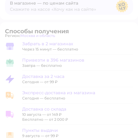
В магазине — по ценам сайта
Скажите на кассе «Хочу как на сайте»
В магазине — по ценам сайта
Способы получения
Регион:
Москва и область
Выбор адреса доставки.
Забрать в 2 магазинах
Забрать в магазине
Через 15 минут — бесплатно
Привезти в 396 магазинов
Привезти в магазин
Завтра
—
бесплатно
Доставка за 2 часа
Доставка за 2 часа
Сегодня
—
от 99 ₽
Экспресс-доставка из магазина
Экспресс-доставка из магазина
Сегодня
—
бесплатно
Доставка со склада
10 августа
—
от 149 ₽
Доставка со склада
Бесплатно — от 2 000 ₽
Пункты выдачи
9 августа
—
от 99 ₽
Пункты выдачи