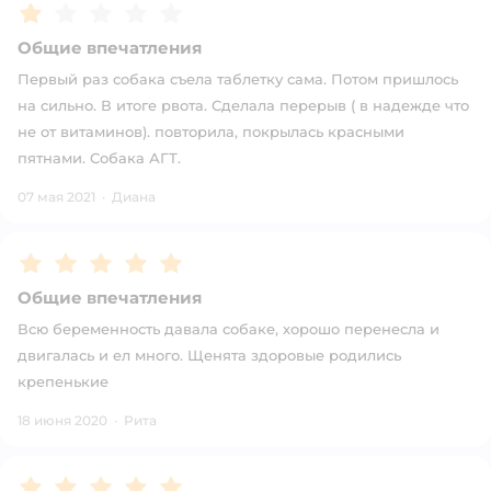
Рейтинг:
1
Общие впечатления
Первый раз собака съела таблетку сама. Потом пришлось
на сильно. В итоге рвота. Сделала перерыв ( в надежде что
не от витаминов). повторила, покрылась красными
пятнами. Собака АГТ.
07 мая 2021
·
Диана
Рейтинг:
5
Общие впечатления
Всю беременность давала собаке, хорошо перенесла и
двигалась и ел много. Щенята здоровые родились
крепенькие
18 июня 2020
·
Рита
Рейтинг:
5