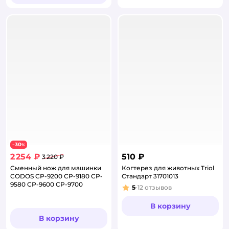
30
−
%
2 254 ₽
510 ₽
3 220 ₽
Сменный нож для машинки
Когтерез для животных Triol
CODOS CP-9200 CP-9180 CP-
Стандарт 31701013
9580 CP-9600 CP-9700
5
12
отзывов
Рейтинг:
В корзину
В корзину