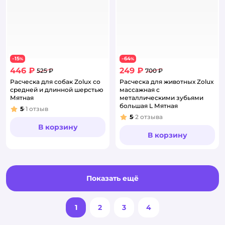
15
64
−
%
−
%
446 ₽
249 ₽
525 ₽
700 ₽
Расческа для собак Zolux со
Расческа для животных Zolux
средней и длинной шерстью
массажная с
Мятная
металлическими зубьями
большая L Мятная
5
1
отзыв
Рейтинг:
5
2
отзыва
Рейтинг:
В корзину
В корзину
Показать ещё
1
2
3
4