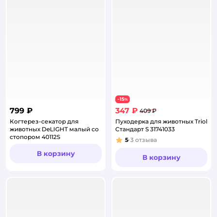
15
−
%
799 ₽
347 ₽
409 ₽
Когтерез-секатор для
Пуходерка для животных Triol
животных DeLIGHT малый со
Стандарт S 31741033
стопором 40112S
5
3
отзыва
Рейтинг:
В корзину
В корзину