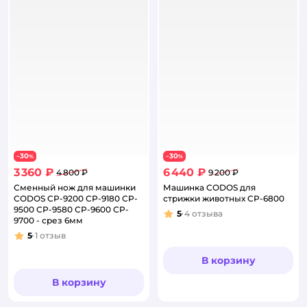
30
30
−
%
−
%
3 360 ₽
6 440 ₽
4 800 ₽
9 200 ₽
Сменный нож для машинки
Машинка CODOS для
CODOS CP-9200 CP-9180 CP-
стрижки животных CP-6800
9500 CP-9580 CP-9600 CP-
5
4
отзыва
Рейтинг:
9700 - срез 6мм
5
1
отзыв
Рейтинг:
В корзину
В корзину