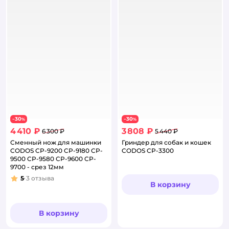
30
30
−
%
−
%
4 410 ₽
3 808 ₽
6 300 ₽
5 440 ₽
Сменный нож для машинки
Гриндер для собак и кошек
CODOS CP-9200 CP-9180 CP-
CODOS CP-3300
9500 CP-9580 CP-9600 CP-
9700 - срез 12мм
5
3
отзыва
Рейтинг:
В корзину
В корзину