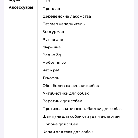
hills
Аксессуары
проплан
деревенские лакомства
cat step наполнитель
зоогурман
purina one
фармина
рольф 3д
неболин вет
pet a pet
тиксфли
обезболивающее для собак
антибиотики для собак
воротник для собак
противозачаточные таблетки для собак
шампунь для собак от зуда и аллергии
попона для собак
капли для глаз для собак