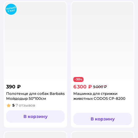
30
−
%
390 ₽
6 300 ₽
9 000 ₽
Полотенце для собак Barbaks
Машинка для стрижки
Мойдодыр 50*100см
животных CODOS CP-8200
5
7
отзывов
Рейтинг:
В корзину
В корзину