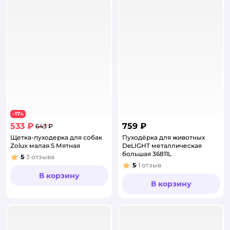
17
−
%
533 ₽
759 ₽
643 ₽
Щетка-пуходерка для собак
Пуходёрка для животных
Zolux малая S Мятная
DeLIGHT металлическая
большая 36811L
5
3
отзыва
Рейтинг:
5
1
отзыв
Рейтинг:
В корзину
В корзину