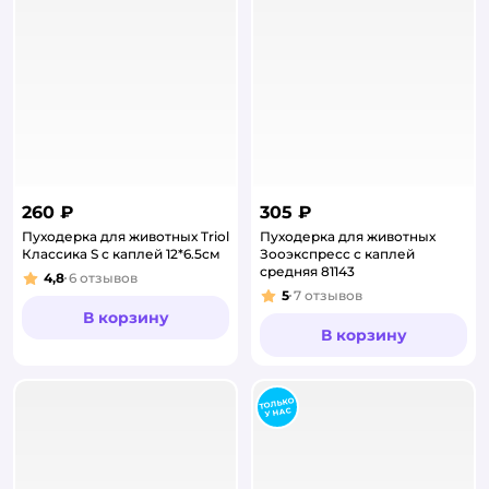
260 ₽
305 ₽
Пуходерка для животных Triol
Пуходерка для животных
Классика S с каплей 12*6.5см
Зооэкспресс с каплей
средняя 81143
4,8
6
отзывов
Рейтинг:
5
7
отзывов
Рейтинг:
В корзину
В корзину