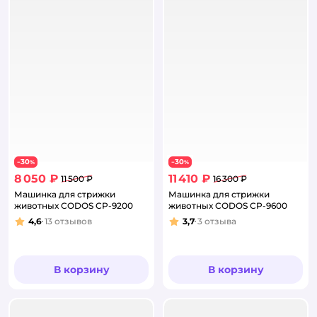
30
30
−
%
−
%
8 050 ₽
11 410 ₽
11 500 ₽
16 300 ₽
Машинка для стрижки
Машинка для стрижки
животных CODOS CP-9200
животных CODOS CP-9600
4,6
13
отзывов
3,7
3
отзыва
Рейтинг:
Рейтинг:
В корзину
В корзину