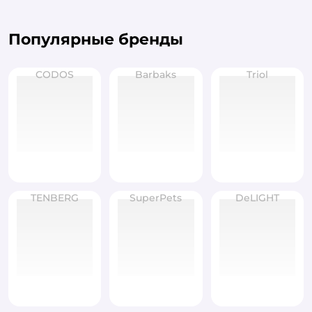
Популярные бренды
CODOS
Barbaks
Triol
TENBERG
SuperPets
DeLIGHT