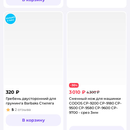
30
−
%
320 ₽
3 010 ₽
4 300 ₽
Гребень двусторонний для
Сменный нож для машинки
груминга Barbaks Стиляга
CODOS CP-9200 CP-9180 CP-
9500 CP-9580 CP-9600 CP-
5
2
отзыва
Рейтинг:
9700 - срез 3мм
В корзину