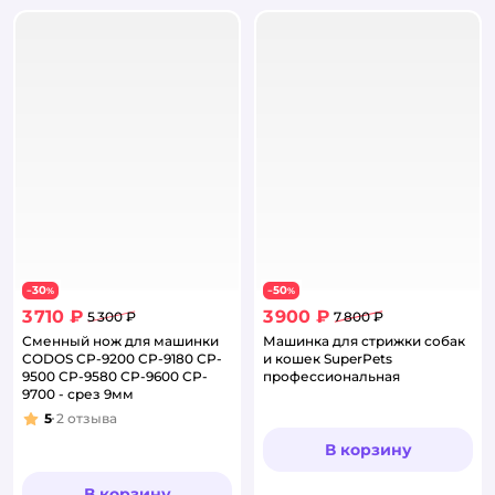
30
50
−
%
−
%
3 710 ₽
3 900 ₽
5 300 ₽
7 800 ₽
Сменный нож для машинки
Машинка для стрижки собак
CODOS CP-9200 CP-9180 CP-
и кошек SuperPets
9500 CP-9580 CP-9600 CP-
профессиональная
9700 - срез 9мм
5
2
отзыва
Рейтинг:
В корзину
В корзину