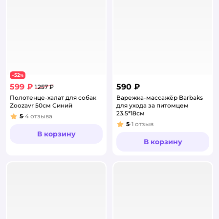
52
−
%
599 ₽
590 ₽
1 257 ₽
Полотенце-халат для собак
Варежка-массажёр Barbaks
Zoozavr 50см Синий
для ухода за питомцем
23.5*18см
5
4
отзыва
Рейтинг:
5
1
отзыв
Рейтинг:
В корзину
В корзину