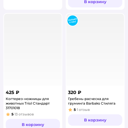
В корзину
425 ₽
320 ₽
Когтерез-ножницы для
Гребень-расческа для
животных Triol Стандарт
груминга Barbaks Стиляга
31701018
5
1
отзыв
Рейтинг:
5
13
отзывов
Рейтинг:
В корзину
В корзину