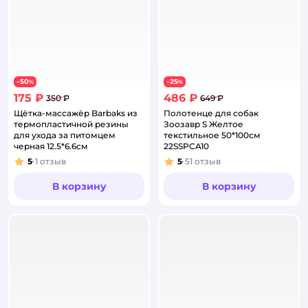
50
25
−
%
−
%
175 ₽
486 ₽
350 ₽
649 ₽
Щётка-массажёр Barbaks из
Полотенце для собак
термопластичной резины
Зоозавр S Желтое
для ухода за питомцем
текстильное 50*100см
черная 12.5*6.6см
22SSPCA10
5
1
отзыв
5
51
отзыв
Рейтинг:
Рейтинг:
В корзину
В корзину