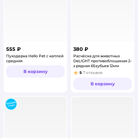
555 ₽
380 ₽
Пуходерка Hello Pet c каплей
Расчёска для животных
средняя
DeLIGHT противоблошиная 2-
х рядная 65зубьев 12мм
В корзину
5
7
отзывов
Рейтинг:
В корзину