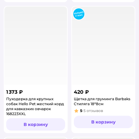
1 373 ₽
420 ₽
Пуходерка для крупных
Щетка для груминга Barbaks
собак Hello Pet жесткий корд
Стиляга 18*8см
для кавказких овчарок
5
5
отзывов
Рейтинг:
168223XXL
В корзину
В корзину