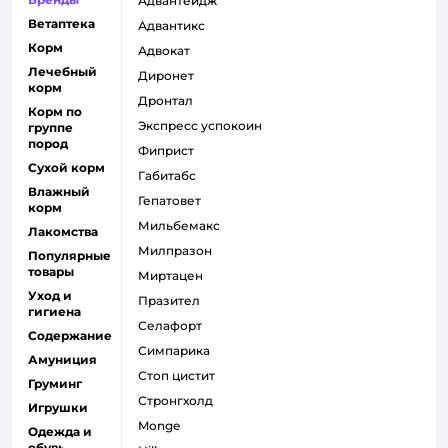
адвантейдж
Ветаптека
адвантикс
Корм
адвокат
Лечебный
диронет
корм
дронтал
Корм по
экспресс успокоин
группе
пород
фиприст
Сухой корм
габитабс
Влажный
гепатовет
корм
мильбемакс
Лакомства
милпразон
Популярные
товары
миртацен
Уход и
празител
гигиена
селафорт
Содержание
симпарика
Амуниция
стоп цистит
Груминг
стронгхолд
Игрушки
monge
Одежда и
обувь