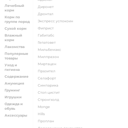
Лечебный
диронет
корм
дронтал
Корм по
экспресс успокоин
группе пород
фиприст
Сухой корм
Влажный
габитабс
корм
гепатовет
Лакомства
мильбемакс
Популярные
милпразон
товары
миртацен
Уход и
гигиена
празител
Содержание
селафорт
Амуниция
симпарика
Груминг
стоп цистит
Игрушки
стронгхолд
Одежда и
monge
обувь
hills
Аксессуары
проплан