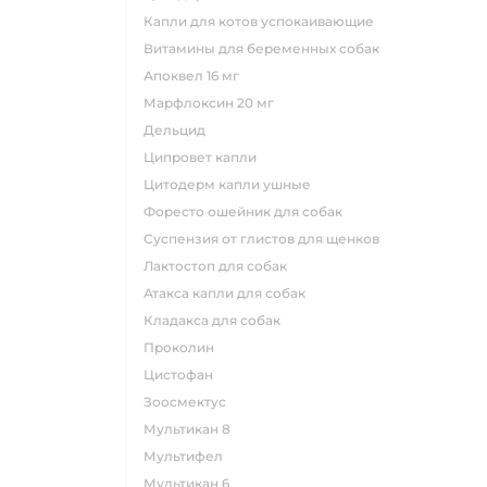
капли для котов успокаивающие
витамины для беременных собак
апоквел 16 мг
марфлоксин 20 мг
дельцид
ципровет капли
цитодерм капли ушные
форесто ошейник для собак
суспензия от глистов для щенков
лактостоп для собак
атакса капли для собак
кладакса для собак
проколин
цистофан
зоосмектус
мультикан 8
мультифел
мультикан 6