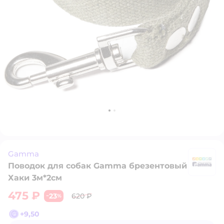
Gamma
Поводок для собак Gamma брезентовый
G
Хаки 3м*2см
475 ₽
23
620 ₽
−
%
+
9,50