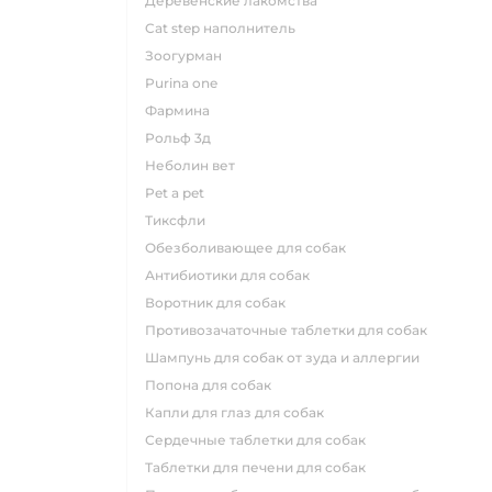
деревенские лакомства
cat step наполнитель
зоогурман
purina one
фармина
рольф 3д
неболин вет
pet a pet
тиксфли
обезболивающее для собак
антибиотики для собак
воротник для собак
противозачаточные таблетки для собак
шампунь для собак от зуда и аллергии
попона для собак
капли для глаз для собак
сердечные таблетки для собак
таблетки для печени для собак