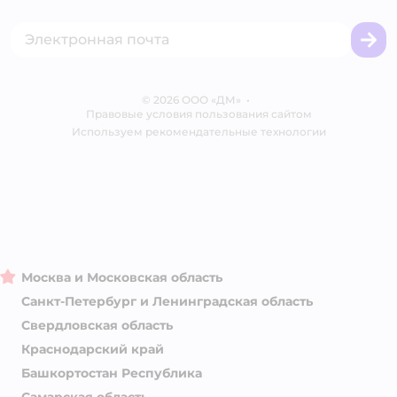
Акции
Сертификат АКИТ
Товары для собак
Горячая линия безопасности
Промокоды
Сертификаты
Корм для собак
Вакансии
Бренды
Обратная связь
Одежда для собак
Контакты
Отзывы
Карта сайта
Ветаптека
© 2026 ООО «ДМ»
Блог
•
Правовые условия пользования сайтом
Магазины сети
Используем рекомендательные технологии
Москва и Московская область
Санкт-Петербург и Ленинградская область
Свердловская область
Краснодарский край
Башкортостан Республика