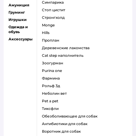
симпарика
Амуниция
стоп цистит
Груминг
стронгхолд
Игрушки
monge
Одежда и
обувь
hills
Аксессуары
проплан
деревенские лакомства
cat step наполнитель
зоогурман
purina one
фармина
рольф 3д
неболин вет
pet a pet
тиксфли
обезболивающее для собак
антибиотики для собак
воротник для собак