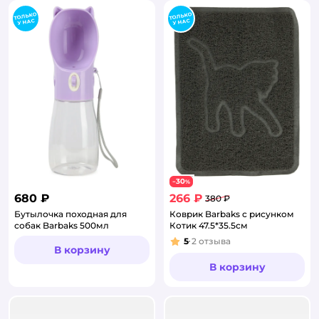
30
−
%
680 ₽
266 ₽
380 ₽
Бутылочка походная для
Коврик Barbaks с рисунком
собак Barbaks 500мл
Котик 47.5*35.5см
5
2
отзыва
Рейтинг:
В корзину
В корзину