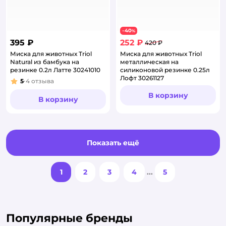
40
−
%
395 ₽
252 ₽
420 ₽
Миска для животных Triol
Миска для животных Triol
Natural из бамбука на
металлическая на
резинке 0.2л Латте 30241010
силиконовой резинке 0.25л
Лофт 30261127
5
4
отзыва
Рейтинг:
В корзину
В корзину
Показать ещё
1
2
3
4
...
5
Популярные бренды