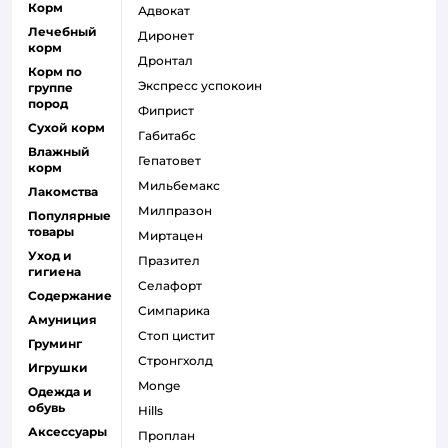
Корм
адвокат
Лечебный
диронет
корм
дронтал
Корм по
экспресс успокоин
группе
пород
фиприст
Сухой корм
габитабс
Влажный
гепатовет
корм
мильбемакс
Лакомства
милпразон
Популярные
товары
миртацен
Уход и
празител
гигиена
селафорт
Содержание
симпарика
Амуниция
стоп цистит
Груминг
стронгхолд
Игрушки
monge
Одежда и
обувь
hills
Аксессуары
проплан