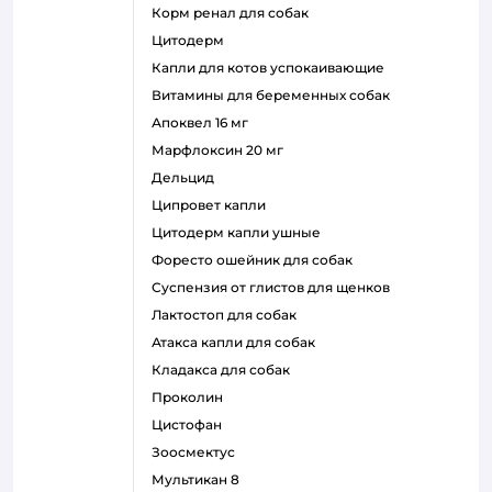
корм ренал для собак
цитодерм
капли для котов успокаивающие
витамины для беременных собак
апоквел 16 мг
марфлоксин 20 мг
дельцид
ципровет капли
цитодерм капли ушные
форесто ошейник для собак
суспензия от глистов для щенков
лактостоп для собак
атакса капли для собак
кладакса для собак
проколин
цистофан
зоосмектус
мультикан 8