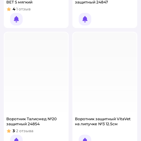
ВЕТ S мягкий
защитный 24847
4
1
отзыв
Рейтинг:
Уведомить о появлении
Уведомить о появлении
Воротник Талисмед №20
Воротник защитный VitaVet
защитный 24854
на липучке №3 12.5см
3
2
отзыва
Рейтинг: