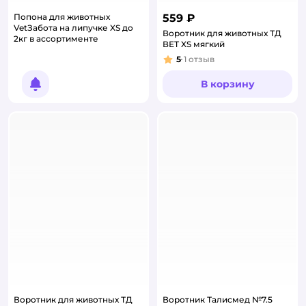
Попона для животных
559 ₽
VetЗабота на липучке XS до
Воротник для животных ТД
2кг в ассортименте
ВЕТ XS мягкий
5
1
отзыв
Рейтинг:
В корзину
Уведомить о появлении
Воротник для животных ТД
Воротник Талисмед №7.5