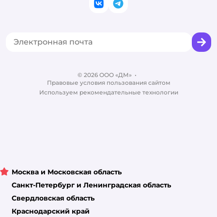
Закупки
ВКонтакте
Telegram
Оплата Мокка
Политика использования файлов cookie
Одежда для кошек
Аренда торговых помещений
Акции
Сертификат АКИТ
Товары для собак
Горячая линия безопасности
Промокоды
Сертификаты
Корм для собак
Вакансии
Бренды
Обратная связь
Одежда для собак
Контакты
Отзывы
Карта сайта
Ветаптека
© 2026 ООО «ДМ»
Блог
•
Правовые условия пользования сайтом
Магазины сети
Используем рекомендательные технологии
Москва и Московская область
Санкт-Петербург и Ленинградская область
Свердловская область
Краснодарский край