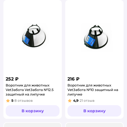
252 ₽
216 ₽
Воротник для животных
Воротник для животных
VetЗабота VetЗабота №12.5
VetЗабота №10 защитный на
защитный на липучке
липучке
5
8
отзывов
4,9
21
отзыв
Рейтинг:
Рейтинг:
В корзину
В корзину