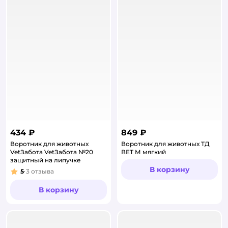
434 ₽
849 ₽
Воротник для животных
Воротник для животных ТД
VetЗабота VetЗабота №20
ВЕТ М мягкий
защитный на липучке
В корзину
5
3
отзыва
Рейтинг:
В корзину