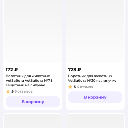
172 ₽
723 ₽
Воротник для животных
Воротник для животных
VetЗабота VetЗабота №7.5
VetЗабота №30 на липучке
защитный на липучке
5
4
отзыва
Рейтинг:
5
6
отзывов
Рейтинг:
В корзину
В корзину