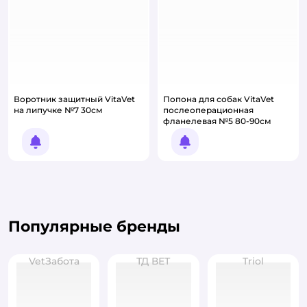
Воротник защитный VitaVet
Попона для собак VitaVet
на липучке №7 30см
послеоперационная
фланелевая №5 80-90см
Уведомить о появлении
Уведомить о появлении
Популярные бренды
VetЗабота
ТД ВЕТ
Triol