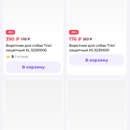
65
50
−
%
−
%
390 ₽
176 ₽
1 115 ₽
353 ₽
Воротник для собак Triol
Воротник для собак Triol
защитный XL 32351005
защитный XS 32351001
5
1
отзыв
Рейтинг:
В корзину
В корзину