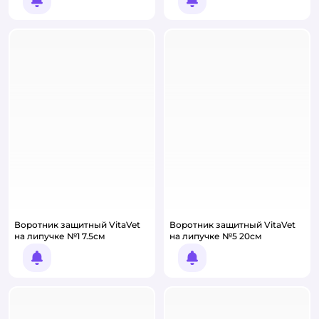
Уведомить о появлении
Уведомить о появлении
Воротник защитный VitaVet
Воротник защитный VitaVet
на липучке №1 7.5см
на липучке №5 20см
Уведомить о появлении
Уведомить о появлении