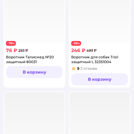
70
50
−
%
−
%
76 ₽
246 ₽
255 ₽
493 ₽
Воротник Талисмед №20
Воротник для собак Triol
защитный 80031
защитный L 32351004
5
2
отзыва
Рейтинг:
В корзину
В корзину