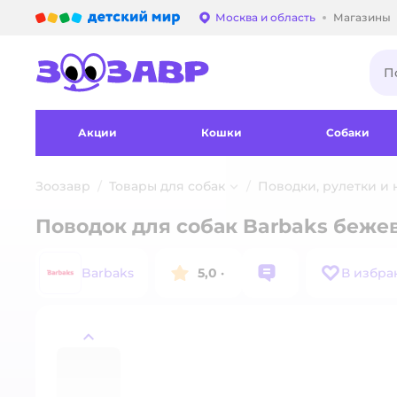
Детский мир
Москва и область
Магазины
Выбор адреса достав
Акции
Кошки
Собаки
Зоозавр
Товары для собак
Поводки, рулетки и
Поводок для собак Barbaks беже
Barbaks
5,0
·
В избра
назад