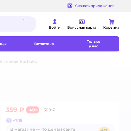
Скачать приложение
Войти
Бонусная карта
Корзина
Только
ицы
Ветаптека
у нас
ля собак Barbaks
359 ₽
40
599 ₽
−
%
+
7,18
В магазине — по ценам сайта