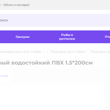
Обмен и возврат
ки.
Рыбы и
Грызуны
Пт
рептилии
 намордники для собак
Поводки для собак
Поводки д
вый водостойкий ПВХ 1.5*200см
нное