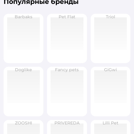
Популярные бренды
Barbaks
Pet Flat
Triol
Doglike
Fancy pets
GiGwi
ZOOSHI
PRIVEREDA
Lilli Pet