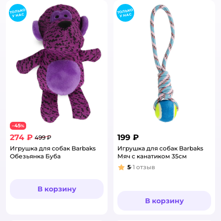
45
−
%
274 ₽
199 ₽
499 ₽
Игрушка для собак Barbaks
Игрушка для собак Barbaks
Обезьянка Буба
Мяч с канатиком 35см
5
1
отзыв
Рейтинг:
В корзину
В корзину