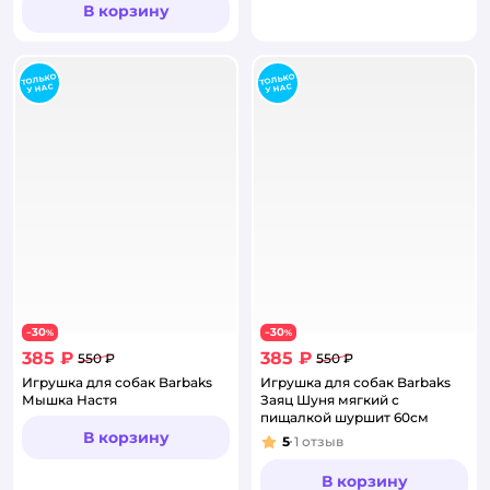
В корзину
30
30
−
%
−
%
385 ₽
385 ₽
550 ₽
550 ₽
Игрушка для собак Barbaks
Игрушка для собак Barbaks
Мышка Настя
Заяц Шуня мягкий с
пищалкой шуршит 60см
В корзину
5
1
отзыв
Рейтинг:
В корзину