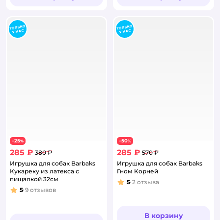
25
50
−
%
−
%
285 ₽
285 ₽
380 ₽
570 ₽
Игрушка для собак Barbaks
Игрушка для собак Barbaks
Кукареку из латекса с
Гном Корней
пищалкой 32см
5
2
отзыва
Рейтинг:
5
9
отзывов
Рейтинг:
В корзину