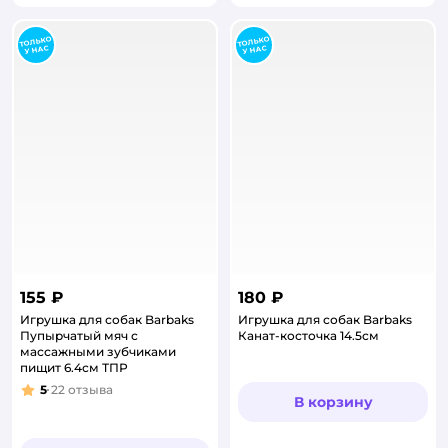
155 ₽
180 ₽
Игрушка для собак Barbaks
Игрушка для собак Barbaks
Пупырчатый мяч с
Канат-косточка 14.5см
массажными зубчиками
пищит 6.4см ТПР
5
22
отзыва
Рейтинг:
В корзину