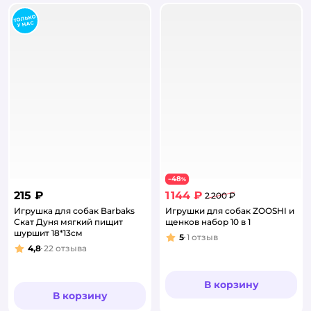
48
−
%
215 ₽
1 144 ₽
2 200 ₽
Игрушка для собак Barbaks
Игрушки для собак ZOOSHI и
Скат Дуня мягкий пищит
щенков набор 10 в 1
шуршит 18*13см
5
1
отзыв
Рейтинг:
4,8
22
отзыва
Рейтинг:
В корзину
В корзину