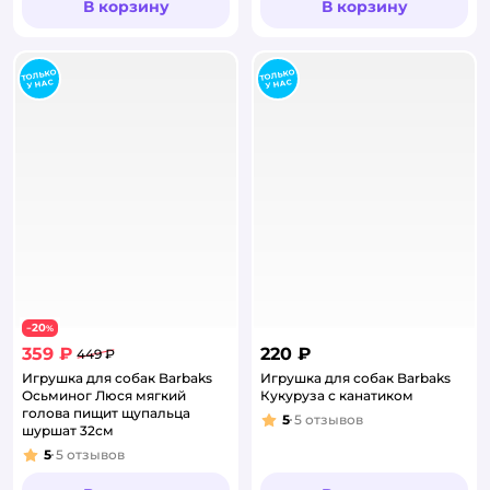
В корзину
В корзину
20
−
%
359 ₽
220 ₽
449 ₽
Игрушка для собак Barbaks
Игрушка для собак Barbaks
Осьминог Люся мягкий
Кукуруза с канатиком
голова пищит щупальца
5
5
отзывов
Рейтинг:
шуршат 32см
5
5
отзывов
Рейтинг: