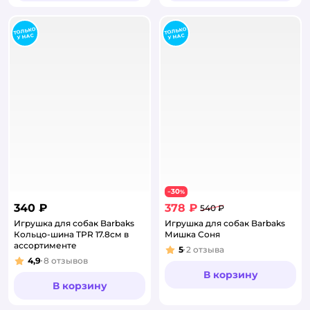
30
−
%
340 ₽
378 ₽
540 ₽
Игрушка для собак Barbaks
Игрушка для собак Barbaks
Кольцо-шина TPR 17.8см в
Мишка Соня
ассортименте
5
2
отзыва
Рейтинг:
4,9
8
отзывов
Рейтинг:
В корзину
В корзину