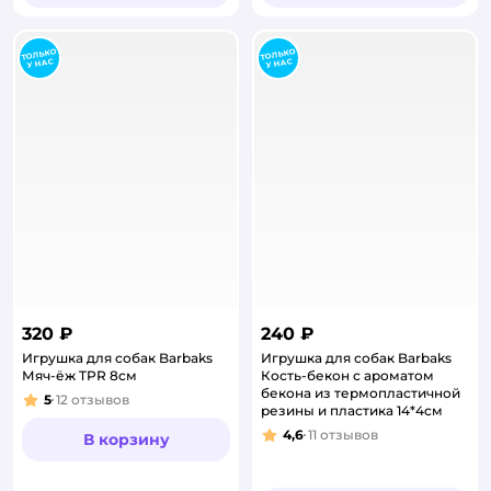
320 ₽
240 ₽
Игрушка для собак Barbaks
Игрушка для собак Barbaks
Мяч-ёж TPR 8см
Кость-бекон с ароматом
бекона из термопластичной
5
12
отзывов
Рейтинг:
резины и пластика 14*4см
4,6
11
отзывов
В корзину
Рейтинг: