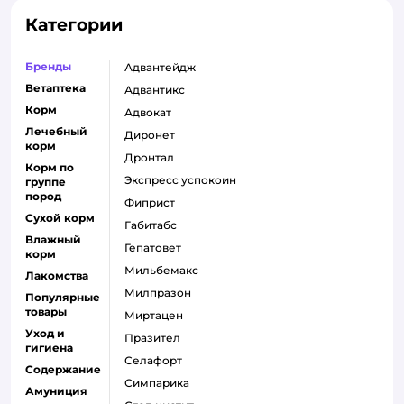
Категории
Бренды
адвантейдж
Ветаптека
адвантикс
Корм
адвокат
Лечебный
диронет
корм
дронтал
Корм по
экспресс успокоин
группе
пород
фиприст
Сухой корм
габитабс
Влажный
гепатовет
корм
мильбемакс
Лакомства
милпразон
Популярные
товары
миртацен
Уход и
празител
гигиена
селафорт
Содержание
симпарика
Амуниция