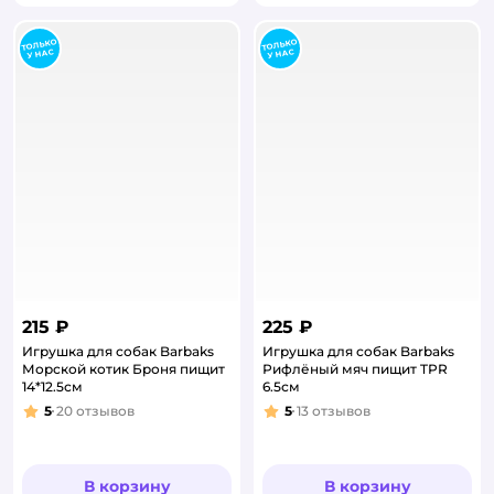
215 ₽
225 ₽
Игрушка для собак Barbaks
Игрушка для собак Barbaks
Морской котик Броня пищит
Рифлёный мяч пищит TPR
14*12.5см
6.5см
5
20
отзывов
5
13
отзывов
Рейтинг:
Рейтинг:
В корзину
В корзину