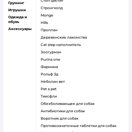
стоп цистит
Груминг
стронгхолд
Игрушки
monge
Одежда и
обувь
hills
Аксессуары
проплан
деревенские лакомства
cat step наполнитель
зоогурман
purina one
фармина
рольф 3д
неболин вет
pet a pet
тиксфли
обезболивающее для собак
антибиотики для собак
воротник для собак
противозачаточные таблетки для собак