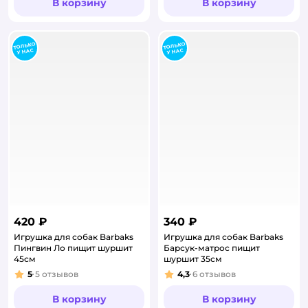
В корзину
В корзину
420 ₽
340 ₽
Игрушка для собак Barbaks
Игрушка для собак Barbaks
Пингвин Ло пищит шуршит
Барсук-матрос пищит
45см
шуршит 35см
5
5
отзывов
4,3
6
отзывов
Рейтинг:
Рейтинг:
В корзину
В корзину