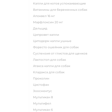
капли для котов успокаивающие
витамины для беременных собак
апоквел 16 мг
марфлоксин 20 мг
дельцид
ципровет капли
цитодерм капли ушные
форесто ошейник для собак
суспензия от глистов для щенков
лактостоп для собак
атакса капли для собак
кладакса для собак
проколин
цистофан
зоосмектус
мультикан 8
мультифел
мультикан 6