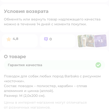
Условия возврата
Обменять или вернуть товар надлежащего качества
можно в течение 14 дней с момента покупки.
Фото п
Фото пользоват
Фото польз
Рейтинг:
Вопросов:
4,8
0
+
3
Открыть 
О товаре
Гарантия качества
Гарантия качества
Поводок для собак любых пород Barbaks с рисунком
«косточки».
Состав: поводок – полиэстер, карабин – сплав
алюминия и цинка (аллой).
Размер: M (2,0х200 см).
Цены в интернет-магазине могут отличаться
от розничных магазинов.