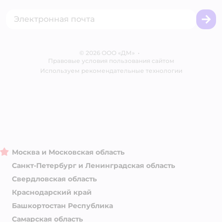
Товары для собак
Горячая линия безопасности
Промокоды
Сертификаты
Корм для собак
Вакансии
Бренды
Обратная связь
Одежда для собак
Контакты
Отзывы
Карта сайта
Ветаптека
© 2026 ООО «ДМ»
Блог
•
Правовые условия пользования сайтом
Магазины сети
Используем рекомендательные технологии
Москва и Московская область
Санкт-Петербург и Ленинградская область
Свердловская область
Краснодарский край
Башкортостан Республика
Самарская область