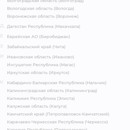
Волгоградская область
(Волгоград)
Вологодская область
(Вологда)
Воронежская область
(Воронеж)
Д
Дагестан Республика
(Махачкала)
Е
Еврейская АО
(Биробиджан)
З
Забайкальский край
(Чита)
И
Ивановская область
(Иваново)
Ингушетия Республика
(Магас)
Иркутская область
(Иркутск)
К
Кабардино-Балкарская Республика
(Нальчик)
Калининградская область
(Калининград)
Калмыкия Республика
(Элиста)
Калужская область
(Калуга)
Камчатский край
(Петропавловск-Камчатский)
Карачаево-Черкесская Республика
(Черкесск)
Карелия Республика
(Петрозаводск)