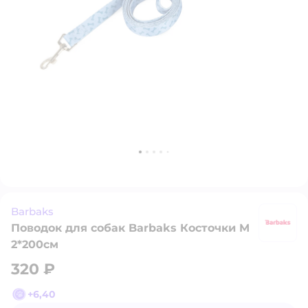
Barbaks
Поводок для собак Barbaks Косточки M
B
2*200см
320 ₽
+
6,40