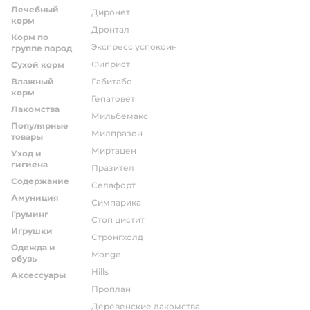
Лечебный
диронет
корм
дронтал
Корм по
экспресс успокоин
группе пород
фиприст
Сухой корм
Влажный
габитабс
корм
гепатовет
Лакомства
мильбемакс
Популярные
милпразон
товары
миртацен
Уход и
гигиена
празител
Содержание
селафорт
Амуниция
симпарика
Груминг
стоп цистит
Игрушки
стронгхолд
Одежда и
monge
обувь
hills
Аксессуары
проплан
деревенские лакомства