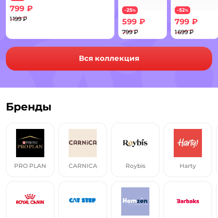
799 ₽
25
52
−
%
−
%
1 199 ₽
599 ₽
799 ₽
Комбинезон-дождевик для собак и кошек Зоозавр
799 ₽
1 699 ₽
Комбинезон для собак и коше
Комбинезон-д
Вся коллекция
Бренды
PRO PLAN
CARNICA
Roybis
Harty