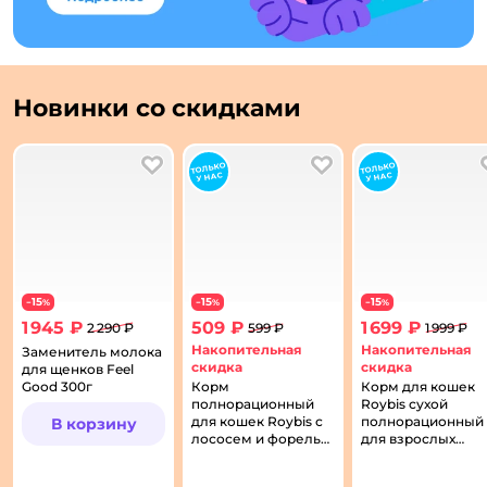
Подарочный сертификат в Зоозавре
Новинки со скидками
В избранное
В избранное
15
15
15
−
%
−
%
−
%
1 945 ₽
509 ₽
1 699 ₽
2 290 ₽
599 ₽
1 999 ₽
Накопительная
Накопительная
Заменитель молока
скидка
скидка
для щенков Feel
Good 300г
Корм
Корм для кошек
полнорационный
Roybis сухой
для кошек Roybis с
полнорационный
В корзину
лососем и форелью
для взрослых
сухой для взрослых
домашних пород 
и пожилых пород 7+
курицей 1.5кг