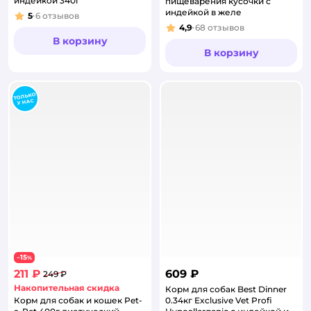
индейкой 340г
пищеварения кусочки с
индейкой в желе
5
6
отзывов
Рейтинг:
4,9
68
отзывов
Рейтинг:
В корзину
В корзину
15
−
%
211 ₽
609 ₽
249 ₽
Накопительная скидка
Корм для собак Best Dinner
Корм для собак и кошек Pet-
0.34кг Exclusive Vet Profi