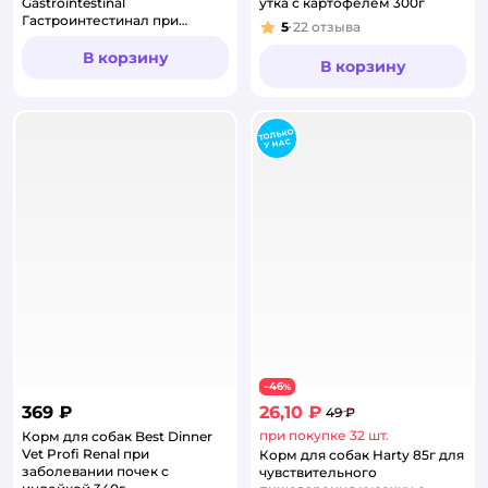
Gastrointestinal
утка с картофелем 300г
Гастроинтестинал при
5
22
отзыва
Рейтинг:
заболеваниях ЖКТ 150г
В корзину
В корзину
46
−
%
369 ₽
26,10 ₽
49 ₽
при покупке 32 шт.
Корм для собак Best Dinner
Vet Profi Renal при
Корм для собак Harty 85г для
заболевании почек с
чувствительного