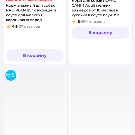
Корм для собак ROYAL
Корм влажный для собак
CANIN Adult мелких
PRO PLAN 85г с курицей в
размеров от 10 месяцев
соусе для мелких и
кусочки в соусе пауч 85г
карликовых пород
5
650
отзывов
Рейтинг:
4,9
37
отзывов
Рейтинг:
В корзину
В корзину