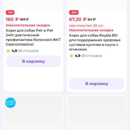
15
20
−
%
−
%
160 ₽
67,20 ₽
189 ₽
84 ₽
Накопительная скидка
при покупке 26 шт.
Накопительная скидка
Корм для собак Pet-a-Pet
240г диетический
Корм для собак Roybis 85г
профилактика болезней ЖКТ
для поддержания здоровья
Gastrointestinal
суставов кусочки в соусе с
ягненком
4,9
69
отзывов
Рейтинг:
4,9
69
отзывов
Рейтинг:
В корзину
В корзину