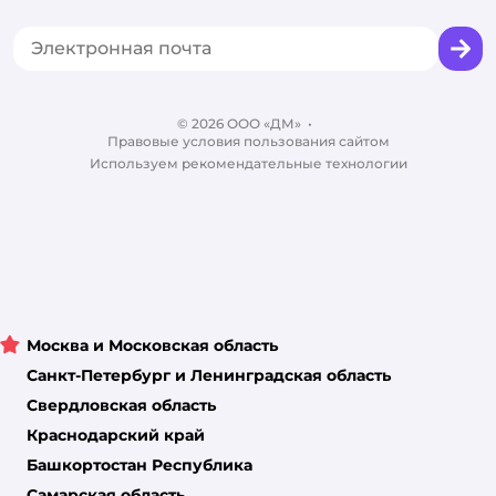
Сертификат АКИТ
Товары для собак
Горячая линия безопасности
Промокоды
Сертификаты
Корм для собак
Вакансии
Бренды
Обратная связь
Одежда для собак
Контакты
Отзывы
Карта сайта
Ветаптека
© 2026 ООО «ДМ»
Блог
•
Правовые условия пользования сайтом
Магазины сети
Используем рекомендательные технологии
Москва и Московская область
Санкт-Петербург и Ленинградская область
Свердловская область
Краснодарский край
Башкортостан Республика
Самарская область