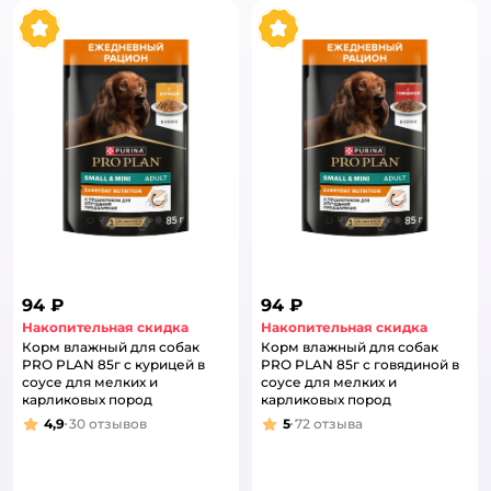
94 ₽
94 ₽
Накопительная скидка
Накопительная скидка
Корм влажный для собак
Корм влажный для собак
PRO PLAN 85г с курицей в
PRO PLAN 85г с говядиной в
соусе для мелких и
соусе для мелких и
карликовых пород
карликовых пород
4,9
30
отзывов
5
72
отзыва
Рейтинг:
Рейтинг: