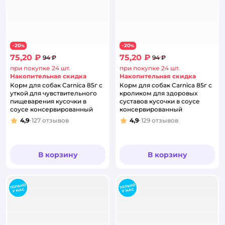
20
20
−
%
−
%
75,20 ₽
75,20 ₽
94 ₽
94 ₽
при покупке 24 шт.
при покупке 24 шт.
Накопительная скидка
Накопительная скидка
Корм для собак Carnica 85г с
Корм для собак Carnica 85г с
уткой для чувствительного
кроликом для здоровых
пищеварения кусочки в
суставов кусочки в соусе
соусе консервированный
консервированный
4,9
127
отзывов
4,9
129
отзывов
Рейтинг:
Рейтинг:
В корзину
В корзину