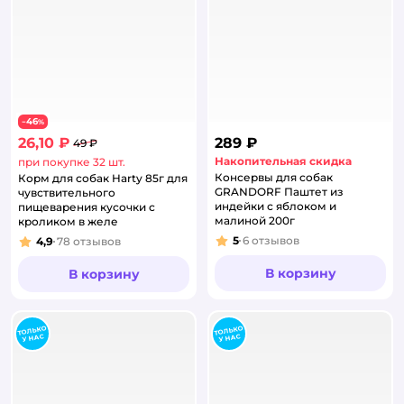
46
−
%
26,10 ₽
289 ₽
49 ₽
Накопительная скидка
при покупке 32 шт.
Консервы для собак
Корм для собак Harty 85г для
GRANDORF Паштет из
чувствительного
индейки с яблоком и
пищеварения кусочки с
малиной 200г
кроликом в желе
5
6
отзывов
4,9
78
отзывов
Рейтинг:
Рейтинг:
В корзину
В корзину