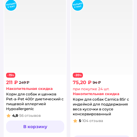
15
20
−
%
−
%
211 ₽
75,20 ₽
249 ₽
94 ₽
Накопительная скидка
при покупке 24 шт.
Накопительная скидка
Корм для собак и щенков
Pet-a-Pet 400г диетический с
Корм для собак Carnica 85г с
пищевой аллергией
индейкой для поддержания
Hypoallergenic
веса кусочки в соусе
консервированный
4,8
56
отзывов
Рейтинг:
5
104
отзыва
Рейтинг:
В корзину