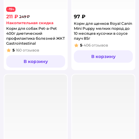
15
−
%
211 ₽
97 ₽
249 ₽
Накопительная скидка
Корм для щенков Royal Canin
Корм для собак Pet-a-Pet
Mini Puppy мелких пород до
400г диетический
10 месяцев кусочки в соусе
профилактика болезней ЖКТ
пауч 85г
Gastrointestinal
5
406
отзывов
Рейтинг:
5
160
отзывов
Рейтинг:
В корзину
В корзину