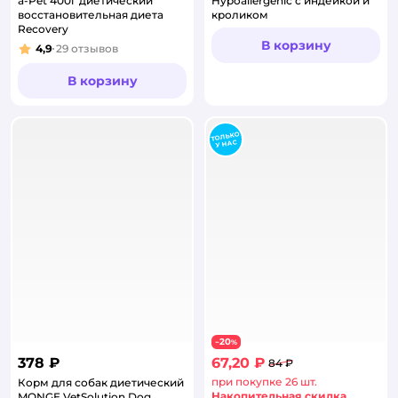
a-Pet 400г диетический
Hypoallergenic с индейкой и
восстановительная диета
кроликом
Recovery
В корзину
4,9
29
отзывов
Рейтинг:
В корзину
20
−
%
378 ₽
67,20 ₽
84 ₽
при покупке 26 шт.
Корм для собак диетический
Накопительная скидка
MONGE VetSolution Dog