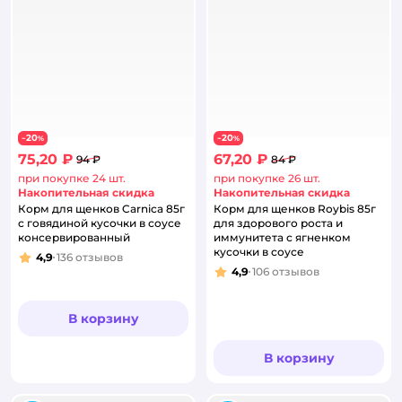
20
20
−
%
−
%
75,20 ₽
67,20 ₽
94 ₽
84 ₽
при покупке 24 шт.
при покупке 26 шт.
Накопительная скидка
Накопительная скидка
Корм для щенков Carnica 85г
Корм для щенков Roybis 85г
с говядиной кусочки в соусе
для здорового роста и
консервированный
иммунитета с ягненком
кусочки в соусе
4,9
136
отзывов
Рейтинг:
4,9
106
отзывов
Рейтинг:
В корзину
В корзину