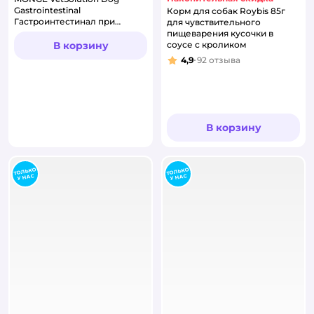
Gastrointestinal
Корм для собак Roybis 85г
Гастроинтестинал при
для чувствительного
заболеваниях ЖКТ 400г
пищеварения кусочки в
В корзину
соусе с кроликом
4,9
92
отзыва
Рейтинг:
В корзину