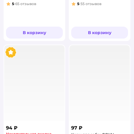
5
65
отзывов
5
55
отзывов
Рейтинг:
Рейтинг:
В корзину
В корзину
94 ₽
97 ₽
Накопительная скидка