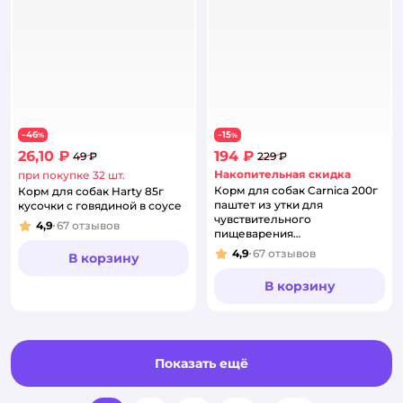
46
15
−
%
−
%
26,10 ₽
194 ₽
49 ₽
229 ₽
Накопительная скидка
при покупке 32 шт.
Корм для собак Carnica 200г
Корм для собак Harty 85г
паштет из утки для
кусочки с говядиной в соусе
чувствительного
4,9
67
отзывов
Рейтинг:
пищеварения
консервированный
4,9
67
отзывов
В корзину
Рейтинг:
В корзину
Показать ещё