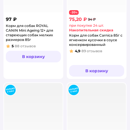
20
−
%
97 ₽
75,20 ₽
94 ₽
при покупке 24 шт.
Корм для собак ROYAL
Накопительная скидка
CANIN Mini Ageing 12+ для
стареющих собак мелких
Корм для собак Carnica 85г с
размеров 85г
ягненком кусочки в соусе
консервированный
5
88
отзывов
Рейтинг:
4,9
89
отзывов
Рейтинг:
В корзину
В корзину