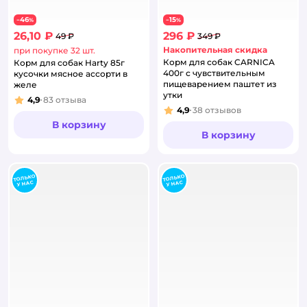
46
15
−
%
−
%
26,10 ₽
296 ₽
49 ₽
349 ₽
Накопительная скидка
при покупке 32 шт.
Корм для собак CARNICA
Корм для собак Harty 85г
400г с чувствительным
кусочки мясное ассорти в
пищеварением паштет из
желе
утки
4,9
83
отзыва
Рейтинг:
4,9
38
отзывов
Рейтинг:
В корзину
В корзину