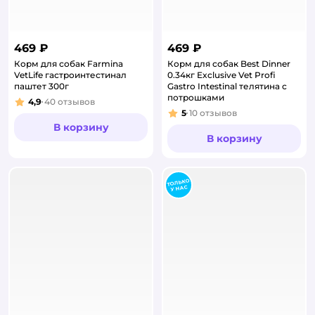
469 ₽
469 ₽
Корм для собак Farmina
Корм для собак Best Dinner
VetLife гастроинтестинал
0.34кг Exclusive Vet Profi
паштет 300г
Gastro Intestinal телятина с
потрошками
4,9
40
отзывов
Рейтинг:
5
10
отзывов
Рейтинг:
В корзину
В корзину