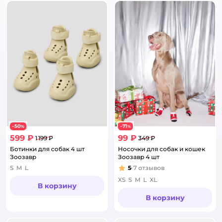
50
71
−
%
−
%
599 ₽
99 ₽
1 199 ₽
349 ₽
Ботинки для собак 4 шт
Носочки для собак и кошек
Зоозавр
Зоозавр 4 шт
S
M
L
5
7
отзывов
Рейтинг:
XS
S
M
L
XL
В корзину
В корзину