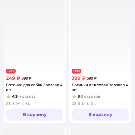
72
33
−
%
−
%
249 ₽
399 ₽
899 ₽
599 ₽
Ботинки для собак Зоозавр 4
Ботинки для собак Зоозавр 4
шт
шт
4,3
4
отзыва
3
9
отзывов
Рейтинг:
Рейтинг:
XS
S
M
L
XL
XS
S
M
L
XL
В корзину
В корзину