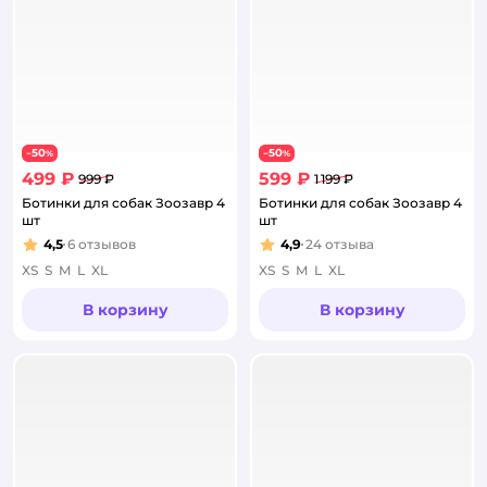
50
50
−
%
−
%
499 ₽
599 ₽
999 ₽
1 199 ₽
Ботинки для собак Зоозавр 4
Ботинки для собак Зоозавр 4
шт
шт
4,5
6
отзывов
4,9
24
отзыва
Рейтинг:
Рейтинг:
XS
S
M
L
XL
XS
S
M
L
XL
В корзину
В корзину