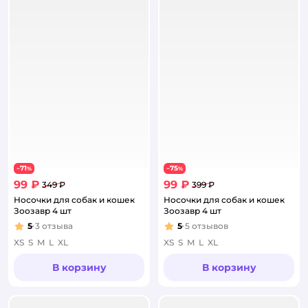
71
75
−
%
−
%
99 ₽
99 ₽
349 ₽
399 ₽
Носочки для собак и кошек
Носочки для собак и кошек
Зоозавр 4 шт
Зоозавр 4 шт
5
3
отзыва
5
5
отзывов
Рейтинг:
Рейтинг:
XS
S
M
L
XL
XS
S
M
L
XL
В корзину
В корзину