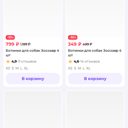
33
30
−
%
−
%
799 ₽
349 ₽
1 199 ₽
499 ₽
Ботинки для собак Зоозавр 4
Ботинки для собак Зоозавр 4
шт
шт
4,9
11
отзывов
4,6
14
отзывов
Рейтинг:
Рейтинг:
XS
S
M
L
XL
XS
S
M
L
XL
В корзину
В корзину