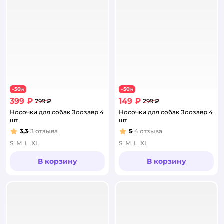
50
50
−
%
−
%
399 ₽
149 ₽
799 ₽
299 ₽
Носочки для собак Зоозавр 4
Носочки для собак Зоозавр 4
шт
шт
3,3
3
отзыва
5
4
отзыва
Рейтинг:
Рейтинг:
S
M
L
XL
S
M
L
XL
В корзину
В корзину