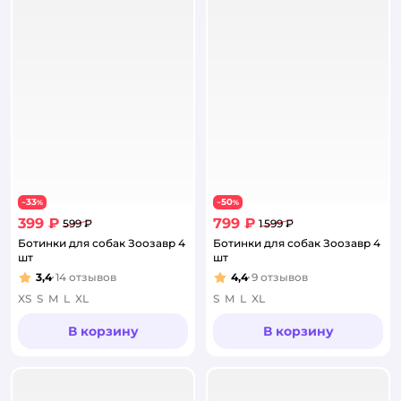
33
50
−
%
−
%
399 ₽
799 ₽
599 ₽
1 599 ₽
Ботинки для собак Зоозавр 4
Ботинки для собак Зоозавр 4
шт
шт
3,4
14
отзывов
4,4
9
отзывов
Рейтинг:
Рейтинг:
XS
S
M
L
XL
S
M
L
XL
В корзину
В корзину