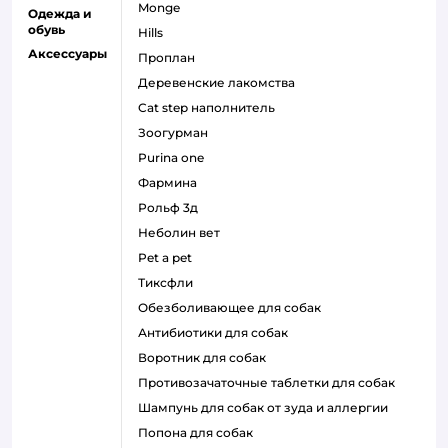
monge
Одежда и
обувь
hills
Аксессуары
проплан
деревенские лакомства
cat step наполнитель
зоогурман
purina one
фармина
рольф 3д
неболин вет
pet a pet
тиксфли
обезболивающее для собак
антибиотики для собак
воротник для собак
противозачаточные таблетки для собак
шампунь для собак от зуда и аллергии
попона для собак