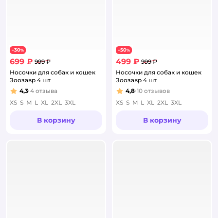
30
50
−
%
−
%
699 ₽
499 ₽
999 ₽
999 ₽
Носочки для собак и кошек
Носочки для собак и кошек
Зоозавр 4 шт
Зоозавр 4 шт
4,3
4
отзыва
4,8
10
отзывов
Рейтинг:
Рейтинг:
XS
S
M
L
XL
2XL
3XL
XS
S
M
L
XL
2XL
3XL
В корзину
В корзину