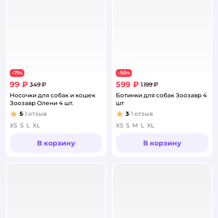
71
50
−
%
−
%
99 ₽
599 ₽
349 ₽
1 199 ₽
Носочки для собак и кошек
Ботинки для собак Зоозавр 4
Зоозавр Олени 4 шт.
шт
5
1
отзыв
3
1
отзыв
Рейтинг:
Рейтинг:
XS
S
L
XL
XS
S
M
L
XL
В корзину
В корзину