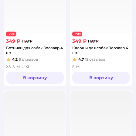
70
70
−
%
−
%
349 ₽
349 ₽
1 199 ₽
1 199 ₽
Ботинки для собак Зоозавр 4
Калоши для собак Зоозавр 4
шт
шт
4,2
5
отзывов
4,7
15
отзывов
Рейтинг:
Рейтинг:
XS
S
M
L
XL
S
M
L
В корзину
В корзину