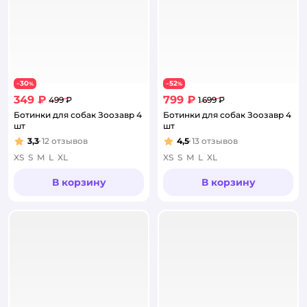
30
52
−
%
−
%
349 ₽
799 ₽
499 ₽
1 699 ₽
Ботинки для собак Зоозавр 4
Ботинки для собак Зоозавр 4
шт
шт
3,3
12
отзывов
4,5
13
отзывов
Рейтинг:
Рейтинг:
XS
S
M
L
XL
XS
S
M
L
XL
В корзину
В корзину