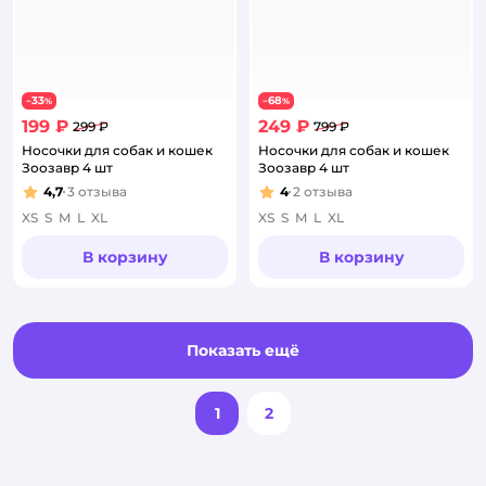
33
68
−
%
−
%
199 ₽
249 ₽
299 ₽
799 ₽
Носочки для собак и кошек
Носочки для собак и кошек
Зоозавр 4 шт
Зоозавр 4 шт
4,7
3
отзыва
4
2
отзыва
Рейтинг:
Рейтинг:
XS
S
M
L
XL
XS
S
M
L
XL
В корзину
В корзину
Показать ещё
1
2