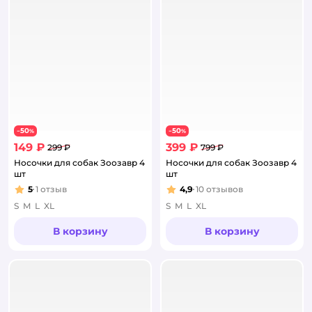
50
50
−
%
−
%
149 ₽
399 ₽
299 ₽
799 ₽
Носочки для собак Зоозавр 4
Носочки для собак Зоозавр 4
шт
шт
5
1
отзыв
4,9
10
отзывов
Рейтинг:
Рейтинг:
S
M
L
XL
S
M
L
XL
В корзину
В корзину