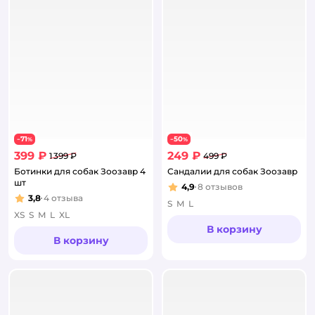
71
50
−
%
−
%
399 ₽
249 ₽
1 399 ₽
499 ₽
Ботинки для собак Зоозавр 4
Сандалии для собак Зоозавр
шт
4,9
8
отзывов
Рейтинг:
3,8
4
отзыва
Рейтинг:
S
M
L
XS
S
M
L
XL
В корзину
В корзину