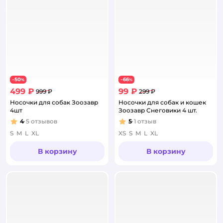
50
66
−
%
−
%
499 ₽
99 ₽
999 ₽
299 ₽
Носочки для собак Зоозавр
Носочки для собак и кошек
4шт
Зоозавр Снеговики 4 шт.
4
5
отзывов
5
1
отзыв
Рейтинг:
Рейтинг:
S
M
L
XL
XS
S
M
L
XL
В корзину
В корзину