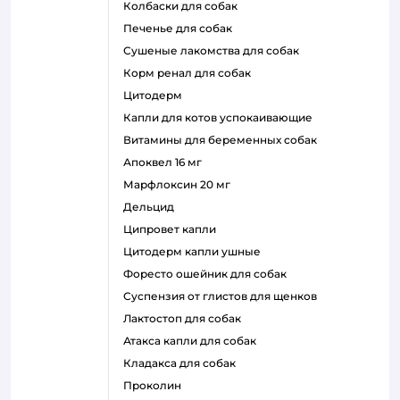
колбаски для собак
печенье для собак
сушеные лакомства для собак
корм ренал для собак
цитодерм
капли для котов успокаивающие
витамины для беременных собак
апоквел 16 мг
марфлоксин 20 мг
дельцид
ципровет капли
цитодерм капли ушные
форесто ошейник для собак
суспензия от глистов для щенков
лактостоп для собак
атакса капли для собак
кладакса для собак
проколин