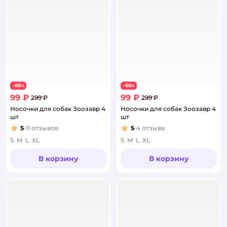
66
66
−
%
−
%
99 ₽
99 ₽
299 ₽
299 ₽
Носочки для собак Зоозавр 4
Носочки для собак Зоозавр 4
шт
шт
5
11
отзывов
5
4
отзыва
Рейтинг:
Рейтинг:
S
M
L
XL
S
M
L
XL
В корзину
В корзину