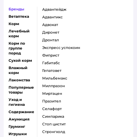
Бренды
адвантейдж
Ветаптека
адвантикс
Корм
адвокат
Лечебный
диронет
корм
дронтал
Корм по
экспресс успокоин
группе
пород
фиприст
Сухой корм
габитабс
Влажный
гепатовет
корм
мильбемакс
Лакомства
милпразон
Популярные
товары
миртацен
Уход и
празител
гигиена
селафорт
Содержание
симпарика
Амуниция
стоп цистит
Груминг
стронгхолд
Игрушки