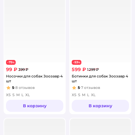
75
53
−
%
−
%
99 ₽
599 ₽
399 ₽
1 299 ₽
Носочки для собак Зоозавр 4
Ботинки для собак Зоозавр 4
шт
шт
5
8
отзывов
5
7
отзывов
Рейтинг:
Рейтинг:
XS
S
M
L
XL
XS
S
M
L
XL
В корзину
В корзину