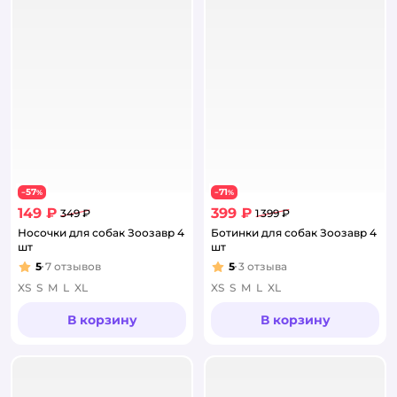
57
71
−
%
−
%
149 ₽
399 ₽
349 ₽
1 399 ₽
Носочки для собак Зоозавр 4
Ботинки для собак Зоозавр 4
шт
шт
5
7
отзывов
5
3
отзыва
Рейтинг:
Рейтинг:
XS
S
M
L
XL
XS
S
M
L
XL
В корзину
В корзину