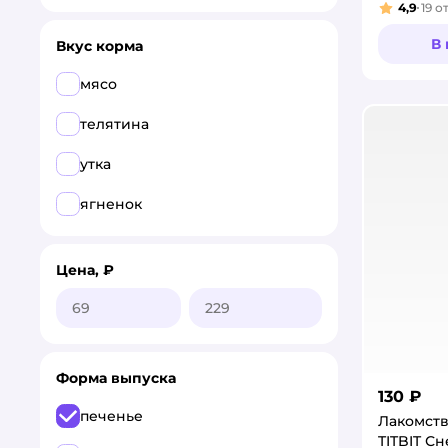
4,9
19
о
Рейтинг
В
Вкус корма
мясо
телятина
утка
ягненок
Цена, ₽
Форма выпуска
130 ₽
печенье
Лакомств
TITBIT С