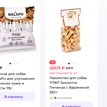
3
−
%
₽
222,13 ₽
229 ₽
при покупке 14 шт.
нье для собак
Лакомство для собак
APU для улучшения
TITBIT Бискотти
ояния кожи и
Печенье с бараниной
ти 115г
350 г
В корзину
5
6
отзывов
Рейтинг:
В корзину