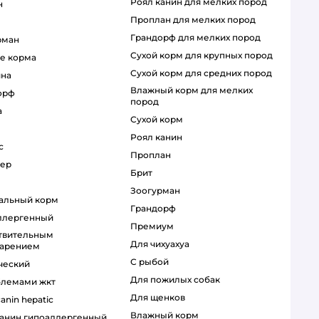
роял канин для мелких пород
н
проплан для мелких пород
грандорф для мелких пород
рман
сухой корм для крупных пород
ые корма
сухой корм для средних пород
ина
влажный корм для мелких
орф
пород
a
сухой корм
роял канин
с
проплан
ьер
брит
зоогурман
иальный корм
грандорф
аллергенный
премиум
для чихуахуа
арением
с рыбой
ический
для пожилых собак
облемами жкт
для щенков
 canin hepatic
влажный корм
 канин гипоаллергенный