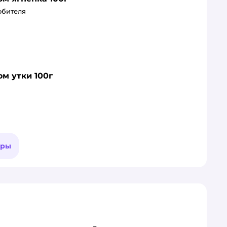
юбителя
ом утки 100г
ары