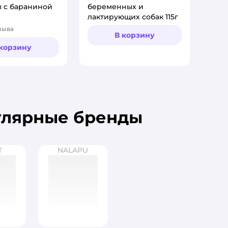
 с бараниной
беременных и
лактирующих собак 115г
зыва
:
В корзину
 корзину
улярные бренды
T
NALAPU