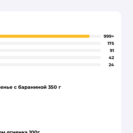
999+
175
91
42
24
енье с бараниной 350 г
ом ягненка 100г