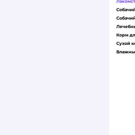
Лакомст
Собачи
Собачий
Лечебны
Корм дл
Сухой к
Влажный