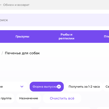
Обмен и возврат
ки.
Рыбы и
Грызуны
Пт
рептилии
Печенье для собак
ые
Форма выпуска
Получить за 1-2 часа
Се
Популярные
Закрыть
Очистить всё
 группа
Назначение