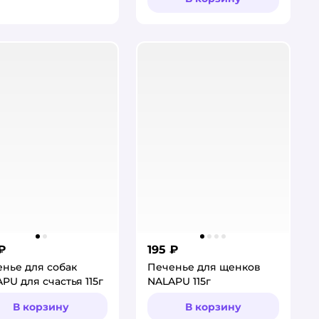
₽
195 ₽
нье для собак
Печенье для щенков
PU для счастья 115г
NALAPU 115г
В корзину
В корзину