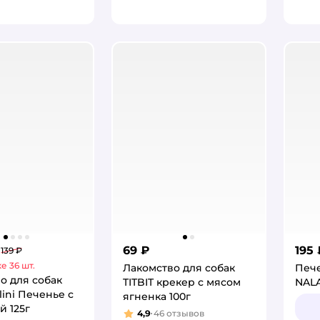
69 ₽
195 
139 ₽
е 36 шт.
Лакомство для собак
Пече
о для собак
TITBIT крекер с мясом
NALA
llini Печенье с
ягненка 100г
й 125г
4,9
46
отзывов
Рейтинг: