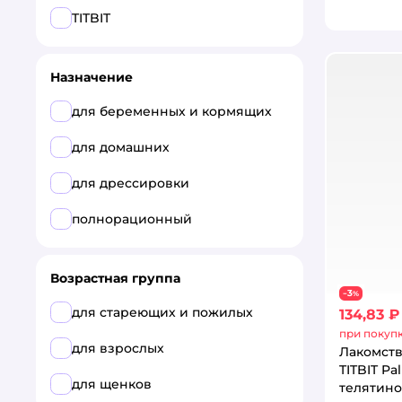
TITBIT
Назначение
для беременных и кормящих
для домашних
для дрессировки
полнорационный
Возрастная группа
3
−
%
для стареющих и пожилых
134,83 ₽
при покупк
для взрослых
Лакомств
TITBIT Pa
для щенков
телятино