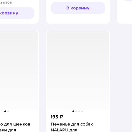
тзывов
:
В корзину
 корзину
195 ₽
о для щенков
Печенье для собак
неки для
NALAPU для