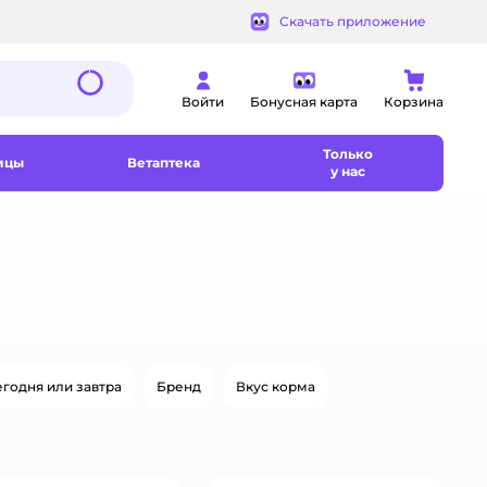
Скачать приложение
Войти
Бонусная карта
Корзина
Только
ицы
Ветаптека
у нас
годня или завтра
Бренд
Вкус корма