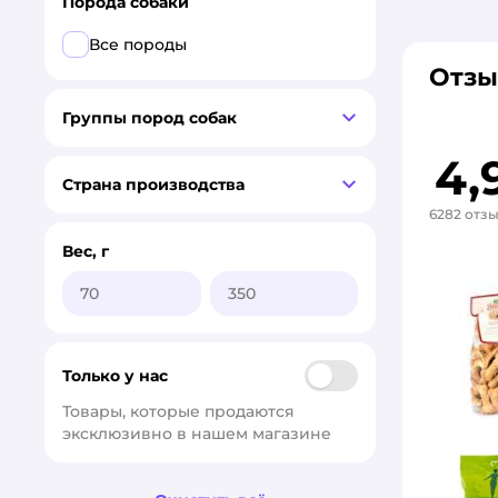
сушеное мясо
Порода собаки
таблетки
Все породы
Отзы
трубочки
Группы пород собак
хрящ
4,
трахея
Страна производства
6282 отз
Вес, г
Только у нас
Товары, которые продаются 
эксклюзивно в нашем магазине