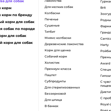
ва для собак
лакомства
гурма
для мелких собак
й корм
brit
колбаски
зоогу
 корм по бренду
печенье
родн
й корм для собак
сушеные
фарм
я собак по породе
титбит
гранд
орм для собак
мнямс колбаски
carnic
 корм для собак
деревенские лакомства
harty
корм для щенка
ройби
собачий корм
прем
холистик
award
премиум класса
спец
паштет
гипо
субпродукты
с чувствительным
пищев
для стерилизованных
диет
беззерновой
с пр
для шпица
royal
в банках
роял