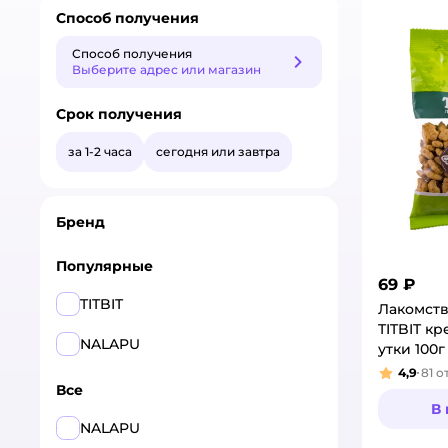
Способ получения
Способ получения
Способ получения
Выберите адрес или магазин
Срок получения
за 1-2 часа
сегодня или завтра
Бренд
Популярные
69 ₽
TITBIT
Лакомств
TITBIT к
NALAPU
утки 100г
4,9
81
о
Рейтинг
Все
В
NALAPU