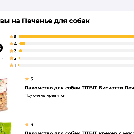
вы на Печенье для собак
5
9
4
3
ыва
2
1
5
Лакомство для собак TITBIT Бискотти Печ
Псу очень нравится!
4
Лакомство для собак TITBIT крекер с мяс