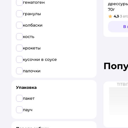
гематоген
дрессуры
70г
гранулы
4,3
3
от
Рейтинг
колбаски
В
кость
крокеты
кусочки в соусе
Поп
палочки
подушечки
TITBI
Упаковка
соломка
пакет
субпродукт
пауч
крем-суп