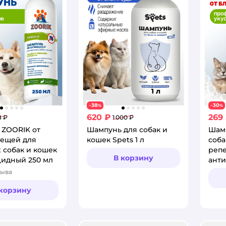
38
30
−
%
−
%
620 ₽
269
8 ₽
1 000 ₽
 ZOORIK от
Шампунь для собак и
Шам
лещей для
кошек Spets 1 л
соба
 собак и кошек
реп
В корзину
идный 250 мл
анти
зыва
:
 корзину