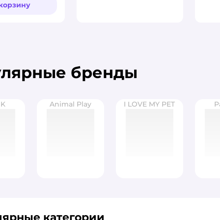
 корзину
улярные бренды
IK
Animal Play
I LOVE MY PET
P
лярные категории