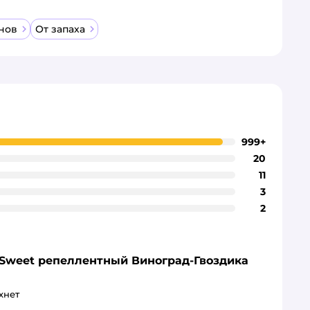
нов
От запаха
999+
20
11
3
2
 Sweet репеллентный Виноград-Гвоздика
хнет