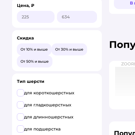
от колтунов
В
Цена, ₽
от перхоти
от пятен
против зуда
Скидка
Поп
против линьки
От 10% и выше
От 30% и выше
увлажняющий
От 50% и выше
ZOOR
успокаивающий
Тип шерсти
очищение
для короткошерстных
для гладкошерстных
для длинношерстных
для подшерстка
Попу