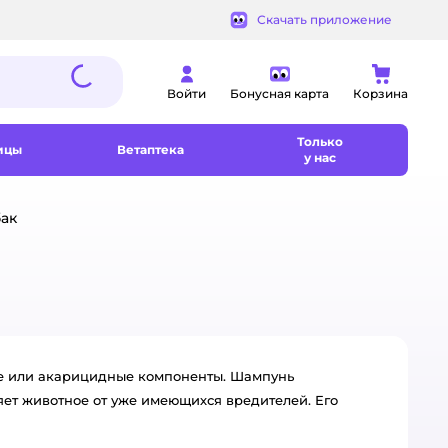
Скачать приложение
Войти
Бонусная карта
Корзина
Только
ицы
Ветаптека
у нас
бак
ные или акарицидные компоненты. Шампунь
яет животное от уже имеющихся вредителей. Его