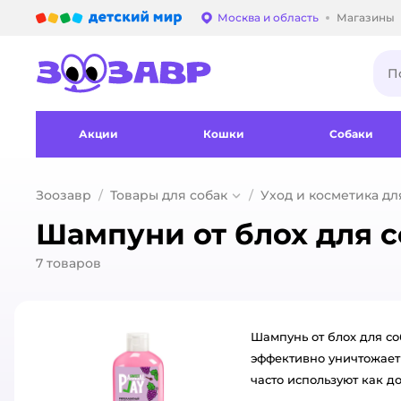
Детский мир
Москва и область
Магазины
Выбор адреса достав
Акции
Кошки
Собаки
Зоозавр
Товары для собак
Уход и косметика дл
Шампуни от блох для 
7
товаров
Шампунь от блох для с
эффективно уничтожает 
часто используют как д