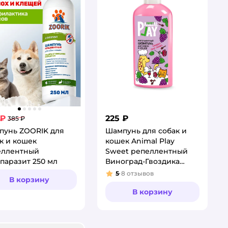
 ₽
225 ₽
385 ₽
пунь ZOORIK для
Шампунь для собак и
к и кошек
кошек Animal Play
еллентный
Sweet репеллентный
паразит 250 мл
Виноград-Гвоздика
300мл
5
8
отзывов
Рейтинг:
В корзину
В корзину