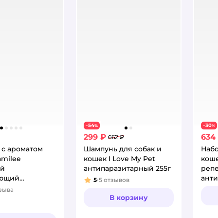
54
30
−
%
−
%
299 ₽
634
662 ₽
 с ароматом
Шампунь для собак и
Набо
amilee
кошек I Love My Pet
кош
й
антипаразитарный 255г
реп
ющий
анти
5
5
отзывов
Рейтинг:
альный
зыва
:
В корзину