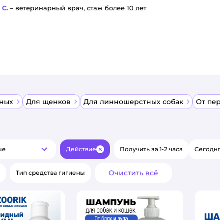
 С.
– ветеринарный врач, стаж более 10 лет
тных
Для щенков
Для линношерстных собак
От пе
ые
Действие
Получить за 1-2 часа
Сегодня
Популярные
Закрыть
Очистить всё
Тип средства гигиены