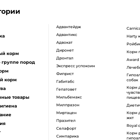
гории
адвантейдж
carni
адвантикс
ка
harty
адвокат
ройби
диронет
корм
ый корм
дронтал
award
 группе пород
экспресс успокоин
лече
корм
фиприст
гипоаллергенный корм для
й корм
собак
габитабс
корм для собак с
тва
гепатовет
чувст
рные товары
мильбемакс
пищев
милпразон
диет
гигиена
миртацен
корм для собак с проблемами
ание
жкт
празител
ия
royal
селафорт
г
корм роял канин для собак
симпарика
гипоа