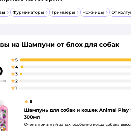
зы
Фурминаторы
Триммеры
Ножницы
От колту
вы на Шампуни от блох для собак
5
0
4
3
вов
2
1
5
Шампунь для собак и кошек Animal Play
300мл
Очень приятный запах, особенно когда собака высо