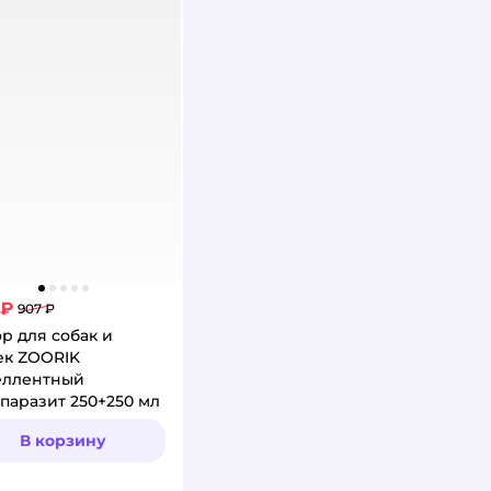
 ₽
907 ₽
р для собак и
ек ZOORIK
еллентный
паразит 250+250 мл
В корзину