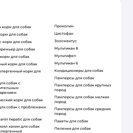
проколин
ca корм для собак
цистофан
 корм для собак
зоосмектус
с корм для собак
мультикан 8
 премьер для собак
мультифел
 корм для собак
мультикан 6
бный корм для собак
кондиционеры для собак
памперсы для собак
памперсы для собак крупных
вительным
пород
арением
памперсы для собак мелких
ический корм для собак
пород
памперсы для собак средних
пород
 canin hepatic для собак
пакеты для собак
пеленки для собак
ллергенный