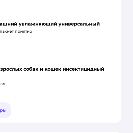
омашний увлажняющий универсальный
 пахнет приятно
взрослых собак и кошек инсектицидный
нет
ары