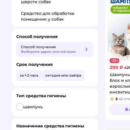
шерсти собак
Средство для обработки
помещения у собак
Способ получения
Способ получения
Способ получения
Выберите адрес или магазин
30
−
%
Срок получения
299 ₽
42
Шампунь
за 1-2 часа
сегодня или завтра
блох и к
взрослых
инсектиц
Тип средства гигиены
5
42
от
Рейтинг
шампунь
В
Назначение средства гигиены