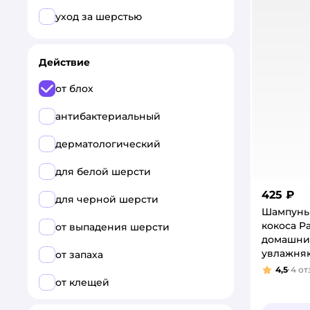
уход за шерстью
Действие
от блох
антибактериальный
дерматологический
для белой шерсти
425 ₽
для черной шерсти
Шампунь
кокоса P
от выпадения шерсти
домашни
увлажня
от запаха
универс
4,5
4
от
Рейтинг
от клещей