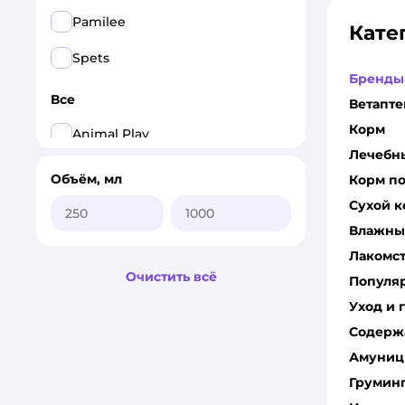
Pamilee
Кате
Spets
Бренды
Все
Ветапте
Корм
Animal Play
Лечебн
I LOVE MY PET
Объём, мл
Корм по
Сухой 
Pamilee
Влажны
Spets
Лакомс
Очистить всё
ZOORIK
Популя
Уход и 
Содерж
Амуниц
Грумин