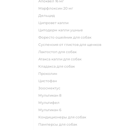
апоквел 16 мг
марфлоксин 20 мг
дельцид
ципровет капли
цитодерм капли ушные
форесто ошейник для собак
суспензия от глистов для щенков
лактостоп для собак
атакса капли для собак
кладакса для собак
проколин
цистофан
зоосмектус
мультикан 8
мультифел
мультикан 6
кондиционеры для собак
памперсы для собак