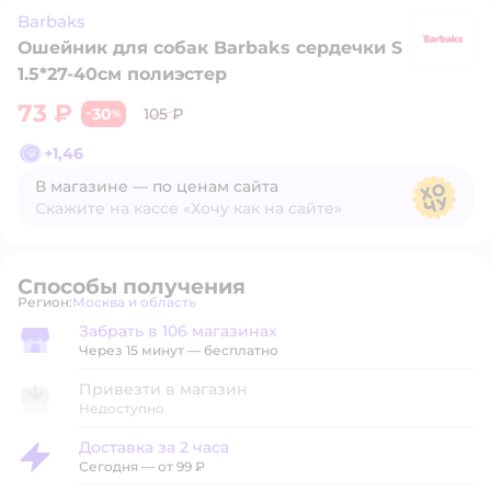
Barbaks
Ошейник для собак Barbaks сердечки S
B
1.5*27-40см полиэстер
73 ₽
30
105 ₽
−
%
+
1,46
В магазине — по ценам сайта
Скажите на кассе «Хочу как на сайте»
В магазине — по ценам сайта
Способы получения
Регион:
Москва и область
Выбор адреса доставки.
Забрать в 106 магазинах
Забрать в магазине
Через 15 минут — бесплатно
Привезти в магазин
Недоступно
Доставка за 2 часа
Доставка за 2 часа
Сегодня
—
от 99 ₽