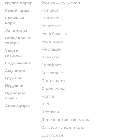
экспресс успокоин
группе пород
фиприст
Сухой корм
Влажный
габитабс
корм
гепатовет
Лакомства
мильбемакс
Популярные
милпразон
товары
миртацен
Уход и
гигиена
празител
Содержание
селафорт
Амуниция
симпарика
Груминг
стоп цистит
Игрушки
стронгхолд
Одежда и
monge
обувь
hills
Аксессуары
проплан
деревенские лакомства
cat step наполнитель
зоогурман