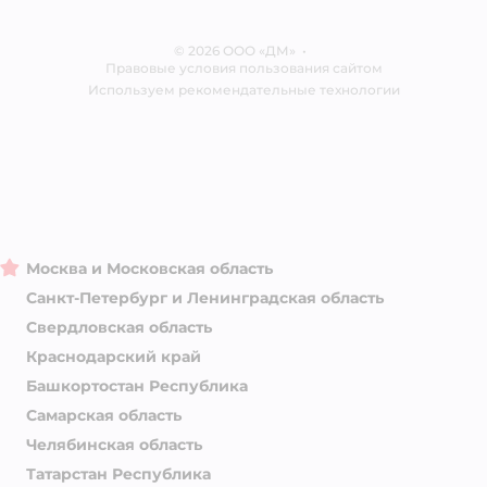
Одежда для собак
Контакты
Отзывы
Карта сайта
Ветаптека
© 2026 ООО «ДМ»
Блог
•
Правовые условия пользования сайтом
Магазины сети
Используем рекомендательные технологии
Москва и Московская область
Санкт-Петербург и Ленинградская область
Свердловская область
Краснодарский край
Башкортостан Республика
Самарская область
Челябинская область
Татарстан Республика