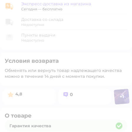
Экспресс-доставка из магазина
Экспресс-доставка из магазина
Сегодня
—
бесплатно
Доставка со склада
Недоступно
Пункты выдачи
Недоступно
Условия возврата
Обменять или вернуть товар надлежащего качества
можно в течение 14 дней с момента покупки.
Фото п
Рейтинг:
Вопросов:
4,8
0
+
1
Откр
О товаре
Гарантия качества
Гарантия качества