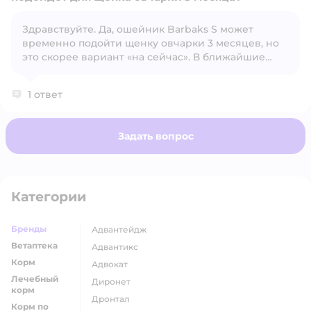
Здравствуйте. Да, ошейник Barbaks S может
временно подойти щенку овчарки 3 месяцев, но
Открыть вопрос
это скорее вариант «на сейчас». В ближайшие
месяцы придётся заменить его на более крупный
и прочный.
1 ответ
Задать вопрос
Категории
Бренды
адвантейдж
Ветаптека
адвантикс
Корм
адвокат
Лечебный
диронет
корм
дронтал
Корм по