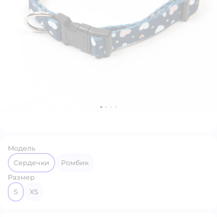
Модель
Сердечки
Ромбик
Размер
S
XS