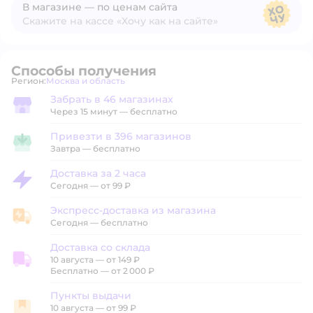
В магазине — по ценам сайта
Скажите на кассе «Хочу как на сайте»
В магазине — по ценам сайта
Способы получения
Регион:
Москва и область
Выбор адреса доставки.
Забрать в 46 магазинах
Забрать в магазине
Через 15 минут — бесплатно
Привезти в 396 магазинов
Привезти в магазин
Завтра
—
бесплатно
Доставка за 2 часа
Доставка за 2 часа
Сегодня
—
от 99 ₽
Экспресс-доставка из магазина
Экспресс-доставка из магазина
Сегодня
—
бесплатно
Доставка со склада
10 августа
—
от 149 ₽
Доставка со склада
Бесплатно — от 2 000 ₽
Пункты выдачи
10 августа
—
от 99 ₽
Пункты выдачи