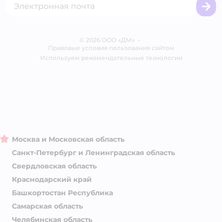
Сертификаты
Корм для собак
Вакансии
Бренды
Обратная связь
Одежда для собак
Контакты
Отзывы
Карта сайта
Ветаптека
© 2026 ООО «ДМ»
Блог
•
Правовые условия пользования сайтом
Магазины сети
Используем рекомендательные технологии
Москва и Московская область
Санкт-Петербург и Ленинградская область
Свердловская область
Краснодарский край
Башкортостан Республика
Самарская область
Челябинская область