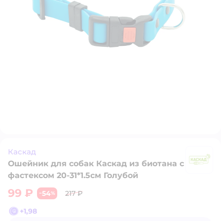
Каскад
Ошейник для собак Каскад из биотана с
К
фастексом 20-31*1.5см Голубой
99 ₽
54
217 ₽
−
%
+
1,98