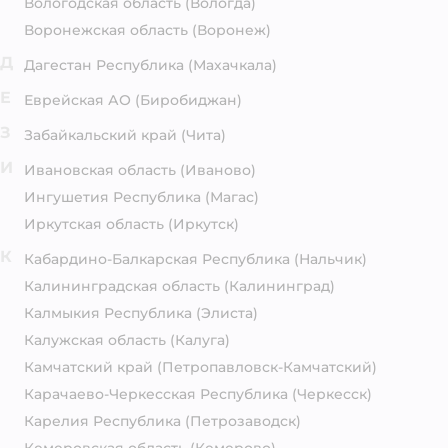
Вологодская область
(Вологда)
Воронежская область
(Воронеж)
Д
Дагестан Республика
(Махачкала)
Е
Еврейская АО
(Биробиджан)
З
Забайкальский край
(Чита)
И
Ивановская область
(Иваново)
Ингушетия Республика
(Магас)
Иркутская область
(Иркутск)
К
Кабардино-Балкарская Республика
(Нальчик)
Калининградская область
(Калининград)
Калмыкия Республика
(Элиста)
Калужская область
(Калуга)
Камчатский край
(Петропавловск-Камчатский)
Карачаево-Черкесская Республика
(Черкесск)
Карелия Республика
(Петрозаводск)