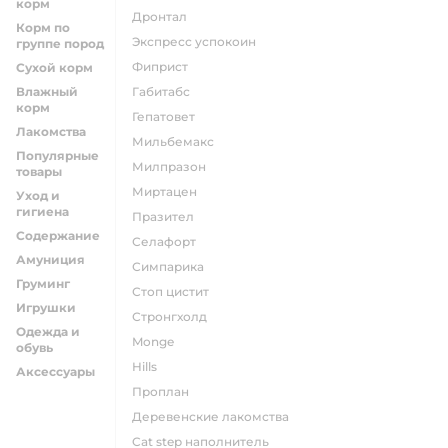
корм
дронтал
Корм по
экспресс успокоин
группе пород
фиприст
Сухой корм
Влажный
габитабс
корм
гепатовет
Лакомства
мильбемакс
Популярные
милпразон
товары
миртацен
Уход и
гигиена
празител
Содержание
селафорт
Амуниция
симпарика
Груминг
стоп цистит
Игрушки
стронгхолд
Одежда и
monge
обувь
hills
Аксессуары
проплан
деревенские лакомства
cat step наполнитель