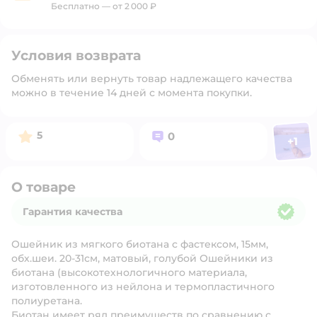
Бесплатно — от 2 000 ₽
Условия возврата
Обменять или вернуть товар надлежащего качества
можно в течение 14 дней с момента покупки.
Фото п
Рейтинг:
Вопросов:
5
0
+
1
Откр
О товаре
Гарантия качества
Гарантия качества
Ошейник из мягкого биотана с фастексом, 15мм,
обх.шеи. 20-31см, матовый, голубой Ошейники из
биотана (высокотехнологичного материала,
изготовленного из нейлона и термопластичного
полиуретана.
Биотан имеет ряд преимуществ по сравнению с