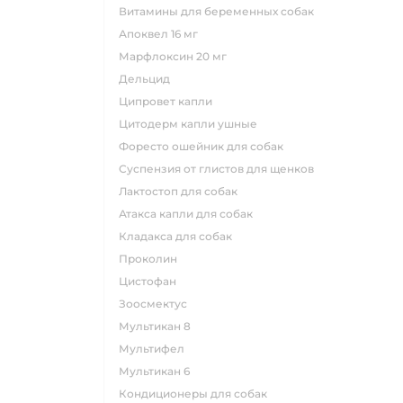
витамины для беременных собак
апоквел 16 мг
марфлоксин 20 мг
дельцид
ципровет капли
цитодерм капли ушные
форесто ошейник для собак
суспензия от глистов для щенков
лактостоп для собак
атакса капли для собак
кладакса для собак
проколин
цистофан
зоосмектус
мультикан 8
мультифел
мультикан 6
кондиционеры для собак