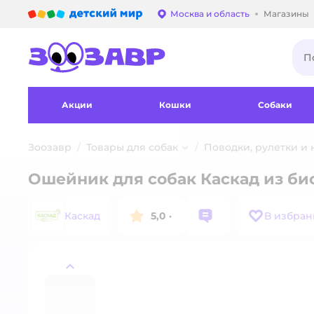
Детский мир
Москва и область
Магазины
Выбор адреса достав
Акции
Кошки
Собаки
Зоозавр
Товары для собак
Поводки, рулетки и
Ошейник для собак Каскад из био
Каскад
5,0
·
В избран
назад