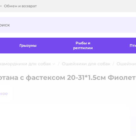
Обмен и возврат
ки.
Рыбы и
Грызуны
Пт
рептилии
 намордники для собак
Ошейники для собак
Ошейник
тана с фастексом 20-31*1.5см Фиоле
ное