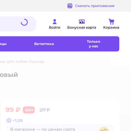
Скачать приложение
Войти
Бонусная карта
Корзина
Только
ицы
Ветаптека
у нас
и для собак Каскад
товый
99 ₽
54
217 ₽
−
%
+
1,98
В магазине — по ценам сайта