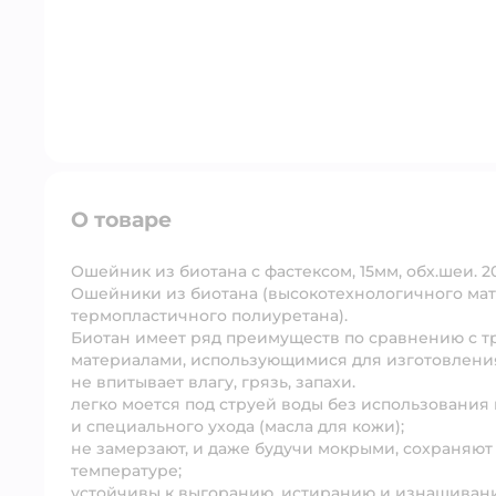
О товаре
Ошейник из биотана с фастексом, 15мм, обх.шеи. 2
Ошейники из биотана (высокотехнологичного мат
термопластичного полиуретана).
Биотан имеет ряд преимуществ по сравнению с 
материалами, использующимися для изготовления
не впитывает влагу, грязь, запахи.
легко моется под струей воды без использования
и специального ухода (масла для кожи);
не замерзают, и даже будучи мокрыми, сохраняют
температуре;
устойчивы к выгоранию, истиранию и изнашиван