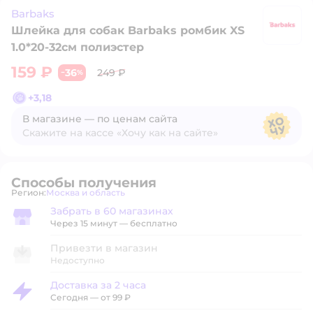
Barbaks
Шлейка для собак Barbaks ромбик XS
B
1.0*20-32см полиэстер
159 ₽
36
249 ₽
−
%
+
3,18
В магазине — по ценам сайта
Скажите на кассе «Хочу как на сайте»
В магазине — по ценам сайта
Способы получения
Регион:
Москва и область
Выбор адреса доставки.
Забрать в 60 магазинах
Забрать в магазине
Через 15 минут — бесплатно
Привезти в магазин
Недоступно
Доставка за 2 часа
Доставка за 2 часа
Сегодня
—
от 99 ₽