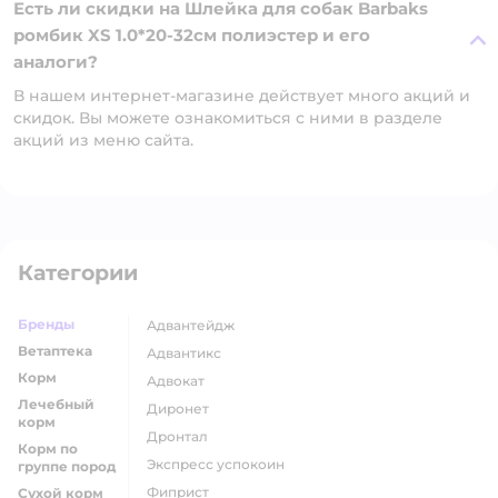
Есть ли скидки на Шлейка для собак Barbaks
ромбик XS 1.0*20-32см полиэстер и его
аналоги?
В нашем интернет-магазине действует много акций и
скидок. Вы можете ознакомиться с ними в разделе
акций из меню сайта.
Категории
Бренды
адвантейдж
Ветаптека
адвантикс
Корм
адвокат
Лечебный
диронет
корм
дронтал
Корм по
экспресс успокоин
группе пород
фиприст
Сухой корм