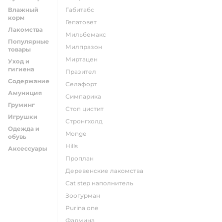
Влажный
габитабс
корм
гепатовет
Лакомства
мильбемакс
Популярные
милпразон
товары
миртацен
Уход и
гигиена
празител
Содержание
селафорт
Амуниция
симпарика
Груминг
стоп цистит
Игрушки
стронгхолд
Одежда и
monge
обувь
hills
Аксессуары
проплан
деревенские лакомства
cat step наполнитель
зоогурман
purina one
фармина