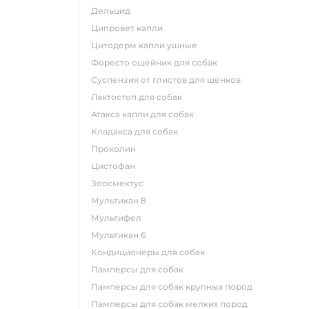
дельцид
ципровет капли
цитодерм капли ушные
форесто ошейник для собак
суспензия от глистов для щенков
лактостоп для собак
атакса капли для собак
кладакса для собак
проколин
цистофан
зоосмектус
мультикан 8
мультифел
мультикан 6
кондиционеры для собак
памперсы для собак
памперсы для собак крупных пород
памперсы для собак мелких пород