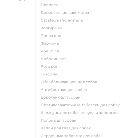
проплан
деревенские лакомства
cat step наполнитель
зоогурман
purina one
фармина
рольф 3д
неболин вет
pet a pet
тиксфли
обезболивающее для собак
антибиотики для собак
воротник для собак
противозачаточные таблетки для собак
шампунь для собак от зуда и аллергии
попона для собак
капли для глаз для собак
сердечные таблетки для собак