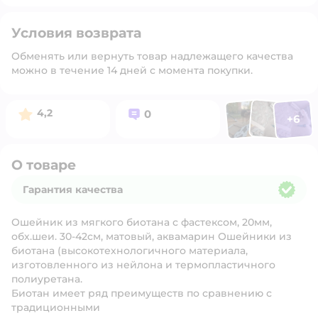
Условия возврата
Обменять или вернуть товар надлежащего качества
можно в течение 14 дней с момента покупки.
Фото п
Фото пользоват
Фото польз
Рейтинг:
Вопросов:
4,2
0
+
6
Открыть 
О товаре
Гарантия качества
Гарантия качества
Ошейник из мягкого биотана с фастексом, 20мм,
обх.шеи. 30-42см, матовый, аквамарин Ошейники из
биотана (высокотехнологичного материала,
изготовленного из нейлона и термопластичного
полиуретана.
Биотан имеет ряд преимуществ по сравнению с
традиционными