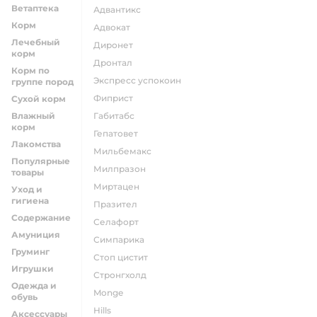
Ветаптека
адвантикс
Корм
адвокат
Лечебный
диронет
корм
дронтал
Корм по
экспресс успокоин
группе пород
фиприст
Сухой корм
Влажный
габитабс
корм
гепатовет
Лакомства
мильбемакс
Популярные
милпразон
товары
миртацен
Уход и
гигиена
празител
Содержание
селафорт
Амуниция
симпарика
Груминг
стоп цистит
Игрушки
стронгхолд
Одежда и
monge
обувь
hills
Аксессуары