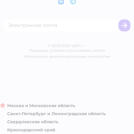
Закупки
ВКонтакте
Telegram
Оплата Мокка
Политика использования файлов cookie
Одежда для кошек
Аренда торговых помещений
Акции
Сертификат АКИТ
Товары для собак
Горячая линия безопасности
Промокоды
Сертификаты
Корм для собак
Вакансии
Бренды
Обратная связь
Одежда для собак
Контакты
Отзывы
Карта сайта
Ветаптека
© 2026 ООО «ДМ»
Блог
•
Правовые условия пользования сайтом
Магазины сети
Используем рекомендательные технологии
Москва и Московская область
Санкт-Петербург и Ленинградская область
Свердловская область
Краснодарский край