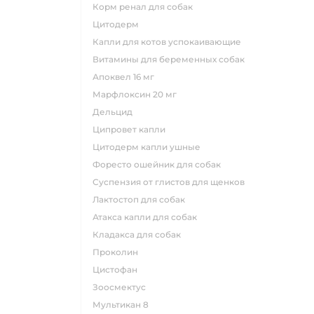
корм ренал для собак
цитодерм
капли для котов успокаивающие
витамины для беременных собак
апоквел 16 мг
марфлоксин 20 мг
дельцид
ципровет капли
цитодерм капли ушные
форесто ошейник для собак
суспензия от глистов для щенков
лактостоп для собак
атакса капли для собак
кладакса для собак
проколин
цистофан
зоосмектус
мультикан 8