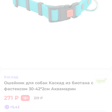
Каскад
Ошейник для собак Каскад из биотана с
К
фастексом 30-42*2см Аквамарин
271 ₽
15
319 ₽
−
%
+
5,42