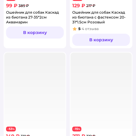
99 ₽
129 ₽
385 ₽
217 ₽
Ошейник для собак Каскад
Ошейник для собак Каскад
из биотана 27-35*2см
из биотана с фастексом 20-
Аквамарин
31*1.5см Розовый
5
4
отзыва
Рейтинг:
В корзину
В корзину
53
15
−
%
−
%