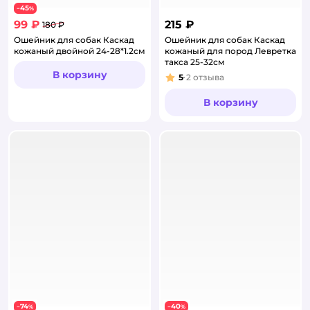
45
−
%
99 ₽
215 ₽
180 ₽
Ошейник для собак Каскад
Ошейник для собак Каскад
кожаный двойной 24-28*1.2см
кожаный для пород Левретка
такса 25-32см
В корзину
5
2
отзыва
Рейтинг:
В корзину
74
40
−
%
−
%