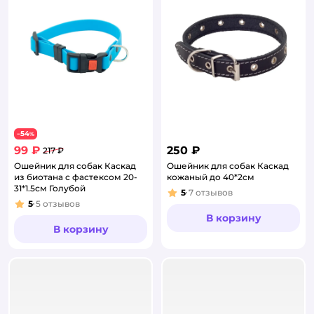
54
−
%
99 ₽
250 ₽
217 ₽
Ошейник для собак Каскад
Ошейник для собак Каскад
из биотана с фастексом 20-
кожаный до 40*2см
31*1.5см Голубой
5
7
отзывов
Рейтинг:
5
5
отзывов
Рейтинг:
В корзину
В корзину