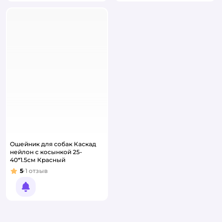
Ошейник для собак Каскад
нейлон с косынкой 25-
40*1.5см Красный
5
1
отзыв
Рейтинг:
Уведомить о появлении