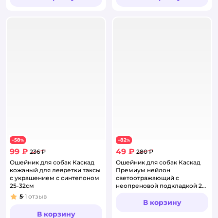
58
82
−
%
−
%
99 ₽
49 ₽
236 ₽
280 ₽
Ошейник для собак Каскад
Ошейник для собак Каскад
кожаный для левретки таксы
Премиум нейлон
с украшением с синтепоном
светоотражающий с
25-32см
неопреновой подкладкой 26-
40*1.5см Синий
5
1
отзыв
Рейтинг:
В корзину
В корзину