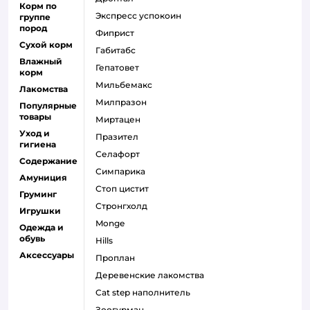
Корм по
экспресс успокоин
группе
пород
фиприст
Сухой корм
габитабс
Влажный
гепатовет
корм
мильбемакс
Лакомства
милпразон
Популярные
товары
миртацен
Уход и
празител
гигиена
селафорт
Содержание
симпарика
Амуниция
стоп цистит
Груминг
стронгхолд
Игрушки
monge
Одежда и
обувь
hills
Аксессуары
проплан
деревенские лакомства
cat step наполнитель
зоогурман