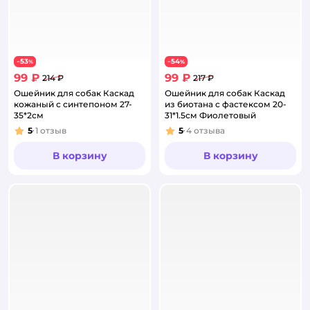
53
54
−
%
−
%
99 ₽
99 ₽
214 ₽
217 ₽
Ошейник для собак Каскад
Ошейник для собак Каскад
кожаный с синтепоном 27-
из биотана с фастексом 20-
35*2см
31*1.5см Фиолетовый
5
1
отзыв
5
4
отзыва
Рейтинг:
Рейтинг:
В корзину
В корзину