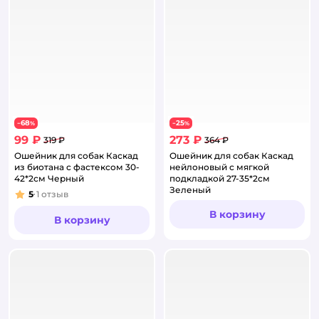
68
25
−
%
−
%
99 ₽
273 ₽
319 ₽
364 ₽
Ошейник для собак Каскад
Ошейник для собак Каскад
из биотана с фастексом 30-
нейлоновый с мягкой
42*2см Черный
подкладкой 27-35*2см
Зеленый
5
1
отзыв
Рейтинг:
В корзину
В корзину