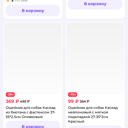
2
1
отзыв
Рейтинг:
В корзину
В корзину
25
72
−
%
−
%
369 ₽
99 ₽
492 ₽
364 ₽
Ошейник для собак Каскад
Ошейник для собак Каскад
из биотана с фастексом 37-
нейлоновый с мягкой
55*2.5см Оливковый
подкладкой 27-35*2см
Красный
В корзину