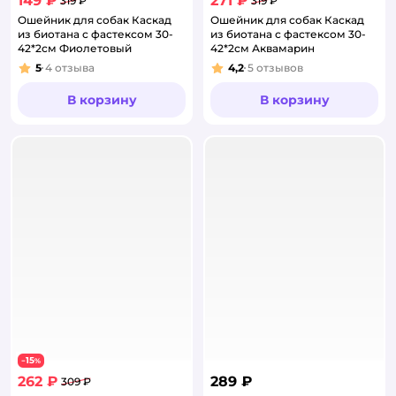
149 ₽
271 ₽
319 ₽
319 ₽
Ошейник для собак Каскад
Ошейник для собак Каскад
из биотана с фастексом 30-
из биотана с фастексом 30-
42*2см Фиолетовый
42*2см Аквамарин
5
4
отзыва
4,2
5
отзывов
Рейтинг:
Рейтинг:
В корзину
В корзину
15
−
%
262 ₽
289 ₽
309 ₽