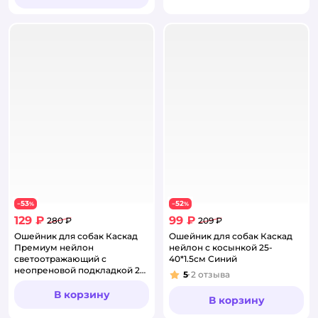
53
52
−
%
−
%
129 ₽
99 ₽
280 ₽
209 ₽
Ошейник для собак Каскад
Ошейник для собак Каскад
Премиум нейлон
нейлон с косынкой 25-
светоотражающий с
40*1.5см Синий
неопреновой подкладкой 26-
5
2
отзыва
Рейтинг:
40*1.5см Черный
В корзину
В корзину