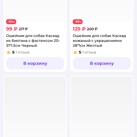
54
35
−
%
−
%
99 ₽
129 ₽
217 ₽
200 ₽
Ошейник для собак Каскад
Ошейник для собак Каскад
из биотана с фастексом 20-
кожаный с украшениями
31*1.5см Черный
28*1см Желтый
5
1
отзыв
5
1
отзыв
Рейтинг:
Рейтинг:
В корзину
В корзину