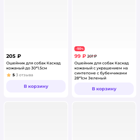
50
−
%
205 ₽
99 ₽
201 ₽
Ошейник для собак Каскад
Ошейник для собак Каскад
кожаный до 30*1.5см
кожаный с украшением на
синтепоне с бубенчиками
5
3
отзыва
Рейтинг:
28*1см Зеленый
В корзину
В корзину