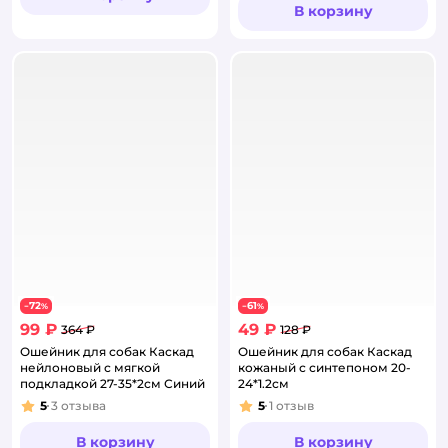
В корзину
72
61
−
%
−
%
99 ₽
49 ₽
364 ₽
128 ₽
Ошейник для собак Каскад
Ошейник для собак Каскад
нейлоновый с мягкой
кожаный с синтепоном 20-
подкладкой 27-35*2см Синий
24*1.2см
5
3
отзыва
5
1
отзыв
Рейтинг:
Рейтинг:
В корзину
В корзину