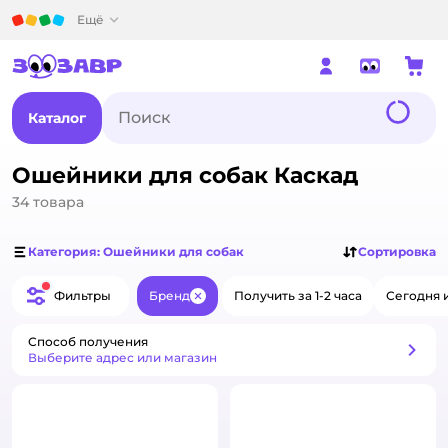
Детский мир
Ещё
Каталог
Ошейники для собак Каскад
34
товара
Категория: Ошейники для собак
Сортировка
Фильтры
Бренд
Получить за 1-2 часа
Сегодня 
Закрыть
Способ получения
Способ получения
Выберите адрес или магазин