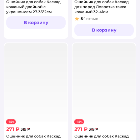
Ошейник для собак Каскад
Ошейник для собак Каскад
кожаный двойной с
для пород Левретка такса
украшением 27-35*2см
кожаный 32-41см
5
1
отзыв
Рейтинг:
В корзину
В корзину
15
15
−
%
−
%
271 ₽
271 ₽
319 ₽
319 ₽
Ошейник для собак Каскад
Ошейник для собак Каскад