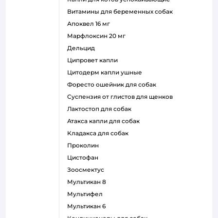
витамины для беременных собак
апоквел 16 мг
марфлоксин 20 мг
дельцид
ципровет капли
цитодерм капли ушные
форесто ошейник для собак
суспензия от глистов для щенков
лактостоп для собак
атакса капли для собак
кладакса для собак
проколин
цистофан
зоосмектус
мультикан 8
мультифел
мультикан 6