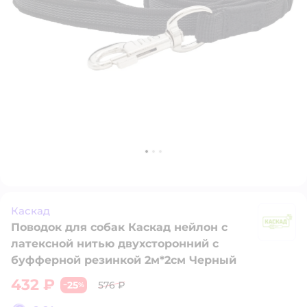
Каскад
Поводок для собак Каскад нейлон с
К
латексной нитью двухсторонний с
буфферной резинкой 2м*2см Черный
432 ₽
25
576 ₽
−
%