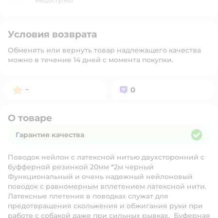
Недоступно
Условия возврата
Обменять или вернуть товар надлежащего качества
можно в течение 14 дней с момента покупки.
Рейтинг:
Вопросов:
–
0
О товаре
Гарантия качества
Гарантия качества
Поводок нейлон с латексной нитью двухсторонний с
буфферной резинкой 20мм *2м черный
Функциональный и очень надежный нейлоновый
поводок с равномерным вплетением латексной нити.
Латексные плетения в поводках служат для
предотвращения скольжения и обжигания руки при
работе с собакой даже при сильных рывках. Буферная