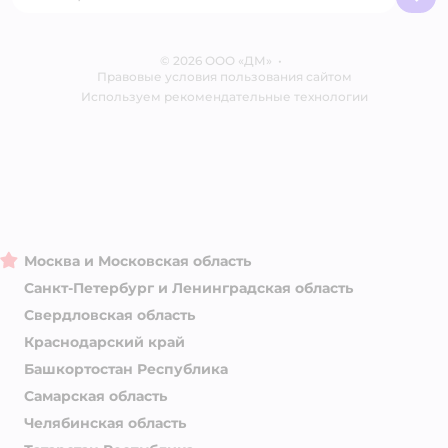
Бренды
Обратная связь
Одежда для собак
Контакты
Отзывы
Карта сайта
Ветаптека
© 2026 ООО «ДМ»
Блог
•
Правовые условия пользования сайтом
Магазины сети
Используем рекомендательные технологии
Москва и Московская область
Санкт-Петербург и Ленинградская область
Свердловская область
Краснодарский край
Башкортостан Республика
Самарская область
Челябинская область