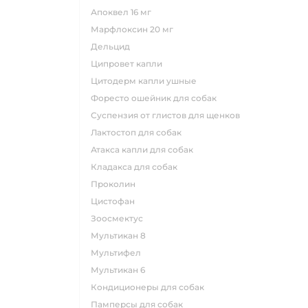
апоквел 16 мг
марфлоксин 20 мг
дельцид
ципровет капли
цитодерм капли ушные
форесто ошейник для собак
суспензия от глистов для щенков
лактостоп для собак
атакса капли для собак
кладакса для собак
проколин
цистофан
зоосмектус
мультикан 8
мультифел
мультикан 6
кондиционеры для собак
памперсы для собак