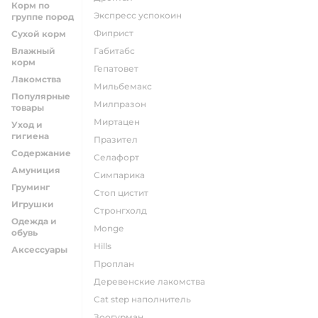
Корм по
экспресс успокоин
группе пород
фиприст
Сухой корм
Влажный
габитабс
корм
гепатовет
Лакомства
мильбемакс
Популярные
милпразон
товары
миртацен
Уход и
гигиена
празител
Содержание
селафорт
Амуниция
симпарика
Груминг
стоп цистит
Игрушки
стронгхолд
Одежда и
monge
обувь
hills
Аксессуары
проплан
деревенские лакомства
cat step наполнитель
зоогурман