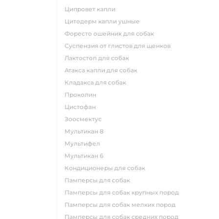
ципровет капли
цитодерм капли ушные
форесто ошейник для собак
суспензия от глистов для щенков
лактостоп для собак
атакса капли для собак
кладакса для собак
проколин
цистофан
зоосмектус
мультикан 8
мультифел
мультикан 6
кондиционеры для собак
памперсы для собак
памперсы для собак крупных пород
памперсы для собак мелких пород
памперсы для собак средних пород