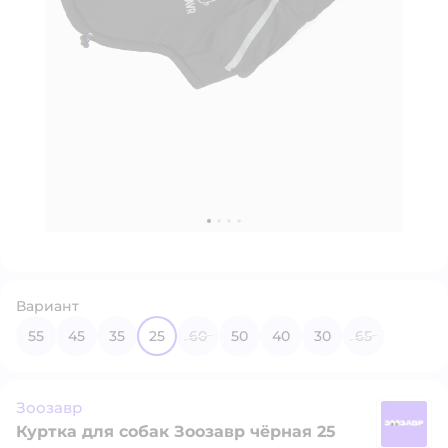
Вариант
55
45
35
25
60
50
40
30
65
Зоозавр
Куртка для собак Зоозавр чёрная 25
З