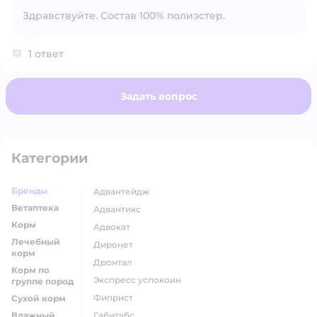
Здравствуйте. Состав 100% полиэстер.
Открыть вопрос
1 ответ
Задать вопрос
Категории
Бренды
адвантейдж
Ветаптека
адвантикс
Корм
адвокат
Лечебный
диронет
корм
дронтал
Корм по
экспресс успокоин
группе пород
фиприст
Сухой корм
Влажный
габитабс