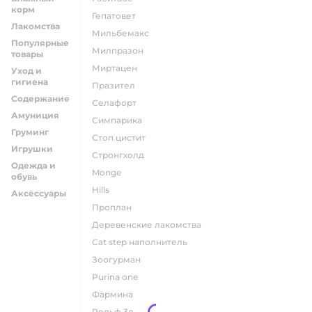
корм
гепатовет
Лакомства
мильбемакс
Популярные
милпразон
товары
миртацен
Уход и
гигиена
празител
Содержание
селафорт
Амуниция
симпарика
Груминг
стоп цистит
Игрушки
стронгхолд
Одежда и
monge
обувь
hills
Аксессуары
проплан
деревенские лакомства
cat step наполнитель
зоогурман
purina one
фармина
рольф 3д