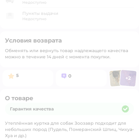
Недоступно
Пункты выдачи
Недоступно
Условия возврата
Обменять или вернуть товар надлежащего качества
можно в течение 14 дней с момента покупки.
Фото польз
Фото п
Рейтинг:
Вопросов:
5
0
+
2
Открыт
О товаре
Гарантия качества
Гарантия качества
Утеплённая куртка для собак Зоозавр подходит для
небольших пород (Пудель, Померанский Шпиц, Чихуа-
Хуа и др.)