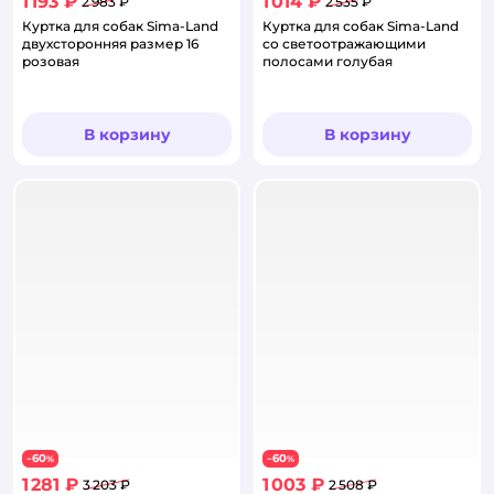
1 193 ₽
1 014 ₽
2 983 ₽
2 535 ₽
Куртка для собак Sima-Land
Куртка для собак Sima-Land
двухсторонняя размер 16
со светоотражающими
розовая
полосами голубая
В корзину
В корзину
60
60
−
%
−
%
1 281 ₽
1 003 ₽
3 203 ₽
2 508 ₽