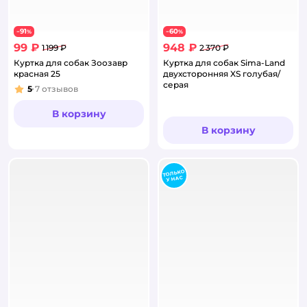
91
60
−
%
−
%
99 ₽
948 ₽
1 199 ₽
2 370 ₽
Куртка для собак Зоозавр
Куртка для собак Sima-Land
красная 25
двухсторонняя XS голубая/
серая
5
7
отзывов
Рейтинг:
В корзину
В корзину