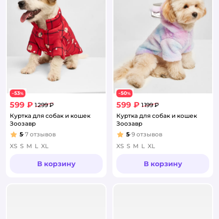
53
50
−
%
−
%
599 ₽
599 ₽
1 299 ₽
1 199 ₽
Куртка для собак и кошек
Куртка для собак и кошек
Зоозавр
Зоозавр
5
7
отзывов
5
9
отзывов
Рейтинг:
Рейтинг:
XS
S
M
L
XL
XS
S
M
L
XL
В корзину
В корзину