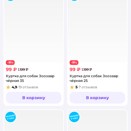
91
91
−
%
−
%
99 ₽
99 ₽
1 199 ₽
1 199 ₽
Куртка для собак Зоозавр
Куртка для собак Зоозавр
чёрная 35
чёрная 25
4,9
19
отзывов
5
7
отзывов
Рейтинг:
Рейтинг:
В корзину
В корзину