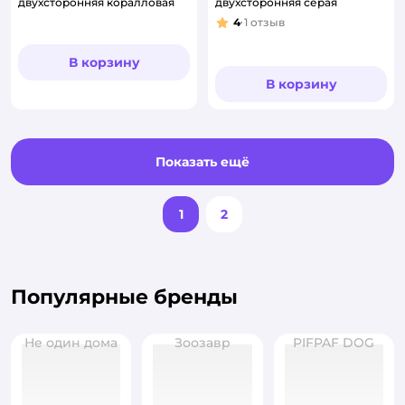
двухсторонняя коралловая
двухсторонняя серая
4
1
отзыв
Рейтинг:
В корзину
В корзину
Показать ещё
1
2
Популярные бренды
Не один дома
Зоозавр
PIFPAF DOG