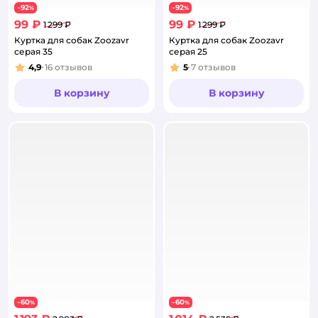
92
92
−
%
−
%
99 ₽
99 ₽
1 299 ₽
1 299 ₽
Куртка для собак Zoozavr
Куртка для собак Zoozavr
серая 35
серая 25
4,9
16
отзывов
5
7
отзывов
Рейтинг:
Рейтинг:
В корзину
В корзину
60
60
−
%
−
%