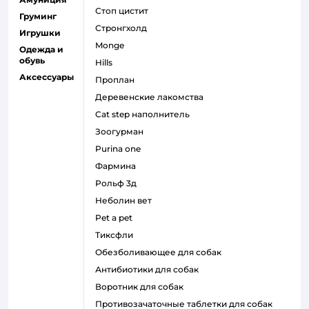
стоп цистит
Груминг
стронгхолд
Игрушки
monge
Одежда и
обувь
hills
Аксессуары
проплан
деревенские лакомства
cat step наполнитель
зоогурман
purina one
фармина
рольф 3д
неболин вет
pet a pet
тиксфли
обезболивающее для собак
антибиотики для собак
воротник для собак
противозачаточные таблетки для собак