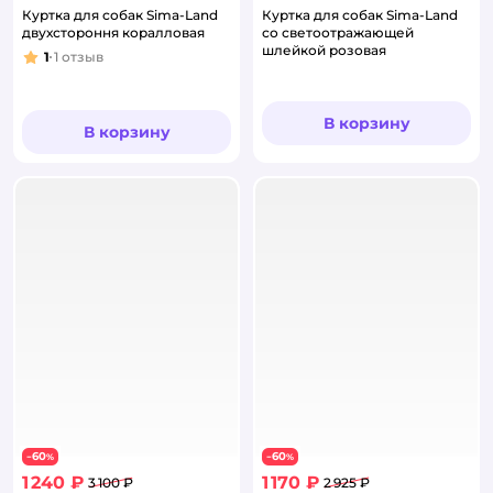
Куртка для собак Sima-Land
Куртка для собак Sima-Land
двухстороння коралловая
со светоотражающей
шлейкой розовая
1
1
отзыв
Рейтинг:
В корзину
В корзину
60
60
−
%
−
%
1 240 ₽
1 170 ₽
3 100 ₽
2 925 ₽