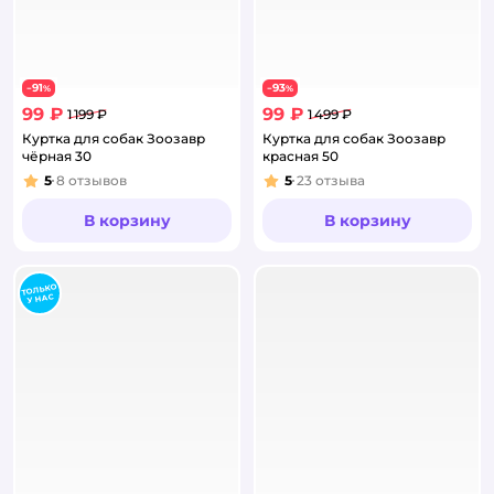
91
93
−
%
−
%
99 ₽
99 ₽
1 199 ₽
1 499 ₽
Куртка для собак Зоозавр
Куртка для собак Зоозавр
чёрная 30
красная 50
5
8
отзывов
5
23
отзыва
Рейтинг:
Рейтинг:
В корзину
В корзину