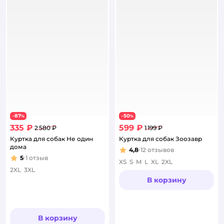
87
50
−
%
−
%
335 ₽
599 ₽
2 580 ₽
1 199 ₽
Куртка для собак Не один
Куртка для собак Зоозавр
дома
4,8
12
отзывов
Рейтинг:
5
1
отзыв
Рейтинг:
XS
S
M
L
XL
2XL
2XL
3XL
В корзину
В корзину