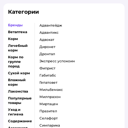
Категории
Бренды
адвантейдж
Ветаптека
адвантикс
Корм
адвокат
Лечебный
диронет
корм
дронтал
Корм по
экспресс успокоин
группе
пород
фиприст
Сухой корм
габитабс
Влажный
гепатовет
корм
мильбемакс
Лакомства
милпразон
Популярные
товары
миртацен
Уход и
празител
гигиена
селафорт
Содержание
симпарика
Амуниция