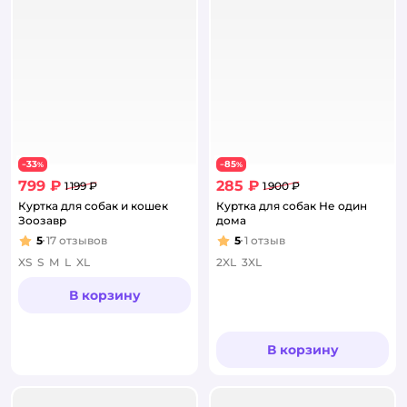
33
85
−
%
−
%
799 ₽
285 ₽
1 199 ₽
1 900 ₽
Куртка для собак и кошек
Куртка для собак Не один
Зоозавр
дома
5
17
отзывов
5
1
отзыв
Рейтинг:
Рейтинг:
XS
S
M
L
XL
2XL
3XL
В корзину
В корзину