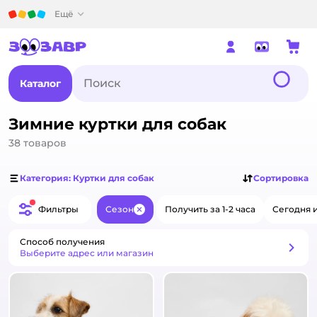
Детский мир
Ещё
Каталог
Зимние куртки для собак
38
товаров
Категория: Куртки для собак
Сортировка
Фильтры
Сезон
Получить за 1-2 часа
Сегодня и
Закрыть
Способ получения
Способ получения
Выберите адрес или магазин