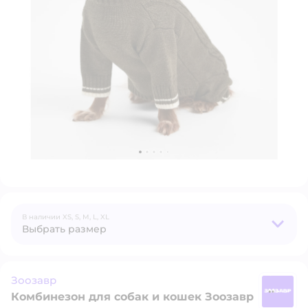
В наличии
XS,
S,
M,
L,
XL
Выбрать размер
Зоозавр
Комбинезон для собак и кошек Зоозавр
З