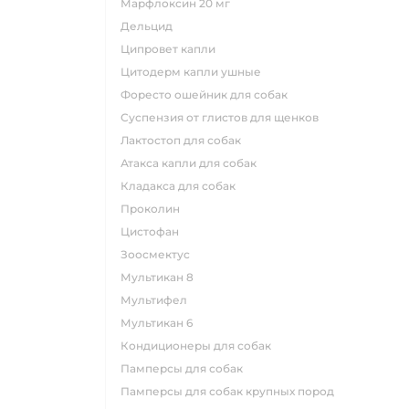
марфлоксин 20 мг
дельцид
ципровет капли
цитодерм капли ушные
форесто ошейник для собак
суспензия от глистов для щенков
лактостоп для собак
атакса капли для собак
кладакса для собак
проколин
цистофан
зоосмектус
мультикан 8
мультифел
мультикан 6
кондиционеры для собак
памперсы для собак
памперсы для собак крупных пород