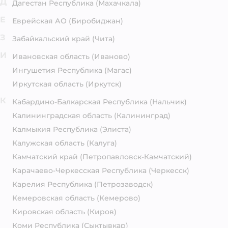
Д
Дагестан Республика
(Махачкала)
Е
Еврейская АО
(Биробиджан)
З
Забайкальский край
(Чита)
И
Ивановская область
(Иваново)
Ингушетия Республика
(Магас)
Иркутская область
(Иркутск)
К
Кабардино-Балкарская Республика
(Нальчик)
Калининградская область
(Калининград)
Калмыкия Республика
(Элиста)
Калужская область
(Калуга)
Камчатский край
(Петропавловск-Камчатский)
Карачаево-Черкесская Республика
(Черкесск)
Карелия Республика
(Петрозаводск)
Кемеровская область
(Кемерово)
Кировская область
(Киров)
Коми Республика
(Сыктывкар)