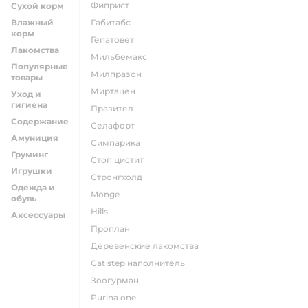
фиприст
Сухой корм
Влажный
габитабс
корм
гепатовет
Лакомства
мильбемакс
Популярные
милпразон
товары
миртацен
Уход и
гигиена
празител
Содержание
селафорт
Амуниция
симпарика
Груминг
стоп цистит
Игрушки
стронгхолд
Одежда и
monge
обувь
hills
Аксессуары
проплан
деревенские лакомства
cat step наполнитель
зоогурман
purina one