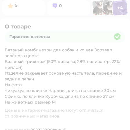
Фото п
Фото пользоват
Фото польз
Рейтинг:
Вопросов:
5
0
+
4
Открыть 
О товаре
Гарантия качества
Гарантия качества
Вязаный комбинезон для собак и кошек Зоозавр
зелёного цвета.
Вязаный трикотаж (50% вискоза; 28% полиэстер; 22%
нейлон)
Изделие закрывает основную часть тела, передние и
задние лапки
На фото:
Чихуахуа по кличке Чарлик, длина по спинке 30 см
Сфинкс по кличке Курочка, длина по спинке 27 см
На животных размер М
Цены в интернет-магазине могут отличаться
от розничных магазинов.