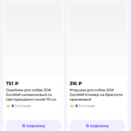
751 ₽
316 ₽
Ошейник для собак ZDK
Игрушка для собак ZDK
ZooWell силиконовый со
ZooWell Кликер на браслете
светодиодами синий 70 см
оранжевый
5
3
отзыва
5
3
отзыва
Рейтинг:
Рейтинг:
В корзину
В корзину