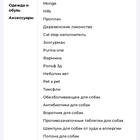
monge
Одежда и
обувь
hills
Аксессуары
проплан
деревенские лакомства
cat step наполнитель
зоогурман
purina one
фармина
рольф 3д
неболин вет
pet a pet
тиксфли
обезболивающее для собак
антибиотики для собак
воротник для собак
противозачаточные таблетки для собак
шампунь для собак от зуда и аллергии
попона для собак