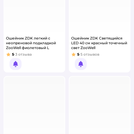
Ошейник ZDK легкий с
Ошейник ZDK Светящийся
неопреновой подкладкой
LED 40 см красный точечный
ZooWell фиолетовый L
свет ZooWell
5
3
отзыва
5
5
отзывов
Рейтинг:
Рейтинг:
Уведомить о появлении
Уведомить о появлении