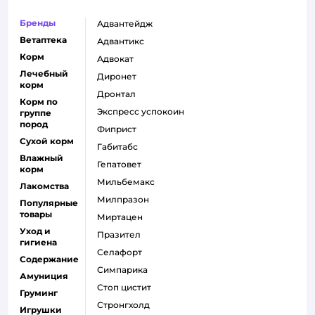
Бренды
адвантейдж
Ветаптека
адвантикс
Корм
адвокат
Лечебный
диронет
корм
дронтал
Корм по
экспресс успокоин
группе
пород
фиприст
Сухой корм
габитабс
Влажный
гепатовет
корм
мильбемакс
Лакомства
милпразон
Популярные
товары
миртацен
Уход и
празител
гигиена
селафорт
Содержание
симпарика
Амуниция
стоп цистит
Груминг
стронгхолд
Игрушки