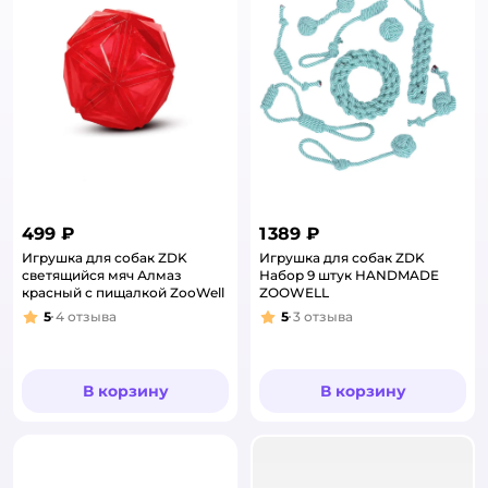
499 ₽
1 389 ₽
Игрушка для собак ZDK
Игрушка для собак ZDK
светящийся мяч Алмаз
Набор 9 штук HANDMADE
красный с пищалкой ZooWell
ZOOWELL
5
4
отзыва
5
3
отзыва
Рейтинг:
Рейтинг:
В корзину
В корзину