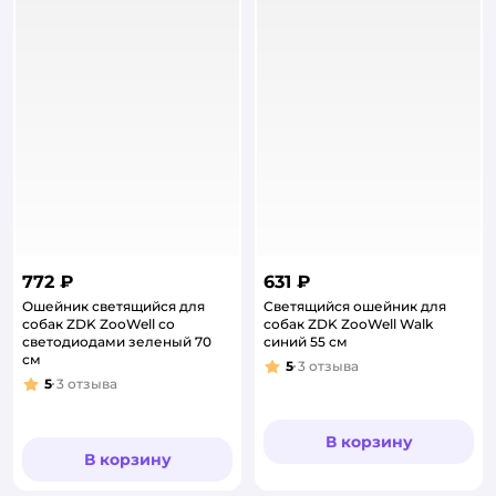
772 ₽
631 ₽
Ошейник светящийся для
Светящийся ошейник для
собак ZDK ZooWell со
собак ZDK ZooWell Walk
светодиодами зеленый 70
синий 55 см
см
5
3
отзыва
Рейтинг:
5
3
отзыва
Рейтинг:
В корзину
В корзину