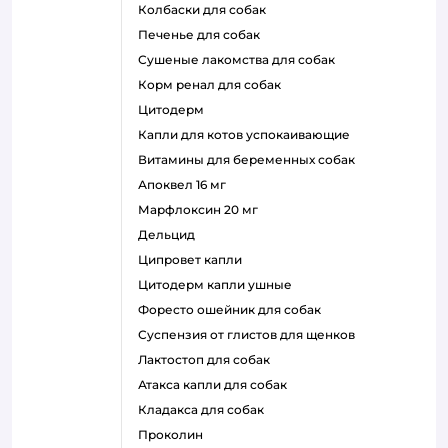
колбаски для собак
печенье для собак
сушеные лакомства для собак
корм ренал для собак
цитодерм
капли для котов успокаивающие
витамины для беременных собак
апоквел 16 мг
марфлоксин 20 мг
дельцид
ципровет капли
цитодерм капли ушные
форесто ошейник для собак
суспензия от глистов для щенков
лактостоп для собак
атакса капли для собак
кладакса для собак
проколин