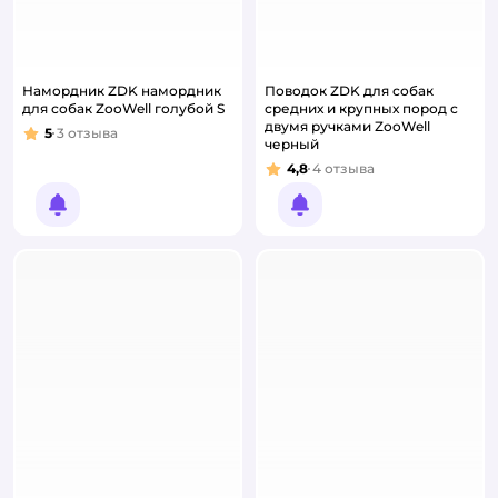
Намордник ZDK намордник
Поводок ZDK для собак
для собак ZooWell голубой S
средних и крупных пород с
двумя ручками ZooWell
5
3
отзыва
Рейтинг:
черный
4,8
4
отзыва
Рейтинг:
Уведомить о появлении
Уведомить о появлении