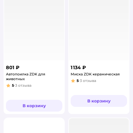
801 ₽
1 134 ₽
Автопоилка ZDK для
Миска ZDK керамическая
животных
5
3
отзыва
Рейтинг:
5
3
отзыва
Рейтинг:
В корзину
В корзину