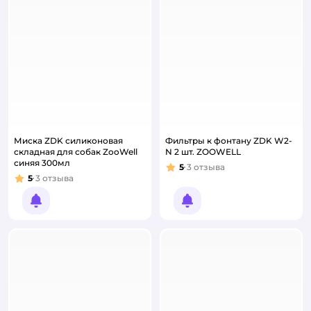
Миска ZDK силиконовая
Фильтры к фонтану ZDK W2-
складная для собак ZooWell
N 2 шт. ZOOWELL
синяя 300мл
5
3
отзыва
Рейтинг:
5
3
отзыва
Рейтинг:
Уведомить о появлении
Уведомить о появлении