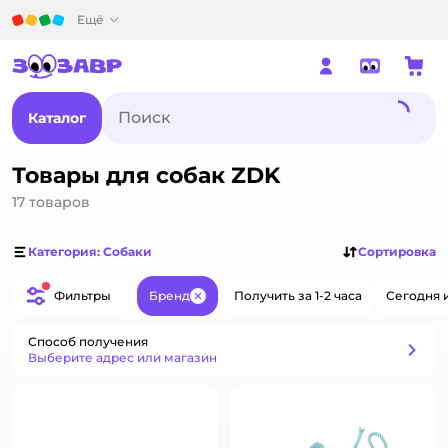
Детский мир
Ещё
Каталог
Товары для собак ZDK
17
товаров
Категория: Собаки
Сортировка
Фильтры
Бренд
Получить за 1-2 часа
Сегодня 
Закрыть
Способ получения
Способ получения
Выберите адрес или магазин