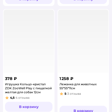
378 ₽
1 258 ₽
Игрушка Кольцо-кристал
Лежанка для животных
ZDK ZooWell Play с пищалкой
55*55*11см
желтая для собак 12см
5
3
отзыва
Рейтинг:
4,5
4
отзыва
Рейтинг:
В корзину
В корзину