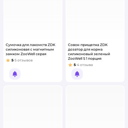
Сумочка для лакомств ZDK
Совок-прищепка ZDK
силиконовая с магнитным
дозатор для корма
замком ZooWell серая
силиконовый зеленый
ZooWell S 1 порция
5
5
отзывов
Рейтинг:
5
4
отзыва
Рейтинг:
Уведомить о появлении
Уведомить о появлении