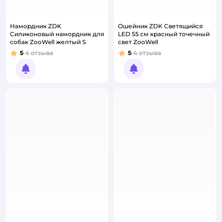
Намордник ZDK
Ошейник ZDK Светящийся
Силиконовый намордник для
LED 55 см красный точечный
собак ZooWell желтый S
свет ZooWell
5
4
отзыва
5
4
отзыва
Рейтинг:
Рейтинг:
Уведомить о появлении
Уведомить о появлении