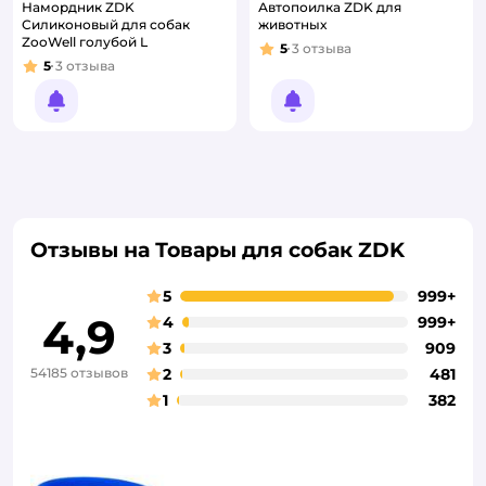
Намордник ZDK
Автопоилка ZDK для
Силиконовый для собак
животных
ZooWell голубой L
5
3
отзыва
Рейтинг:
5
3
отзыва
Рейтинг:
Уведомить о появлении
Уведомить о появлении
Отзывы на Товары для собак ZDK
5
999+
4,9
4
999+
3
909
54185 отзывов
2
481
1
382