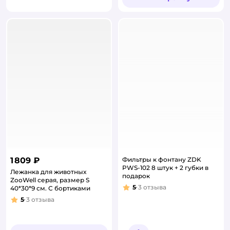
1 809 ₽
Фильтры к фонтану ZDK
PWS-102 8 штук + 2 губки в
Лежанка для животных
подарок
ZooWell серая, размер S
5
3
отзыва
40*30*9 см. С бортиками
Рейтинг:
5
3
отзыва
Рейтинг: