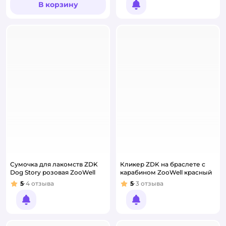
В корзину
Уведомить о появлении
Сумочка для лакомств ZDK
Кликер ZDK на браслете с
Dog Story розовая ZooWell
карабином ZooWell красный
5
4
отзыва
5
3
отзыва
Рейтинг:
Рейтинг:
Уведомить о появлении
Уведомить о появлении