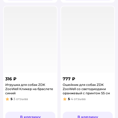
316 ₽
777 ₽
Игрушка для собак ZDK
Ошейник для собак ZDK
ZooWell Кликер на браслете
ZooWell со светодиодами
синий
оранжевый с принтом 55 см
5
3
отзыва
5
4
отзыва
Рейтинг:
Рейтинг:
В корзину
В корзину