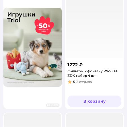
1 272 ₽
Фильтры к фонтану PW-109
ZDK набор 4 шт
5
3
отзыва
Рейтинг:
В корзину
реклама