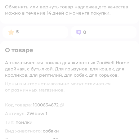
Обменять или вернуть товар надлежащего качества
можно в течение 14 дней с момента покупки.
Рейтинг:
Вопросов:
5
0
О товаре
Автоматическая поилка для животных ZooWell Home
двойная, c бутылкой. Для грызунов, для кошек, для
кроликов, для рептилий, для собак, для хорьков.
Цены в интернет-магазине могут отличаться
от розничных магазинов.
Код товара:
1000634672
Скопировать код товара
Артикул:
ZWbowl1
Тип:
поилки
Вид животного:
собаки