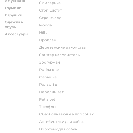
Амуниция
симпарика
Груминг
стоп цистит
Игрушки
стронгхолд
Одежда и
monge
обувь
hills
Аксессуары
проплан
деревенские лакомства
cat step наполнитель
зоогурман
purina one
фармина
рольф 3д
неболин вет
pet a pet
тиксфли
обезболивающее для собак
антибиотики для собак
воротник для собак