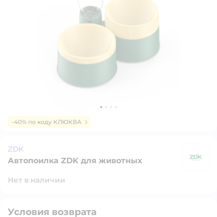
-40% по коду КЛЮКВА
ZDK
Автопоилка ZDK для животных
Z
Нет в наличии
Условия возврата