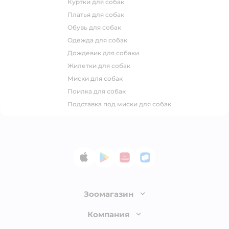
куртки для собак
платья для собак
обувь для собак
одежда для собак
дождевик для собаки
жилетки для собак
миски для собак
поилка для собак
подставка под миски для собак
App Store
Google Play
AppGallery
RuStore
Зоомагазин
Лицензия
Компания
Как сделать заказ