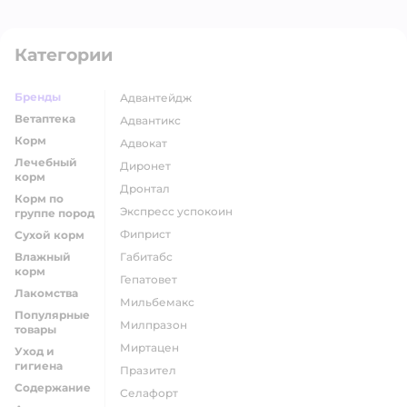
Категории
Бренды
адвантейдж
Ветаптека
адвантикс
Корм
адвокат
Лечебный
диронет
корм
дронтал
Корм по
экспресс успокоин
группе пород
фиприст
Сухой корм
Влажный
габитабс
корм
гепатовет
Лакомства
мильбемакс
Популярные
милпразон
товары
миртацен
Уход и
гигиена
празител
Содержание
селафорт