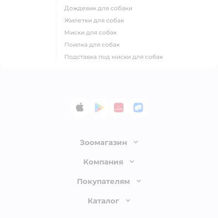
дождевик для собаки
жилетки для собак
миски для собак
поилка для собак
подставка под миски для собак
App Store
Google Play
AppGallery
RuStore
Зоомагазин
Лицензия
Компания
Как сделать заказ
О компании
Покупателям
Доставка и оплата
Раскрытие информации
Бонусные карты
Каталог
Обмен и возврат товара
Инвесторам
Электронные подарочные сертификаты
Правила продажи