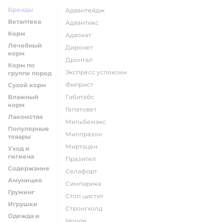
Бренды
адвантейдж
Ветаптека
адвантикс
Корм
адвокат
Лечебный
диронет
корм
дронтал
Корм по
экспресс успокоин
группе пород
фиприст
Сухой корм
Влажный
габитабс
корм
гепатовет
Лакомства
мильбемакс
Популярные
милпразон
товары
миртацен
Уход и
гигиена
празител
Содержание
селафорт
Амуниция
симпарика
Груминг
стоп цистит
Игрушки
стронгхолд
Одежда и
monge