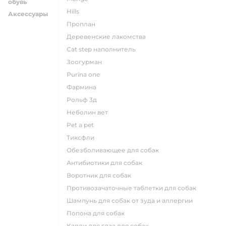
обувь
hills
Аксессуары
проплан
деревенские лакомства
cat step наполнитель
зоогурман
purina one
фармина
рольф 3д
неболин вет
pet a pet
тиксфли
обезболивающее для собак
антибиотики для собак
воротник для собак
противозачаточные таблетки для собак
шампунь для собак от зуда и аллергии
попона для собак
капли для глаз для собак