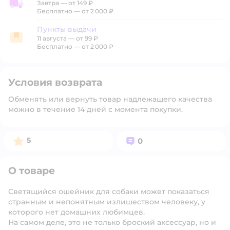
Завтра
—
от 149 ₽
Доставка со склада
Бесплатно — от 2 000 ₽
Пункты выдачи
11 августа
—
от 99 ₽
Пункты выдачи
Бесплатно — от 2 000 ₽
Условия возврата
Обменять или вернуть товар надлежащего качества
можно в течение 14 дней с момента покупки.
Рейтинг:
Вопросов:
5
0
О товаре
Светящийся ошейник для собаки может показаться
странным и непонятным излишеством человеку, у
которого нет домашних любимцев.
На самом деле, это не только броский аксессуар, но и