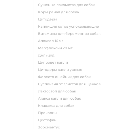
сушеные лакомства для собак
корм ренал для собак
цитодерм
капли для котов успокаивающие
витамины для беременных собак
апоквел 16 мг
марфлоксин 20 мг
дельцид
ципровет капли
цитодерм капли ушные
форесто ошейник для собак
суспензия от глистов для щенков
лактостоп для собак
атакса капли для собак
кладакса для собак
проколин
цистофан
зоосмектус