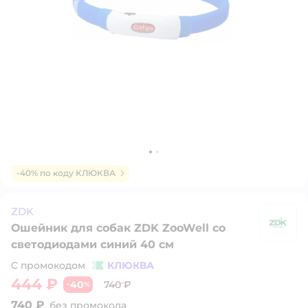
-40% по коду КЛЮКВА
ZDK
Ошейник для собак ZDK ZooWell со
Z
светодиодами синий 40 см
С промокодом
КЛЮКВА
444 ₽
40
740 ₽
−
%
740 ₽
без промокода