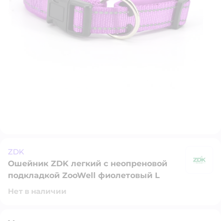
ZDK
Ошейник ZDK легкий с неопреновой
Z
подкладкой ZooWell фиолетовый L
Нет в наличии