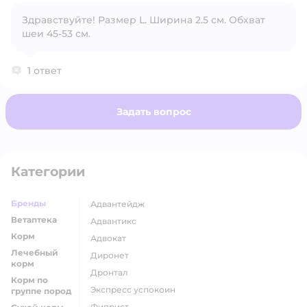
Здравствуйте! Размер L. Ширина 2.5 см. Обхват
шеи 45-53 см.
Открыть вопрос
1 ответ
Задать вопрос
Категории
Бренды
адвантейдж
Ветаптека
адвантикс
Корм
адвокат
Лечебный
диронет
корм
дронтал
Корм по
экспресс успокоин
группе пород
фиприст