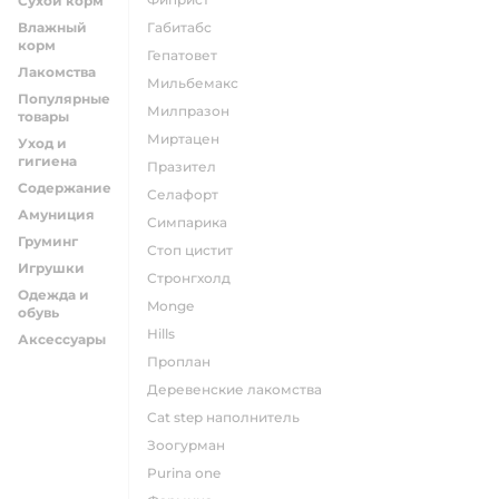
Сухой корм
Влажный
габитабс
корм
гепатовет
Лакомства
мильбемакс
Популярные
милпразон
товары
миртацен
Уход и
гигиена
празител
Содержание
селафорт
Амуниция
симпарика
Груминг
стоп цистит
Игрушки
стронгхолд
Одежда и
monge
обувь
hills
Аксессуары
проплан
деревенские лакомства
cat step наполнитель
зоогурман
purina one