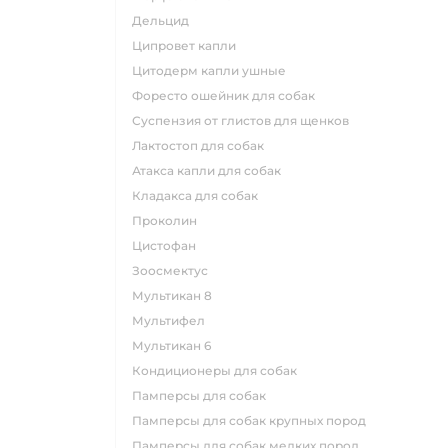
дельцид
ципровет капли
цитодерм капли ушные
форесто ошейник для собак
суспензия от глистов для щенков
лактостоп для собак
атакса капли для собак
кладакса для собак
проколин
цистофан
зоосмектус
мультикан 8
мультифел
мультикан 6
кондиционеры для собак
памперсы для собак
памперсы для собак крупных пород
памперсы для собак мелких пород