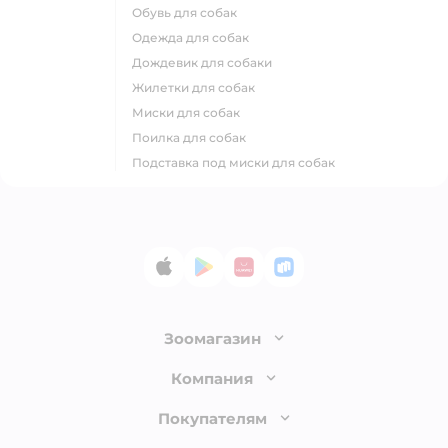
обувь для собак
одежда для собак
дождевик для собаки
жилетки для собак
миски для собак
поилка для собак
подставка под миски для собак
App Store
Google Play
AppGallery
RuStore
Зоомагазин
Лицензия
Компания
Как сделать заказ
О компании
Покупателям
Доставка и оплата
Раскрытие информации