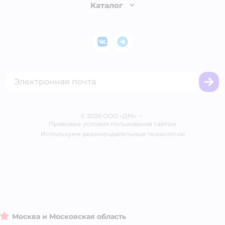
Бонусные карты
Каталог
Обмен и возврат товара
Инвесторам
Электронные подарочные сертификаты
Правила продажи
Товары для кошек
Пресс-центр
Проверка баланса подарочной карты
Политика конфиденциальности
Корм для кошек
Закупки
ВКонтакте
Telegram
Оплата Мокка
Политика использования файлов cookie
Одежда для кошек
Аренда торговых помещений
Акции
Сертификат АКИТ
Товары для собак
Горячая линия безопасности
Промокоды
Сертификаты
Корм для собак
Вакансии
Бренды
Обратная связь
Одежда для собак
Контакты
Отзывы
Карта сайта
Ветаптека
© 2026 ООО «ДМ»
Блог
•
Правовые условия пользования сайтом
Магазины сети
Используем рекомендательные технологии
Москва и Московская область