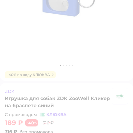
-40% по коду КЛЮКВА
ZDK
Игрушка для собак ZDK ZooWell Кликер
Z
на браслете синий
С промокодом
КЛЮКВА
189 ₽
40
316 ₽
−
%
316 ₽
без промокода