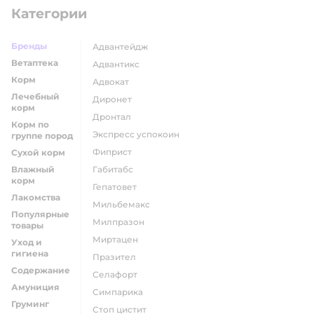
Категории
Бренды
адвантейдж
Ветаптека
адвантикс
Корм
адвокат
Лечебный
диронет
корм
дронтал
Корм по
экспресс успокоин
группе пород
фиприст
Сухой корм
Влажный
габитабс
корм
гепатовет
Лакомства
мильбемакс
Популярные
милпразон
товары
миртацен
Уход и
гигиена
празител
Содержание
селафорт
Амуниция
симпарика
Груминг
стоп цистит