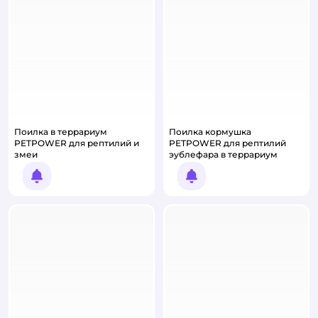
Поилка в террариум
Поилка кормушка
PETPOWER для рептилий и
PETPOWER для рептилий
змеи
эублефара в террариум
Уведомить о появлении
Уведомить о появлении