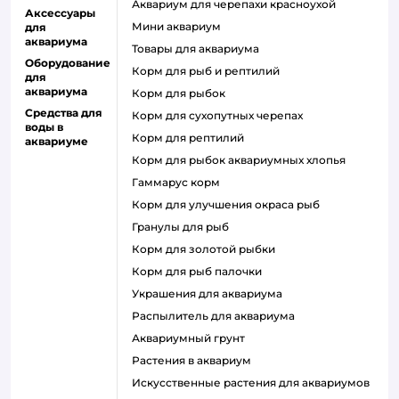
аквариум для черепахи красноухой
Аксессуары
мини аквариум
для
аквариума
товары для аквариума
Оборудование
Корм для рыб и рептилий
для
аквариума
корм для рыбок
Средства для
корм для сухопутных черепах
воды в
корм для рептилий
аквариуме
корм для рыбок аквариумных хлопья
гаммарус корм
корм для улучшения окраса рыб
гранулы для рыб
корм для золотой рыбки
корм для рыб палочки
украшения для аквариума
распылитель для аквариума
аквариумный грунт
растения в аквариум
искусственные растения для аквариумов