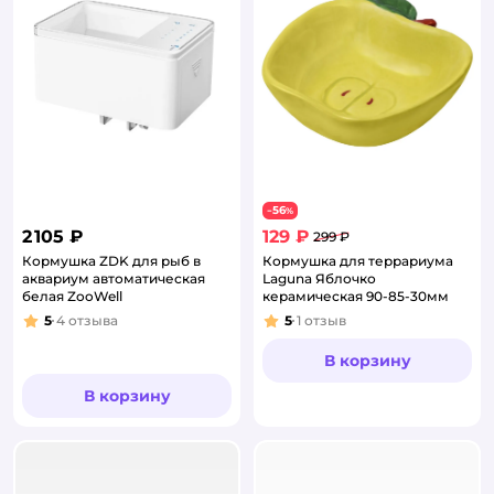
56
−
%
2 105 ₽
129 ₽
299 ₽
Кормушка ZDK для рыб в
Кормушка для террариума
аквариум автоматическая
Laguna Яблочко
белая ZooWell
керамическая 90-85-30мм
5
4
отзыва
5
1
отзыв
Рейтинг:
Рейтинг:
В корзину
В корзину