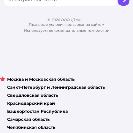
Бренды
Обратная связь
Одежда для собак
Контакты
Отзывы
Карта сайта
Ветаптека
© 2026 ООО «ДМ»
Блог
•
Правовые условия пользования сайтом
Магазины сети
Используем рекомендательные технологии
Москва и Московская область
Санкт-Петербург и Ленинградская область
Свердловская область
Краснодарский край
Башкортостан Республика
Самарская область
Челябинская область