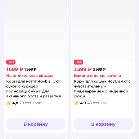
15
15
−
%
−
%
1 699 ₽
3 399 ₽
1 999 ₽
3 999 ₽
Накопительная скидка
Накопительная скидка
Корм для котят Roybis 1.5кг
Корм для кошек Roybis 4кг с
сухой с курицей
чувствительным
полнорационный для
пищеварением с индейкой
активного роста и развития
сухой
4,8
29
отзывов
4,9
43
отзыва
Рейтинг:
Рейтинг:
В корзину
В корзину