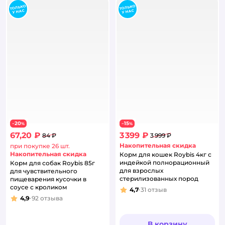
20
15
−
%
−
%
67,20 ₽
3 399 ₽
84 ₽
3 999 ₽
Накопительная скидка
при покупке 26 шт.
Накопительная скидка
Корм для кошек Roybis 4кг с
индейкой полнорационный
Корм для собак Roybis 85г
для взрослых
для чувствительного
стерилизованных пород
пищеварения кусочки в
соусе с кроликом
4,7
31
отзыв
Рейтинг:
4,9
92
отзыва
Рейтинг:
В корзину