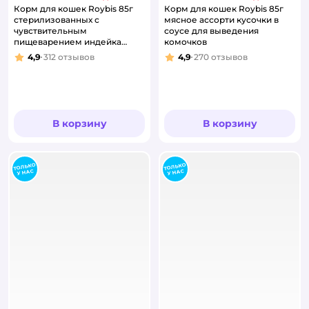
Корм для кошек Roybis 85г
Корм для кошек Roybis 85г
стерилизованных с
мясное ассорти кусочки в
чувствительным
соусе для выведения
пищеварением индейка
комочков
кусочки в соусе
4,9
312
отзывов
4,9
270
отзывов
Рейтинг:
Рейтинг:
В корзину
В корзину