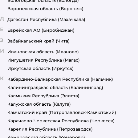
Вологодская область
(Вологда)
Воронежская область
(Воронеж)
Д
Дагестан Республика
(Махачкала)
Е
Еврейская АО
(Биробиджан)
З
Забайкальский край
(Чита)
И
Ивановская область
(Иваново)
Ингушетия Республика
(Магас)
Иркутская область
(Иркутск)
К
Кабардино-Балкарская Республика
(Нальчик)
Калининградская область
(Калининград)
Калмыкия Республика
(Элиста)
Калужская область
(Калуга)
Камчатский край
(Петропавловск-Камчатский)
Карачаево-Черкесская Республика
(Черкесск)
Карелия Республика
(Петрозаводск)
Кемеровская область
(Кемерово)