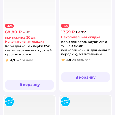
20
15
−
%
−
%
68,80 ₽
1 359 ₽
86 ₽
1 599 ₽
Накопительная скидка
при покупке 26 шт.
Накопительная скидка
Корм для собак Roybis 2кг с
тунцом сухой
Корм для кошек Roybis 85г
полнорационный для мелких
стерилизованных с курицей
пород с чувствительным
кусочки в соусе
пищеварением
4,9
28
отзывов
4,9
143
отзыва
Рейтинг:
Рейтинг:
В корзину
В корзину