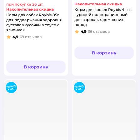
Накопительная скидка
при покупке 26 шт.
Накопительная скидка
Корм для кошек Roybis 4кг с
курицей полнорационный
Корм для собак Roybis 85г
для взрослых домашних
для поддержания здоровья
пород
суставов кусочки в соусе с
ягненком
4,9
36
отзывов
Рейтинг:
4,9
69
отзывов
Рейтинг:
В корзину
В корзину