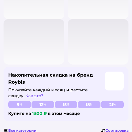
Накопительная скидка на бренд
Roybis
Покупайте каждый месяц и растите
скидку.
Как это?
Узнать больше
9
12
15
18
21
%
%
%
%
%
Купите на
1 500 ₽
в этом месяце
Все категории
Сортировка