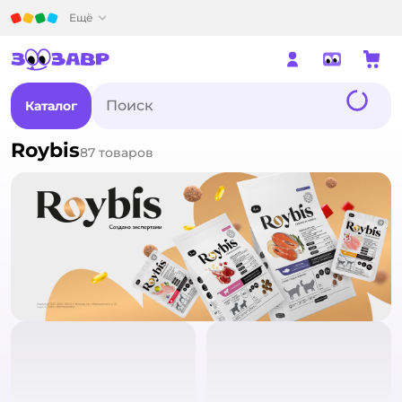
Детский мир
Ещё
Каталог
Roybis
87
товаров