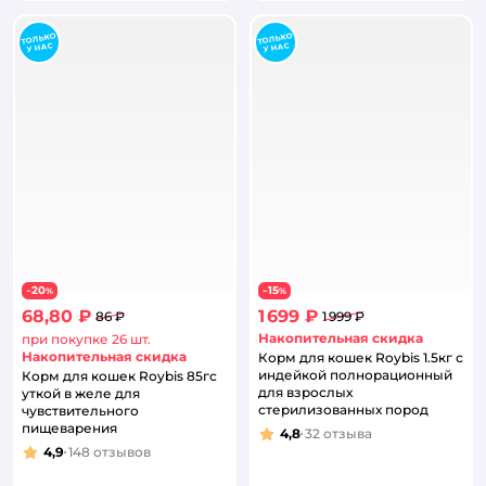
20
15
−
%
−
%
68,80 ₽
1 699 ₽
86 ₽
1 999 ₽
Накопительная скидка
при покупке 26 шт.
Накопительная скидка
Корм для кошек Roybis 1.5кг с
индейкой полнорационный
Корм для кошек Roybis 85гс
для взрослых
уткой в желе для
стерилизованных пород
чувствительного
пищеварения
4,8
32
отзыва
Рейтинг:
4,9
148
отзывов
Рейтинг: