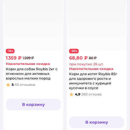
15
20
−
%
−
%
1 359 ₽
68,80 ₽
1 599 ₽
86 ₽
Накопительная скидка
при покупке 26 шт.
Накопительная скидка
Корм для собак Roybis 2кг с
ягненком для активных
Корм для котят Roybis 85г
взрослых мелких пород
для здорового роста и
иммунитета с курицей
5
55
отзывов
Рейтинг:
кусочки в соусе
4,9
263
отзыва
Рейтинг:
В корзину
В корзину