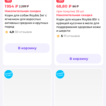
15
20
−
%
−
%
1 954 ₽
68,80 ₽
2 299 ₽
86 ₽
Накопительная скидка
при покупке 26 шт.
Накопительная скидка
Корм для собак Roybis 3кг с
ягненком для взрослых
Корм для кошек Roybis 85г с
активных средних и крупных
курицей кусочки в желе для
пород
поддержания здоровья кожи
и шерсти
4,9
30
отзывов
Рейтинг:
5
111
отзывов
Рейтинг:
В корзину
В корзину