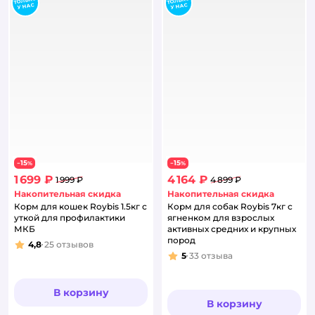
15
15
−
%
−
%
1 699 ₽
4 164 ₽
1 999 ₽
4 899 ₽
Накопительная скидка
Накопительная скидка
Корм для кошек Roybis 1.5кг с
Корм для собак Roybis 7кг с
уткой для профилактики
ягненком для взрослых
МКБ
активных средних и крупных
пород
4,8
25
отзывов
Рейтинг:
5
33
отзыва
Рейтинг:
В корзину
В корзину