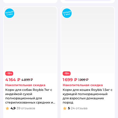
15
15
−
%
−
%
4 164 ₽
1 699 ₽
4 899 ₽
1 999 ₽
Накопительная скидка
Накопительная скидка
Корм для собак Roybis 7кг c
Корм для кошек Roybis 1.5кг с
индейкой сухой
курицей полнорационный
полнорационный для
для взрослых домашних
стерилизованных средних и
пород
крупных пород
4,9
39
отзывов
5
24
отзыва
Рейтинг:
Рейтинг: