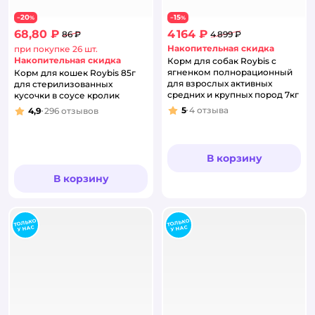
20
15
−
%
−
%
68,80 ₽
4 164 ₽
86 ₽
4 899 ₽
Накопительная скидка
при покупке 26 шт.
Накопительная скидка
Корм для собак Roybis с
ягненком полнорационный
Корм для кошек Roybis 85г
для взрослых активных
для стерилизованных
средних и крупных пород 7кг
кусочки в соусе кролик
5
4
отзыва
4,9
296
отзывов
Рейтинг:
Рейтинг:
В корзину
В корзину