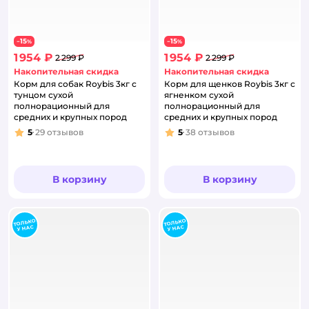
15
15
−
%
−
%
1 954 ₽
1 954 ₽
2 299 ₽
2 299 ₽
Накопительная скидка
Накопительная скидка
Корм для собак Roybis 3кг с
Корм для щенков Roybis 3кг с
тунцом сухой
ягненком сухой
полнорационный для
полнорационный для
средних и крупных пород
средних и крупных пород
5
29
отзывов
5
38
отзывов
Рейтинг:
Рейтинг:
В корзину
В корзину