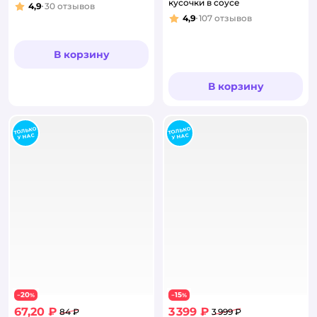
кусочки в соусе
4,9
30
отзывов
Рейтинг:
4,9
107
отзывов
Рейтинг:
В корзину
В корзину
20
15
−
%
−
%
67,20 ₽
3 399 ₽
84 ₽
3 999 ₽