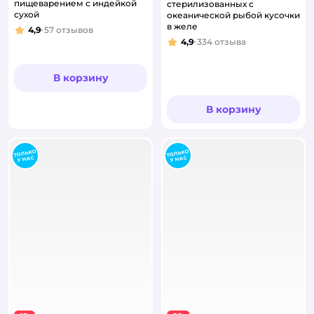
пищеварением с индейкой
стерилизованных с
сухой
океанической рыбой кусочки
в желе
4,9
57
отзывов
Рейтинг:
4,9
334
отзыва
Рейтинг:
В корзину
В корзину