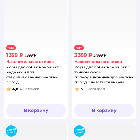
15
15
−
%
−
%
1 359 ₽
3 399 ₽
1 599 ₽
3 999 ₽
Накопительная скидка
Накопительная скидка
Корм для собак Roybis 2кг с
Корм для собак Roybis 5кг с
индейкой для
тунцом сухой
стерилизованных мелких
полнорационный для мелких
пород
пород с чувствительным
пищеварением
4,8
42
отзыва
5
15
отзывов
Рейтинг:
Рейтинг:
В корзину
В корзину