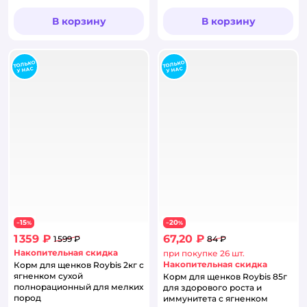
В корзину
В корзину
15
20
−
%
−
%
1 359 ₽
67,20 ₽
1 599 ₽
84 ₽
Накопительная скидка
при покупке 26 шт.
Накопительная скидка
Корм для щенков Roybis 2кг с
ягненком сухой
Корм для щенков Roybis 85г
полнорационный для мелких
для здорового роста и
пород
иммунитета с ягненком