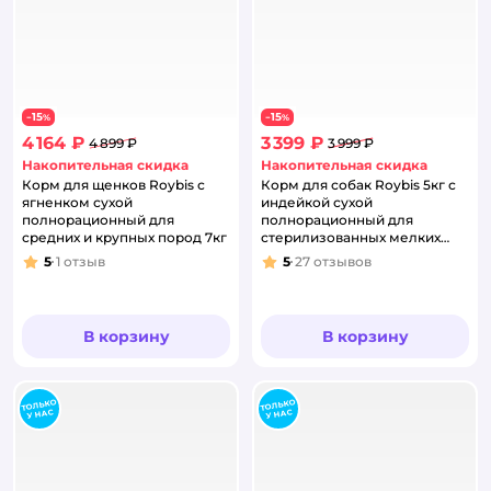
15
15
−
%
−
%
4 164 ₽
3 399 ₽
4 899 ₽
3 999 ₽
Накопительная скидка
Накопительная скидка
Корм для щенков Roybis с
Корм для собак Roybis 5кг с
ягненком сухой
индейкой сухой
полнорационный для
полнорационный для
средних и крупных пород 7кг
стерилизованных мелких
пород
5
1
отзыв
5
27
отзывов
Рейтинг:
Рейтинг:
В корзину
В корзину