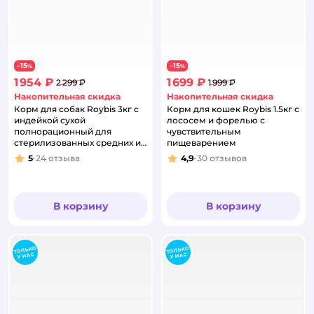
15
15
−
%
−
%
1 954 ₽
1 699 ₽
2 299 ₽
1 999 ₽
Накопительная скидка
Накопительная скидка
Корм для собак Roybis 3кг c
Корм для кошек Roybis 1.5кг с
индейкой сухой
лососем и форелью с
полнорационный для
чувствительным
стерилизованных средних и
пищеварением
крупных пород
5
24
отзыва
4,9
30
отзывов
Рейтинг:
Рейтинг:
В корзину
В корзину