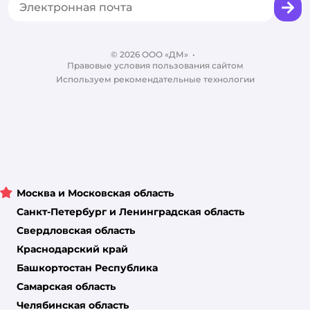
Корм для собак
Вакансии
Бренды
Обратная связь
Одежда для собак
Контакты
Отзывы
Карта сайта
Ветаптека
© 2026 ООО «ДМ»
Блог
•
Правовые условия пользования сайтом
Магазины сети
Используем рекомендательные технологии
Москва и Московская область
Санкт-Петербург и Ленинградская область
Свердловская область
Краснодарский край
Башкортостан Республика
Самарская область
Челябинская область