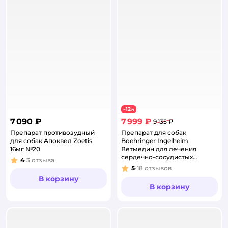
12
−
%
7 090 ₽
7 999 ₽
9 135 ₽
Препарат противозудный
Препарат для собак
для собак Апоквел Zoetis
Boehringer Ingelheim
16мг №20
Ветмедин для лечения
сердечно-сосудистых
4
3
отзыва
Рейтинг:
заболеваний S 5.0мг
5
18
отзывов
Рейтинг:
50таблеток
В корзину
В корзину