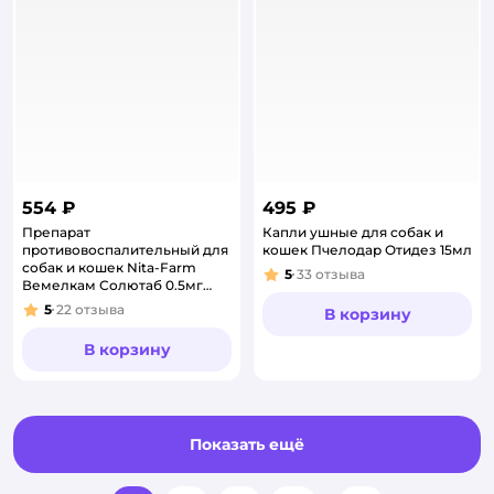
554 ₽
495 ₽
Препарат
Капли ушные для собак и
противовоспалительный для
кошек Пчелодар Отидез 15мл
собак и кошек Nita-Farm
5
33
отзыва
Рейтинг:
Вемелкам Солютаб 0.5мг
10таблеток
5
22
отзыва
В корзину
Рейтинг:
В корзину
Показать ещё