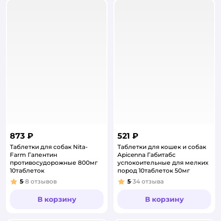
873 ₽
521 ₽
Таблетки для собак Nita-
Таблетки для кошек и собак
Farm Гапентин
Apicenna Габитабс
противосудорожные 800мг
успокоительные для мелких
10таблеток
пород 10таблеток 50мг
5
8
отзывов
5
34
отзыва
Рейтинг:
Рейтинг:
В корзину
В корзину