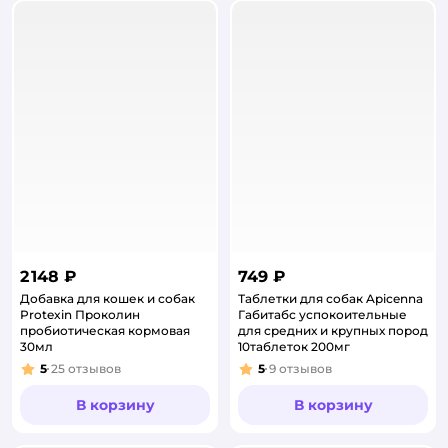
2 148 ₽
749 ₽
Добавка для кошек и собак
Таблетки для собак Apicenna
Protexin Проколин
Габитабс успокоительные
пробиотическая кормовая
для средних и крупных пород
30мл
10таблеток 200мг
5
25
отзывов
5
9
отзывов
Рейтинг:
Рейтинг:
В корзину
В корзину