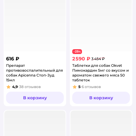
25
−
%
616 ₽
2 590 ₽
3 454 ₽
Препарат
Таблетки для собак Okvet
противовоспалительный для
Пимокардин 5мг со вкусом и
собак Apicenna Стоп-Зуд
ароматом свежего мяса 50
15мл
таблеток
4,9
38
отзывов
5
6
отзывов
Рейтинг:
Рейтинг:
В корзину
В корзину