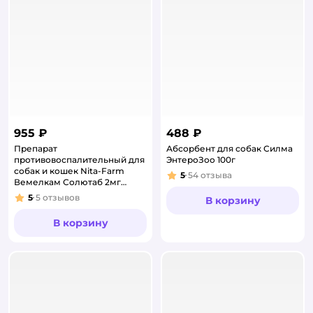
955 ₽
488 ₽
Препарат
Абсорбент для собак Силма
противовоспалительный для
ЭнтероЗоо 100г
собак и кошек Nita-Farm
5
54
отзыва
Рейтинг:
Вемелкам Солютаб 2мг
10таблеток
5
5
отзывов
В корзину
Рейтинг:
В корзину