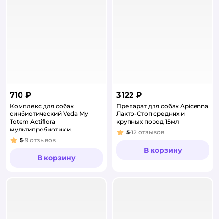
710 ₽
3 122 ₽
Комплекс для собак
Препарат для собак Apicenna
синбиотический Veda My
Лакто-Стоп средних и
Totem Actiflora
крупных пород 15мл
мультипробиотик и
5
12
отзывов
Рейтинг:
пребиотик 10г
5
9
отзывов
Рейтинг:
В корзину
В корзину