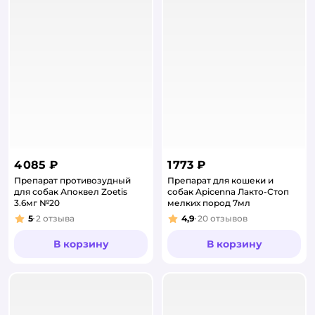
4 085 ₽
1 773 ₽
Препарат противозудный
Препарат для кошеки и
для собак Апоквел Zoetis
собак Apicenna Лакто-Стоп
3.6мг №20
мелких пород 7мл
5
2
отзыва
4,9
20
отзывов
Рейтинг:
Рейтинг:
В корзину
В корзину