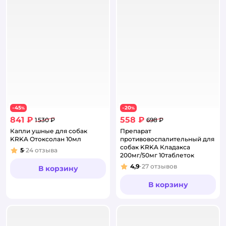
45
20
−
%
−
%
841 ₽
558 ₽
1 530 ₽
698 ₽
Капли ушные для собак
Препарат
KRKA Отоксолан 10мл
противовоспалительный для
собак KRKA Кладакса
5
24
отзыва
Рейтинг:
200мг/50мг 10таблеток
4,9
27
отзывов
В корзину
Рейтинг:
В корзину