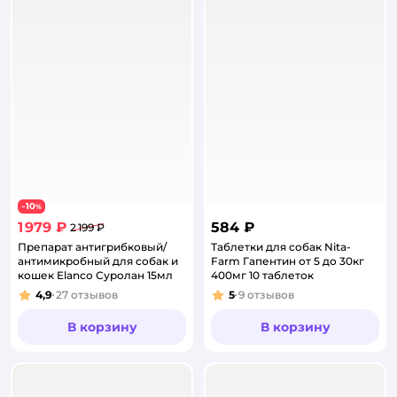
10
−
%
1 979 ₽
584 ₽
2 199 ₽
Препарат антигрибковый/
Таблетки для собак Nita-
антимикробный для собак и
Farm Гапентин от 5 до 30кг
кошек Elanco Суролан 15мл
400мг 10 таблеток
4,9
27
отзывов
5
9
отзывов
Рейтинг:
Рейтинг:
В корзину
В корзину