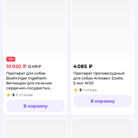
12
−
%
10 920 ₽
4 085 ₽
12 419 ₽
Препарат для собак
Препарат противозудный
Boehringer Ingelheim
для собак Апоквел Zoetis
Ветмедин для лечения
5.4мг №20
сердечно-сосудистых
5
1
отзыв
Рейтинг:
заболеваний 10.0мг
5
3
отзыва
Рейтинг:
50таблеток
В корзину
В корзину