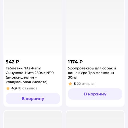
542 ₽
1 174 ₽
Таблетки Nita-Farm
Уропротектор для собак и
Синуксол-Нита 250мг №10
кошек УроПро АлексАнн
(амоксициллин +
30мл
клавулановая кислота)
5
22
отзыва
Рейтинг:
4,9
18
отзывов
Рейтинг:
В корзину
В корзину