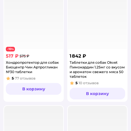
10
−
%
517 ₽
1 842 ₽
575 ₽
Хондропротектор для собак
Таблетки для собак Okvet
Биоцентр Чин Артрогликан
Пимокардин 1.25мг со вкусом
№30 таблетки
и ароматом свежего мяса 50
таблеток
5
77
отзывов
Рейтинг:
5
10
отзывов
Рейтинг:
В корзину
В корзину