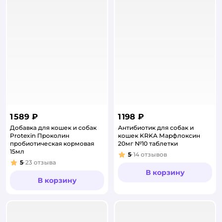
1 589 ₽
1 198 ₽
Добавка для кошек и собак
Антибиотик для собак и
Protexin Проколин
кошек KRKA Марфлоксин
пробиотическая кормовая
20мг №10 таблетки
15мл
5
14
отзывов
Рейтинг:
5
23
отзыва
Рейтинг:
В корзину
В корзину