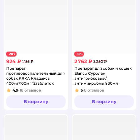
20
15
−
%
−
%
924 ₽
2 762 ₽
1 155 ₽
3 250 ₽
Препарат
Препарат для собак и кошек
противовоспалительный для
Elanco Суролан
собак KRKA Кладакса
антигрибковый/
400мг/100мг 12таблеток
антимикробный 30мл
4,9
18
отзывов
5
8
отзывов
Рейтинг:
Рейтинг:
В корзину
В корзину