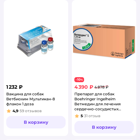
10
−
%
1 232 ₽
4 390 ₽
4 878 ₽
Вакцина для собак
Препарат для собак
Ветбиохим Мультикан-8
Boehringer Ingelheim
флакон 1 доза
Ветмедин для лечения
сердечно-сосудистых
4,9
59
отзывов
Рейтинг:
заболеваний 1.25мг
5
31
отзыв
Рейтинг:
50таблеток
В корзину
В корзину