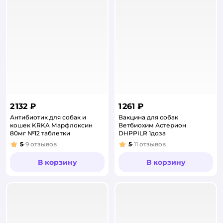
2 132 ₽
1 261 ₽
Антибиотик для собак и
Вакцина для собак
кошек KRKA Марфлоксин
Ветбиохим Астерион
80мг №12 таблетки
DHPPILR 1доза
5
9
отзывов
5
11
отзывов
Рейтинг:
Рейтинг:
В корзину
В корзину