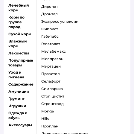
Лечебный
диронет
корм
дронтал
Корм по
экспресс успокоин
группе
пород
фиприст
Сухой корм
габитабс
Влажный
гепатовет
корм
мильбемакс
Лакомства
милпразон
Популярные
товары
миртацен
Уход и
празител
гигиена
селафорт
Содержание
симпарика
Амуниция
стоп цистит
Груминг
стронгхолд
Игрушки
monge
Одежда и
обувь
hills
Аксессуары
проплан
деревенские лакомства