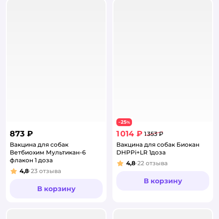
25
−
%
873 ₽
1 014 ₽
1 353 ₽
Вакцина для собак
Вакцина для собак Биокан
Ветбиохим Мультикан-6
DHPPi+LR 1доза
флакон 1 доза
4,8
22
отзыва
Рейтинг:
4,8
23
отзыва
Рейтинг:
В корзину
В корзину