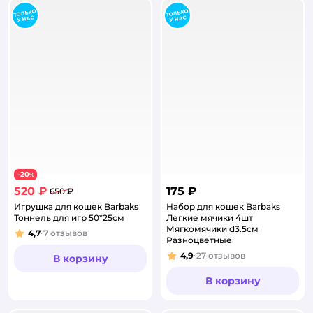
20
−
%
520 ₽
175 ₽
650 ₽
Игрушка для кошек Barbaks
Набор для кошек Barbaks
Тоннель для игр 50*25см
Легкие мячики 4шт
Мягкомячики d3.5см
4,7
7
отзывов
Рейтинг:
Разноцветные
4,9
27
отзывов
В корзину
Рейтинг:
В корзину