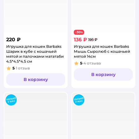
30
−
%
220 ₽
136 ₽
195 ₽
Игрушка для кошек Barbaks
Игрушка для кошек Barbaks
Шарик в кубе с кошачьей
Мышь Сыролюб с кошачьей
мятой и палочками мататаби
мятой 14см
4.5*4.5*4.5 см
5
4
отзыва
Рейтинг:
5
1
отзыв
Рейтинг:
В корзину
В корзину