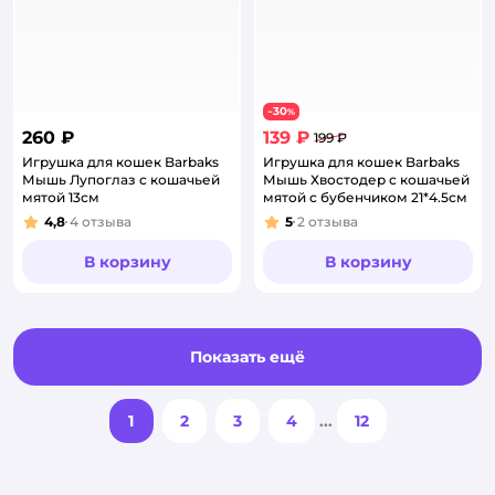
30
−
%
260 ₽
139 ₽
199 ₽
Игрушка для кошек Barbaks
Игрушка для кошек Barbaks
Мышь Лупоглаз с кошачьей
Мышь Хвостодер с кошачьей
мятой 13см
мятой с бубенчиком 21*4.5см
4,8
4
отзыва
5
2
отзыва
Рейтинг:
Рейтинг:
В корзину
В корзину
Показать ещё
1
2
3
4
...
12