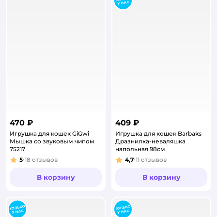
470 ₽
409 ₽
Игрушка для кошек GiGwi
Игрушка для кошек Barbaks
Мышка со звуковым чипом
Дразнилка-неваляшка
75217
напольная 98см
5
18
отзывов
4,7
11
отзывов
Рейтинг:
Рейтинг:
В корзину
В корзину