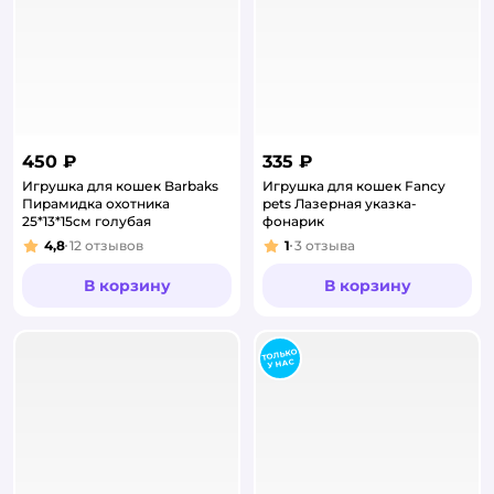
450 ₽
335 ₽
Игрушка для кошек Barbaks
Игрушка для кошек Fancy
Пирамидка охотника
pets Лазерная указка-
25*13*15см голубая
фонарик
4,8
12
отзывов
1
3
отзыва
Рейтинг:
Рейтинг:
В корзину
В корзину