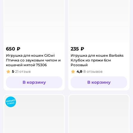
650 ₽
235 ₽
Игрушка для кошек GiGwi
Игрушка для кошек Barbaks
Птичка со звуковым чипом и
Клубок из пряжи 6см
кошачей мятой 75306
Розовый
5
21
отзыв
4,8
8
отзывов
Рейтинг:
Рейтинг:
В корзину
В корзину