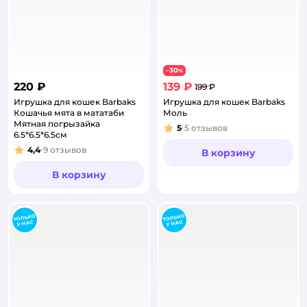
30
−
%
220 ₽
139 ₽
199 ₽
Игрушка для кошек Barbaks
Игрушка для кошек Barbaks
Кошачья мята в мататаби
Моль
Мятная погрызайка
5
5
отзывов
Рейтинг:
6.5*6.5*6.5см
4,4
9
отзывов
В корзину
Рейтинг:
В корзину