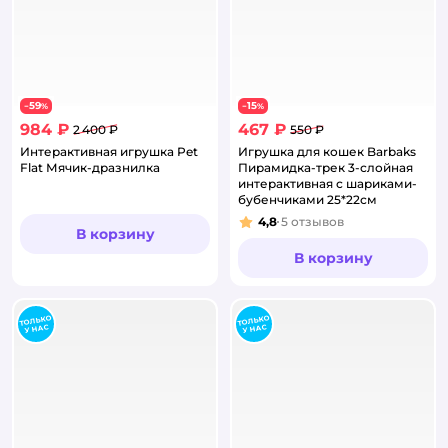
59
15
−
%
−
%
984 ₽
467 ₽
2 400 ₽
550 ₽
Интерактивная игрушка Pet
Игрушка для кошек Barbaks
Flat Мячик-дразнилка
Пирамидка-трек 3-слойная
интерактивная с шариками-
бубенчиками 25*22см
4,8
5
отзывов
Рейтинг:
В корзину
В корзину