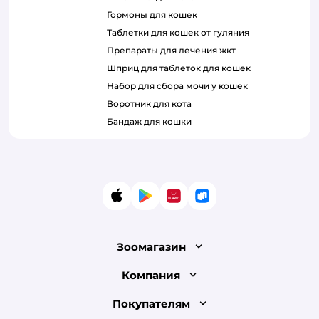
гормоны для кошек
таблетки для кошек от гуляния
препараты для лечения жкт
шприц для таблеток для кошек
набор для сбора мочи у кошек
воротник для кота
бандаж для кошки
App Store
Google Play
AppGallery
RuStore
Зоомагазин
Лицензия
Компания
Как сделать заказ
О компании
Покупателям
Доставка и оплата