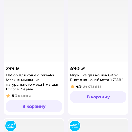
299 ₽
490 ₽
Набор для кошек Barbaks
Игрушка для кошек GiGwi
Мягкие мышки из
Енот с кошачей мятой 75384
натурального меха 5 мышат
4,9
34
отзыва
Рейтинг:
11*2.5см Серые
5
3
отзыва
В корзину
Рейтинг:
В корзину