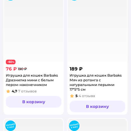
60
−
%
76 ₽
189 ₽
190 ₽
Игрушка для кошек Barbaks
Игрушка для кошек Barbaks
Дразнилка мини с белым
Мяч из ротанга с
пером-наконечником
натуральными перьями
17*5*5 см
4,7
7
отзывов
Рейтинг:
5
4
отзыва
Рейтинг:
В корзину
В корзину