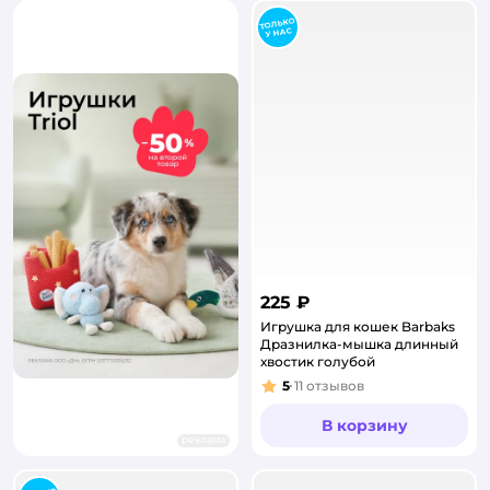
225 ₽
Игрушка для кошек Barbaks
Дразнилка-мышка длинный
хвостик голубой
5
11
отзывов
Рейтинг:
В корзину
реклама