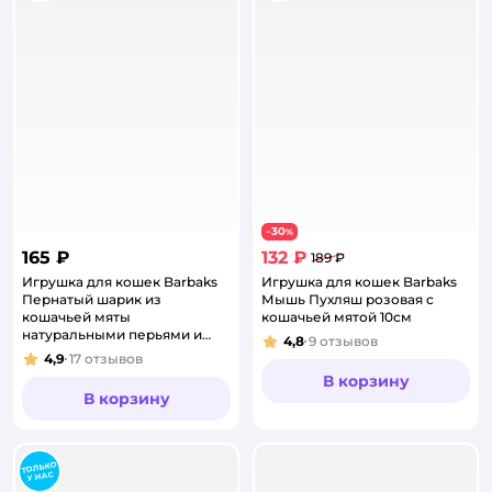
30
−
%
165 ₽
132 ₽
189 ₽
Игрушка для кошек Barbaks
Игрушка для кошек Barbaks
Пернатый шарик из
Мышь Пухляш розовая с
кошачьей мяты
кошачьей мятой 10см
натуральными перьями и
4,8
9
отзывов
Рейтинг:
палочками мататаби 9см
4,9
17
отзывов
Рейтинг:
В корзину
В корзину