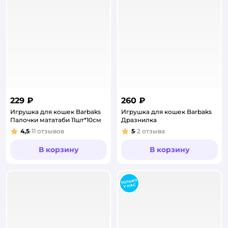
229 ₽
260 ₽
Игрушка для кошек Barbaks
Игрушка для кошек Barbaks
Палочки мататаби 11шт*10см
Дразнилка
4,5
11
отзывов
5
2
отзыва
Рейтинг:
Рейтинг:
В корзину
В корзину