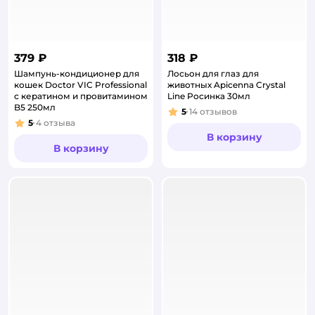
379 ₽
318 ₽
Шампунь-кондиционер для
Лосьон для глаз для
кошек Doctor VIC Professional
животных Apicenna Crystal
с кератином и провитамином
Line Росинка 30мл
B5 250мл
5
14
отзывов
Рейтинг:
5
4
отзыва
Рейтинг:
В корзину
В корзину