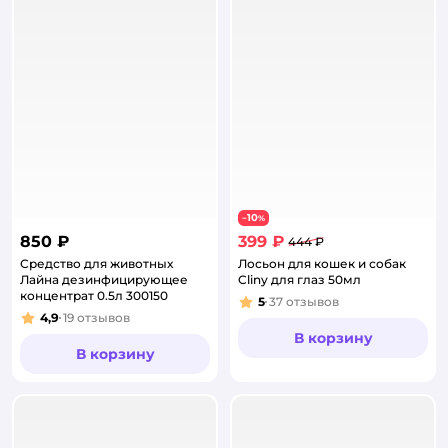
10
−
%
850 ₽
399 ₽
444 ₽
Средство для животных
Лосьон для кошек и собак
Лайна дезинфицирующее
Cliny для глаз 50мл
концентрат 0.5л 300150
5
37
отзывов
Рейтинг:
4,9
19
отзывов
Рейтинг:
В корзину
В корзину