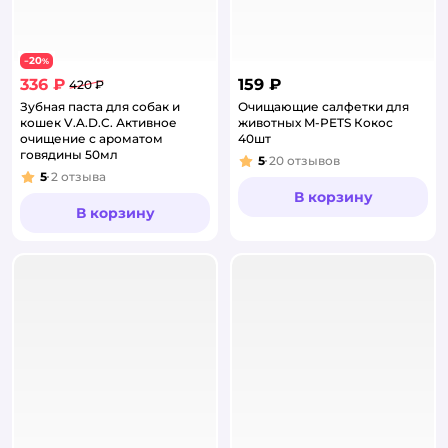
20
−
%
336 ₽
159 ₽
420 ₽
Зубная паста для собак и
Очищающие салфетки для
кошек V.A.D.C. Активное
животных M-PETS Кокос
очищение с ароматом
40шт
говядины 50мл
5
20
отзывов
Рейтинг:
5
2
отзыва
Рейтинг:
В корзину
В корзину