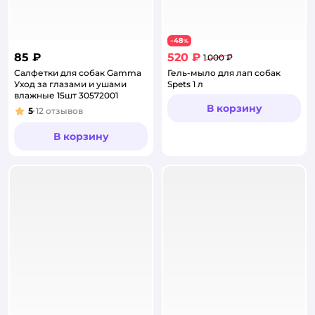
48
−
%
85 ₽
520 ₽
1 000 ₽
Салфетки для собак Gamma
Гель-мыло для лап собак
Уход за глазами и ушами
Spets 1 л
влажные 15шт 30572001
В корзину
5
12
отзывов
Рейтинг:
В корзину