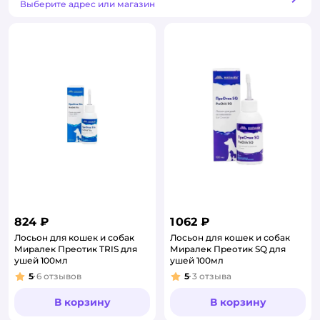
Способ получения
Выберите адрес или магазин
824 ₽
1 062 ₽
Лосьон для кошек и собак
Лосьон для кошек и собак
Миралек Преотик TRIS для
Миралек Преотик SQ для
ушей 100мл
ушей 100мл
5
6
отзывов
5
3
отзыва
Рейтинг:
Рейтинг:
В корзину
В корзину