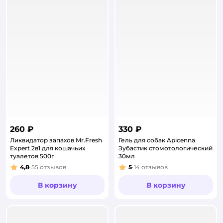
260 ₽
330 ₽
Ликвидатор запахов Mr.Fresh
Гель для собак Apicenna
Expert 2в1 для кошачьих
Зубастик стомотологический
туалетов 500г
30мл
4,8
55
отзывов
5
14
отзывов
Рейтинг:
Рейтинг:
В корзину
В корзину