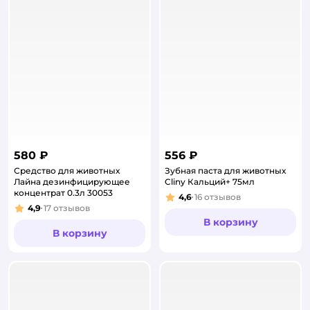
580 ₽
556 ₽
Средство для животных
Зубная паста для животных
Лайна дезинфицирующее
Cliny Кальций+ 75мл
концентрат 0.3л 30053
4,6
16
отзывов
Рейтинг:
4,9
17
отзывов
Рейтинг:
В корзину
В корзину