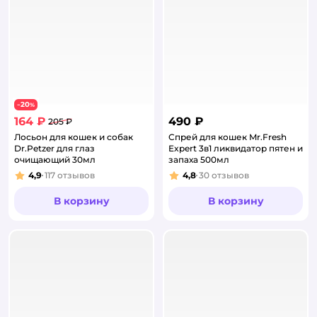
20
−
%
164 ₽
490 ₽
205 ₽
Лосьон для кошек и собак
Спрей для кошек Mr.Fresh
Dr.Petzer для глаз
Expert 3в1 ликвидатор пятен и
очищающий 30мл
запаха 500мл
4,9
117
отзывов
4,8
30
отзывов
Рейтинг:
Рейтинг:
В корзину
В корзину