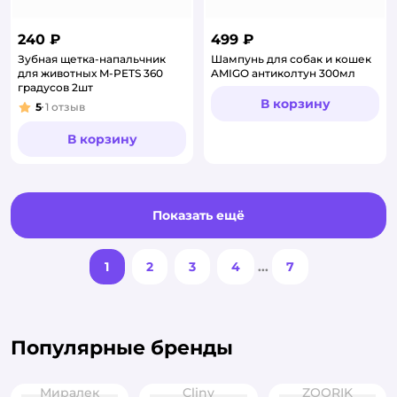
240 ₽
499 ₽
Зубная щетка-напальчник
Шампунь для собак и кошек
для животных M-PETS 360
AMIGO антиколтун 300мл
градусов 2шт
В корзину
5
1
отзыв
Рейтинг:
В корзину
Показать ещё
1
2
3
4
...
7
Популярные бренды
Миралек
Cliny
ZOORIK