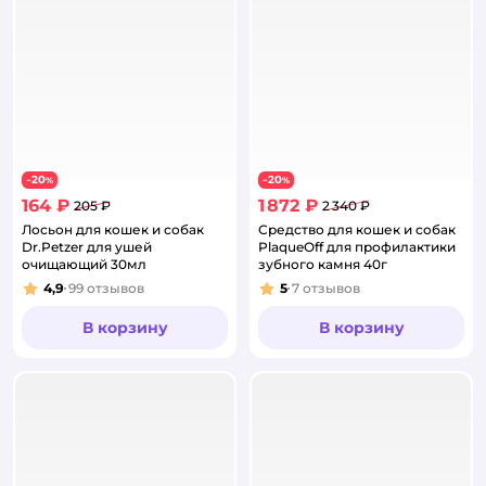
20
20
−
%
−
%
164 ₽
1 872 ₽
205 ₽
2 340 ₽
Лосьон для кошек и собак
Средство для кошек и собак
Dr.Petzer для ушей
PlaqueOff для профилактики
очищающий 30мл
зубного камня 40г
4,9
99
отзывов
5
7
отзывов
Рейтинг:
Рейтинг:
В корзину
В корзину