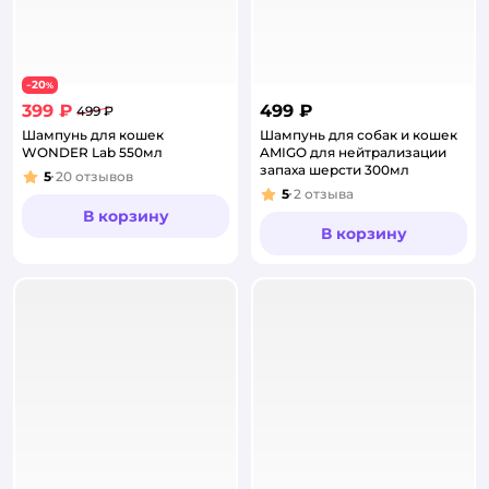
20
−
%
399 ₽
499 ₽
499 ₽
Шампунь для кошек
Шампунь для собак и кошек
WONDER Lab 550мл
AMIGO для нейтрализации
запаха шерсти 300мл
5
20
отзывов
Рейтинг:
5
2
отзыва
Рейтинг:
В корзину
В корзину