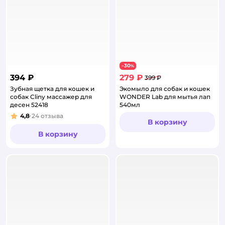
30
−
%
394 ₽
279 ₽
399 ₽
Зубная щетка для кошек и
Экомыло для собак и кошек
собак Cliny массажер для
WONDER Lab для мытья лап
десен 52418
540мл
4,8
24
отзыва
Рейтинг:
В корзину
В корзину