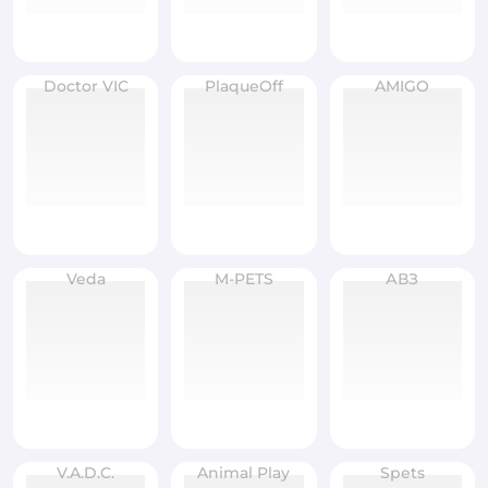
Doctor VIC
PlaqueOff
AMIGO
Veda
M-PETS
АВЗ
V.A.D.C.
Animal Play
Spets