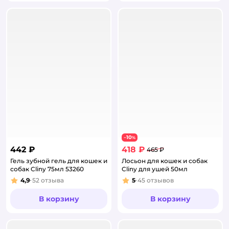
10
−
%
442 ₽
418 ₽
465 ₽
Гель зубной гель для кошек и
Лосьон для кошек и собак
собак Cliny 75мл 53260
Cliny для ушей 50мл
4,9
52
отзыва
5
45
отзывов
Рейтинг:
Рейтинг:
В корзину
В корзину