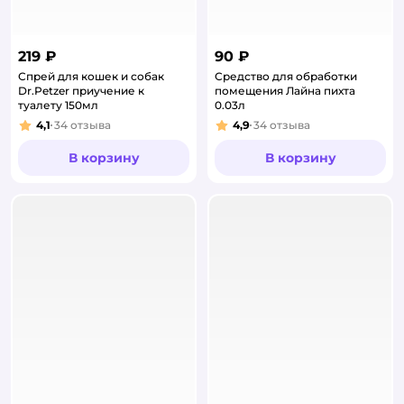
219 ₽
90 ₽
Спрей для кошек и собак
Средство для обработки
Dr.Petzer приучение к
помещения Лайна пихта
туалету 150мл
0.03л
4,1
34
отзыва
4,9
34
отзыва
Рейтинг:
Рейтинг:
В корзину
В корзину