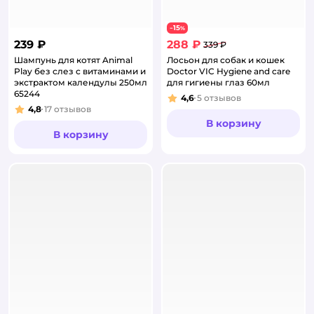
15
−
%
239 ₽
288 ₽
339 ₽
Шампунь для котят Animal
Лосьон для собак и кошек
Play без слез с витаминами и
Doctor VIC Hygiene and care
экстрактом календулы 250мл
для гигиены глаз 60мл
65244
4,6
5
отзывов
Рейтинг:
4,8
17
отзывов
Рейтинг:
В корзину
В корзину