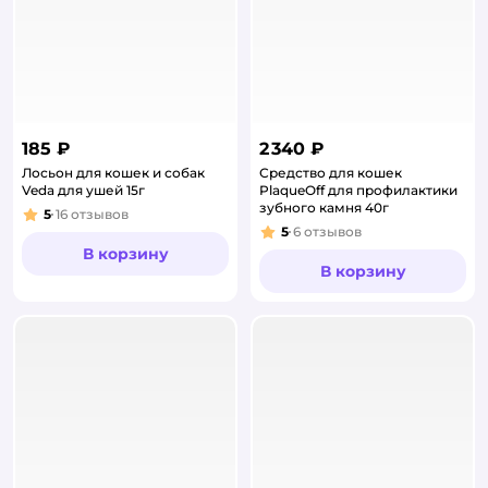
185 ₽
2 340 ₽
Лосьон для кошек и собак
Средство для кошек
Veda для ушей 15г
PlaqueOff для профилактики
зубного камня 40г
5
16
отзывов
Рейтинг:
5
6
отзывов
Рейтинг:
В корзину
В корзину