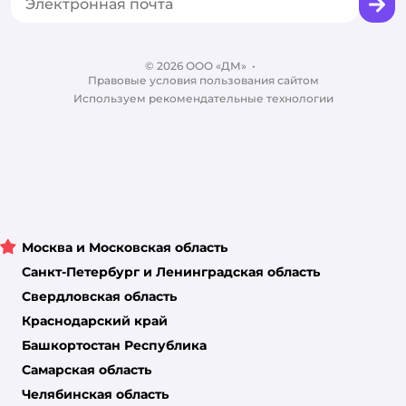
Корм для собак
Вакансии
Бренды
Обратная связь
Одежда для собак
Контакты
Отзывы
Карта сайта
Ветаптека
© 2026 ООО «ДМ»
Блог
•
Правовые условия пользования сайтом
Магазины сети
Используем рекомендательные технологии
Москва и Московская область
Санкт-Петербург и Ленинградская область
Свердловская область
Краснодарский край
Башкортостан Республика
Самарская область
Челябинская область