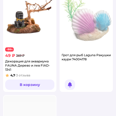
86
−
%
49 ₽
Грот для рыб Laguna Ракушки
369 ₽
каури 74004178
Декорация для аквариума
FAUNA Дерево и лев FIAD-
1341
4,7
3
отзыва
Рейтинг:
В корзину
Уведомить о появлении