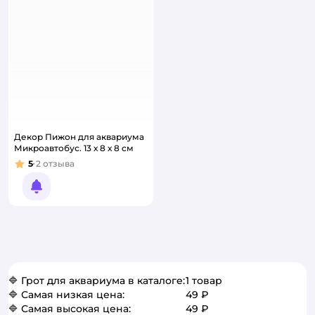
Декор Пижон для аквариума
Микроавтобус. 13 х 8 х 8 см
5
2
отзыва
Рейтинг:
Уведомить о появлении
🔷 Грот для аквариума в каталоге:
1 товар
🔷 Самая низкая цена:
49 ₽
🔷 Самая высокая цена:
49 ₽