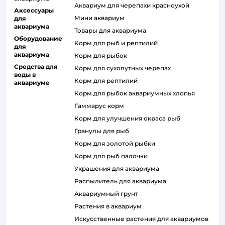
аквариум для черепахи красноухой
Аксессуары
мини аквариум
для
аквариума
товары для аквариума
Оборудование
Корм для рыб и рептилий
для
аквариума
корм для рыбок
Средства для
корм для сухопутных черепах
воды в
корм для рептилий
аквариуме
корм для рыбок аквариумных хлопья
гаммарус корм
корм для улучшения окраса рыб
гранулы для рыб
корм для золотой рыбки
корм для рыб палочки
украшения для аквариума
распылитель для аквариума
аквариумный грунт
растения в аквариум
искусственные растения для аквариумов