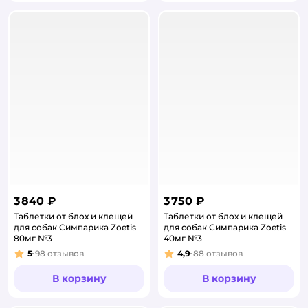
3 840 ₽
3 750 ₽
Таблетки от блох и клещей
Таблетки от блох и клещей
для собак Симпарика Zoetis
для собак Симпарика Zoetis
80мг №3
40мг №3
5
98
отзывов
4,9
88
отзывов
Рейтинг:
Рейтинг:
В корзину
В корзину