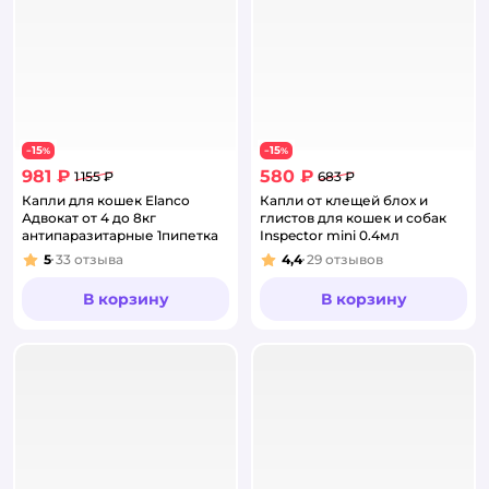
15
15
−
%
−
%
981 ₽
580 ₽
1 155 ₽
683 ₽
Капли для кошек Elanco
Капли от клещей блох и
Адвокат от 4 до 8кг
глистов для кошек и собак
антипаразитарные 1пипетка
Inspector mini 0.4мл
5
33
отзыва
4,4
29
отзывов
Рейтинг:
Рейтинг:
В корзину
В корзину