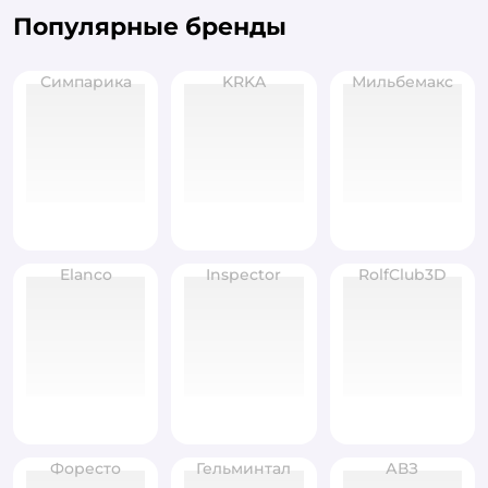
Популярные бренды
Симпарика
KRKA
Мильбемакс
Elanco
Inspector
RolfClub3D
Форесто
Гельминтал
АВЗ