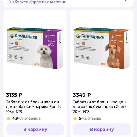
Способ получения
Выберите адрес или магазин
3 135 ₽
3 340 ₽
Таблетки от блох и клещей
Таблетки от блох и клещей
для собак Симпарика Zoetis
для собак Симпарика Zoetis
10мг №3
20мг №3
4,9
67
отзывов
5
72
отзыва
Рейтинг:
Рейтинг:
В корзину
В корзину