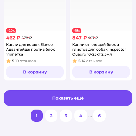
20
15
−
%
−
%
462 ₽
847 ₽
578 ₽
997 ₽
Капли для кошек Elanco
Капли от клещей блох и
Адвантейдж против блох
глистов для собак Inspector
1пипетка
Quadro 10-25кг 2.5мл
5
19
отзывов
5
14
отзывов
Рейтинг:
Рейтинг:
В корзину
В корзину
Показать ещё
1
2
3
4
...
6