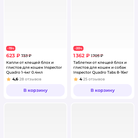
15
20
−
%
−
%
623 ₽
1 362 ₽
733 ₽
1 705 ₽
Капли от клещей блох и
Таблетки от клещей блох и
глистов для кошек Inspector
глистов для кошек и собак
Quadro 1-4кг 0.4мл
Inspector Quadro Tabs 8-16кг
4,6
28
отзывов
4
25
отзывов
Рейтинг:
Рейтинг:
В корзину
В корзину