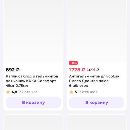
15
−
%
892 ₽
1 778 ₽
2 092 ₽
Капли от блох и гельминтов
Антигельминтик для собак
для кошек KRKA Селафорт
Elanco Дронтал плюс
45мг 0.75мл
6таблеток
4,8
132
отзыва
5
13
отзывов
Рейтинг:
Рейтинг:
В корзину
В корзину