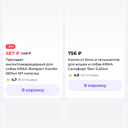
40
−
%
687 ₽
756 ₽
1 146 ₽
Препарат
Капли от блох и гельминтов
инсектоакарицидный для
для кошек и собак KRKA
собак KRKA Фиприст Комбо
Селафорт 15мг 0.25мл
067мл №1 пипетка
4,9
42
отзыва
Рейтинг:
4,7
18
отзывов
Рейтинг:
В корзину
В корзину