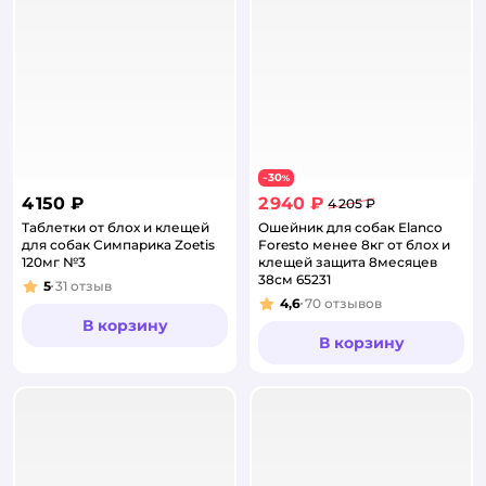
30
−
%
4 150 ₽
2 940 ₽
4 205 ₽
Таблетки от блох и клещей
Ошейник для собак Elanco
для собак Симпарика Zoetis
Foresto менее 8кг от блох и
120мг №3
клещей защита 8месяцев
38см 65231
5
31
отзыв
Рейтинг:
4,6
70
отзывов
Рейтинг:
В корзину
В корзину