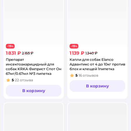
15
15
−
%
−
%
1 831 ₽
1 139 ₽
2 155 ₽
1 340 ₽
Препарат
Капли для собак Elanco
инсектоакарицидный для
Адвантикс от 4 до 10кг против
собак KRKA Фиприст Спот Он
блох и клещей 1пипетка
67мг/0.67мл №3 пипетка
5
16
отзывов
Рейтинг:
5
22
отзыва
Рейтинг:
В корзину
В корзину