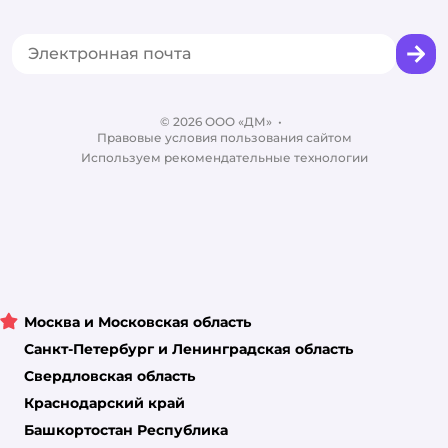
Акции
Сертификат АКИТ
Товары для собак
Горячая линия безопасности
Промокоды
Сертификаты
Корм для собак
Вакансии
Бренды
Обратная связь
Одежда для собак
Контакты
Отзывы
Карта сайта
Ветаптека
© 2026 ООО «ДМ»
Блог
•
Правовые условия пользования сайтом
Магазины сети
Используем рекомендательные технологии
Москва и Московская область
Санкт-Петербург и Ленинградская область
Свердловская область
Краснодарский край
Башкортостан Республика