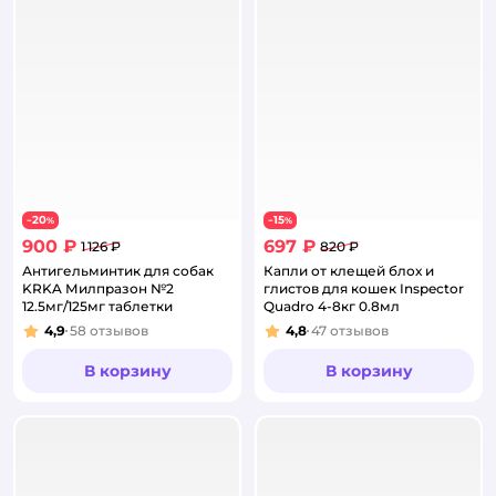
20
15
−
%
−
%
900 ₽
697 ₽
1 126 ₽
820 ₽
Антигельминтик для собак
Капли от клещей блох и
KRKA Милпразон №2
глистов для кошек Inspector
12.5мг/125мг таблетки
Quadro 4-8кг 0.8мл
4,9
58
отзывов
4,8
47
отзывов
Рейтинг:
Рейтинг:
В корзину
В корзину