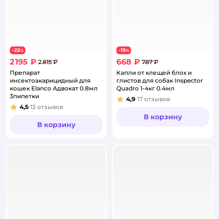
22
15
−
%
−
%
2 195 ₽
668 ₽
2 815 ₽
787 ₽
Препарат
Капли от клещей блох и
инсектоакарицидный для
глистов для собак Inspector
кошек Elanco Адвокат 0.8мл
Quadro 1-4кг 0.4мл
3пипетки
4,9
17
отзывов
Рейтинг:
4,5
13
отзывов
Рейтинг:
В корзину
В корзину