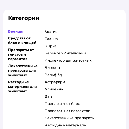
Категории
Бренды
Зоэтис
Средства от
Еланко
блох и клещей
Кырка
Препараты от
Берингер Ингельхайм
глистов и
паразитов
Инспектор для животных
Лекарственные
Биовета
препараты для
Рольф 3д
животных
Расходные
Астрафарм
материалы для
Апиценна
животных
Bars
Препараты от блох
Препараты от паразитов
Лекарственные препараты
Расходные материалы