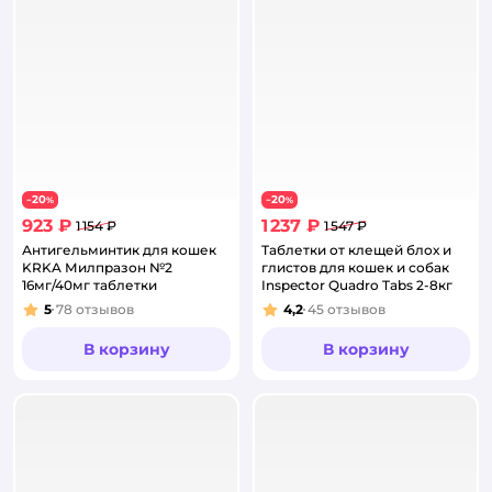
20
20
−
%
−
%
923 ₽
1 237 ₽
1 154 ₽
1 547 ₽
Антигельминтик для кошек
Таблетки от клещей блох и
KRKA Милпразон №2
глистов для кошек и собак
16мг/40мг таблетки
Inspector Quadro Tabs 2-8кг
5
78
отзывов
4,2
45
отзывов
Рейтинг:
Рейтинг:
В корзину
В корзину