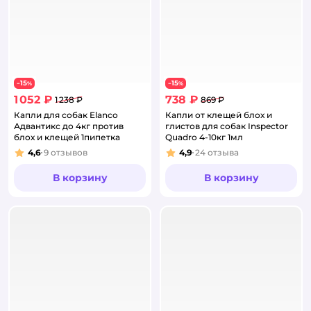
15
15
−
%
−
%
1 052 ₽
738 ₽
1 238 ₽
869 ₽
Капли для собак Elanco
Капли от клещей блох и
Адвантикс до 4кг против
глистов для собак Inspector
блох и клещей 1пипетка
Quadro 4-10кг 1мл
4,6
9
отзывов
4,9
24
отзыва
Рейтинг:
Рейтинг:
В корзину
В корзину