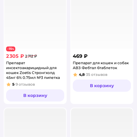
15
−
%
2 305 ₽
469 ₽
2 712 ₽
Препарат
Препарат для кошек и собак
инсектоакарицидный для
АВЗ Фебтал 6таблеток
кошек Zoetis Стронгхолд
4,8
35
отзывов
Рейтинг:
45мг 6% 0.75мл №3 пипетка
5
9
отзывов
В корзину
Рейтинг:
В корзину