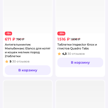
15
20
−
%
−
%
671 ₽
1 516 ₽
790 ₽
1 896 ₽
Антигельминтик
Таблетки Inspector блох и
Мильбемакс Elanco для котят
глистов Quadro Tabs
и кошек мелких пород
4,3
30
отзывов
Рейтинг:
2таблетки
5
30
отзывов
В корзину
Рейтинг:
В корзину