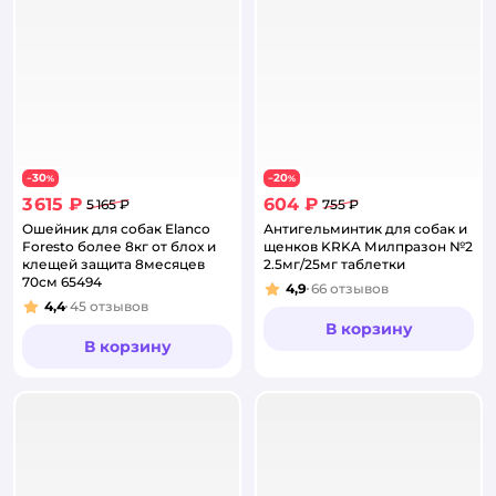
30
20
−
%
−
%
3 615 ₽
604 ₽
5 165 ₽
755 ₽
Ошейник для собак Elanco
Антигельминтик для собак и
Foresto более 8кг от блох и
щенков KRKA Милпразон №2
клещей защита 8месяцев
2.5мг/25мг таблетки
70см 65494
4,9
66
отзывов
Рейтинг:
4,4
45
отзывов
Рейтинг:
В корзину
В корзину