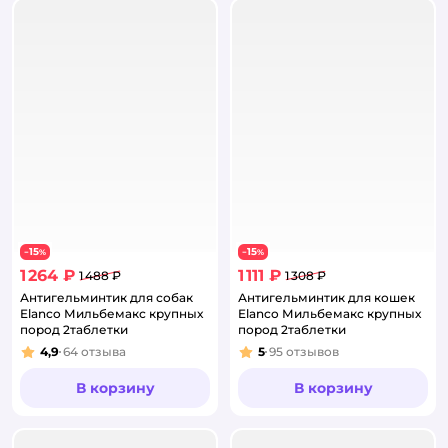
15
15
−
%
−
%
1 264 ₽
1 111 ₽
1 488 ₽
1 308 ₽
Антигельминтик для собак
Антигельминтик для кошек
Elanco Мильбемакс крупных
Elanco Мильбемакс крупных
пород 2таблетки
пород 2таблетки
4,9
64
отзыва
5
95
отзывов
Рейтинг:
Рейтинг:
В корзину
В корзину