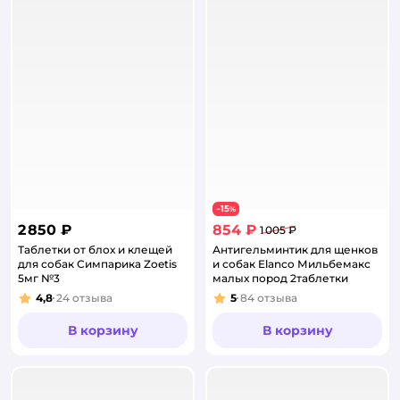
15
−
%
2 850 ₽
854 ₽
1 005 ₽
Таблетки от блох и клещей
Антигельминтик для щенков
для собак Симпарика Zoetis
и собак Elanco Мильбемакс
5мг №3
малых пород 2таблетки
4,8
24
отзыва
5
84
отзыва
Рейтинг:
Рейтинг:
В корзину
В корзину