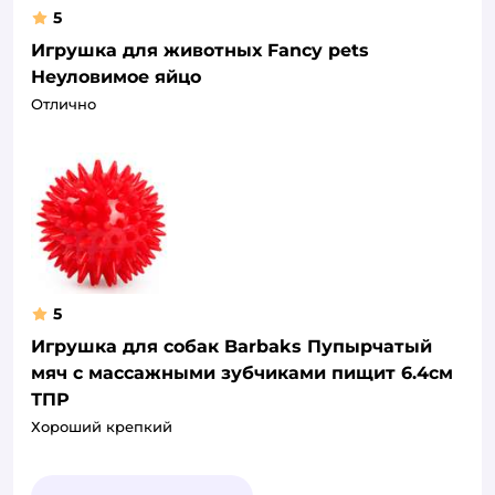
5
Игрушка для животных Fancy pets
Неуловимое яйцо
Отлично
5
Игрушка для собак Barbaks Пупырчатый
мяч с массажными зубчиками пищит 6.4см
ТПР
Хороший крепкий