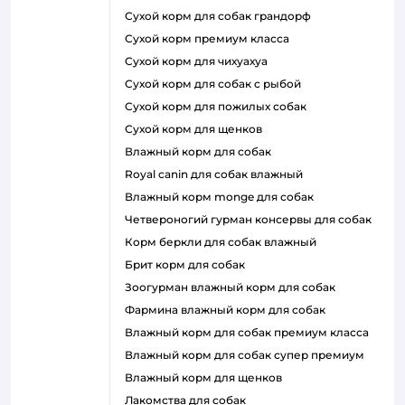
сухой корм для собак грандорф
сухой корм премиум класса
сухой корм для чихуахуа
сухой корм для собак с рыбой
сухой корм для пожилых собак
сухой корм для щенков
влажный корм для собак
royal canin для собак влажный
влажный корм monge для собак
четвероногий гурман консервы для собак
корм беркли для собак влажный
брит корм для собак
зоогурман влажный корм для собак
фармина влажный корм для собак
влажный корм для собак премиум класса
влажный корм для собак супер премиум
влажный корм для щенков
лакомства для собак