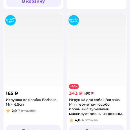
В корзину
30
−
%
165 ₽
343 ₽
490 ₽
Игрушка для собак Barbaks
Игрушка для собак Barbaks
Мяч 6.5см
Мяч геометрия особо
прочный с зубчиками
2,9
7
отзывов
Рейтинг:
массирует десны из резины
10см
4,8
4
отзыва
Рейтинг: