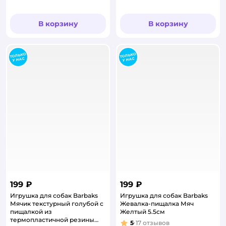
В корзину
В корзину
199 ₽
199 ₽
Игрушка для собак Barbaks
Игрушка для собак Barbaks
Мячик текстурный голубой с
Жевалка-пищалка Мяч
пищалкой из
Желтый 5.5см
термопластичной резины
5
17
отзывов