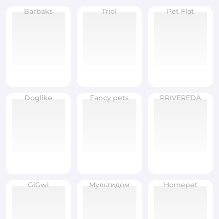
Barbaks
Triol
Pet Flat
Doglike
Fancy pets
PRIVEREDA
GiGwi
Мультидом
Homepet