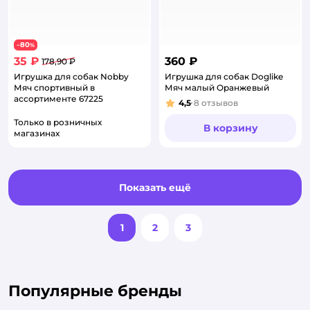
80
−
%
35 ₽
360 ₽
178,90 ₽
Игрушка для собак Nobby
Игрушка для собак Doglike
Мяч спортивный в
Мяч малый Оранжевый
ассортименте 67225
4,5
8
отзывов
Рейтинг:
Только в розничных
В корзину
магазинах
Показать ещё
1
2
3
Популярные бренды