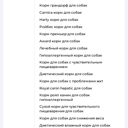
корм грандорф для собак
carnica корм для собак
harty корм для собак
ройбис корм для собак
корм премьер для собак
award корм для собак
лечебный корм для собак
гипоаллергенный корм для собак
корм для собак с чувствительным
пищеварением
диетический корм для собак
корм для собак с проблемами жкт
royal canin hepatic для собак
корм роял канин для собак
гипоаллергенный
сухой корм для чувствительного
пищеварения для собак
корм для собак для снижения веса
диетический влажный корм для собак