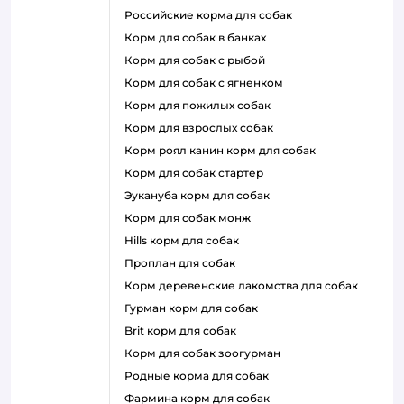
российские корма для собак
корм для собак в банках
корм для собак с рыбой
корм для собак с ягненком
корм для пожилых собак
корм для взрослых собак
корм роял канин корм для собак
корм для собак стартер
эукануба корм для собак
корм для собак монж
hills корм для собак
проплан для собак
корм деревенские лакомства для собак
гурман корм для собак
brit корм для собак
корм для собак зоогурман
родные корма для собак
фармина корм для собак