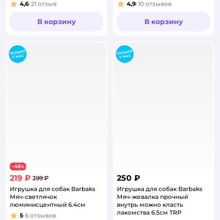
4,6
21
отзыв
4,9
10
отзывов
Рейтинг:
Рейтинг:
В корзину
В корзину
45
−
%
219 ₽
250 ₽
399 ₽
Игрушка для собак Barbaks
Игрушка для собак Barbaks
Мяч-светлячок
Мяч-жевалка прочный
люминисцентный 6.4см
внутрь можно класть
лакомства 6.5см TRP
5
6
отзывов
Рейтинг: