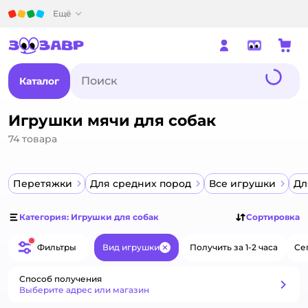
Детский мир
Ещё
Каталог
Игрушки мячи для собак
74
товара
Перетяжки
Для средних пород
Все игрушки
Дл
Категория: Игрушки для собак
Сортировка
Фильтры
Вид игрушки
Получить за 1-2 часа
Се
Закрыть
Способ получения
Способ получения
Выберите адрес или магазин