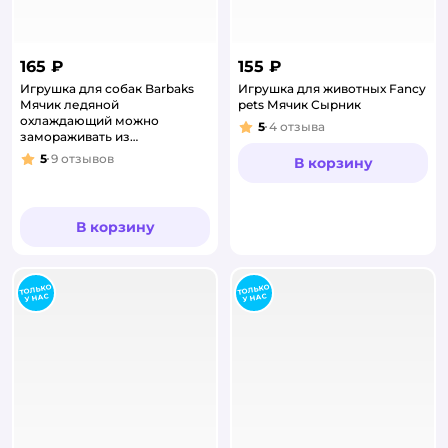
165 ₽
155 ₽
Игрушка для собак Barbaks
Игрушка для животных Fancy
Мячик ледяной
pets Мячик Сырник
охлаждающий можно
5
4
отзыва
Рейтинг:
замораживать из
термопластичной резины
5
9
отзывов
В корзину
Рейтинг:
6.5см
В корзину