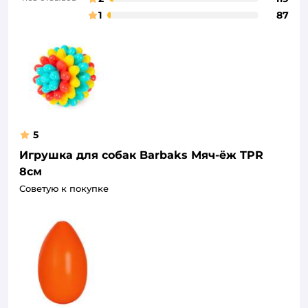
1
87
5
Игрушка для собак Barbaks Мяч-ёж TPR
8см
Советую к покупке