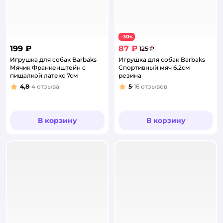
30
−
%
199 ₽
87 ₽
125 ₽
Игрушка для собак Barbaks
Игрушка для собак Barbaks
Мячик Франкенштейн с
Спортивный мяч 6.2см
пищалкой латекс 7см
резина
4,8
4
отзыва
5
16
отзывов
Рейтинг:
Рейтинг:
В корзину
В корзину