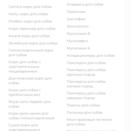
кладакса для собак
carnica корм для собак
проколин
harty корм для собак
цистофан
ройбис корм для собак
зоосмектус
корм премьер для собак
мультикан 8
award корм для собак
мультифел
лечебный корм для собак
мультикан 6
гипоаллергенный корм
для собак
кондиционеры для собак
корм для собак с
памперсы для собак
чувствительным
памперсы для собак
пищеварением
крупных пород
диетический корм для
памперсы для собак
собак
мелких пород
корм для собак с
памперсы для собак
проблемами жкт
средних пород
royal canin hepatic для
пакеты для собак
собак
пеленки для собак
корм роял канин для
собак гипоаллергенный
многоразовые пеленки
для собак
сухой корм для
чувствительного