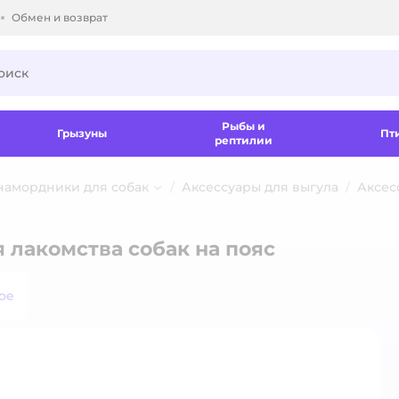
Обмен и возврат
ки.
Рыбы и
Грызуны
Пт
рептилии
 намордники для собак
Аксессуары для выгула
Аксес
 лакомства собак на пояс
ое