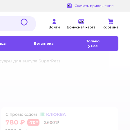
Скачать приложение
Войти
Бонусная карта
Корзина
Только
ицы
Ветаптека
у нас
суары для выгула SuperPets
С промокодом
КЛЮКВА
780 ₽
70
2 600 ₽
−
%