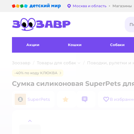
Детский мир
Москва и область
Магазины
Выбор адреса достав
Акции
Кошки
Собаки
Зоозавр
Товары для собак
Поводки, рулетки и
-40% по коду КЛЮКВА
Сумка силиконовая SuperPets для
SuperPets
В избранн
назад