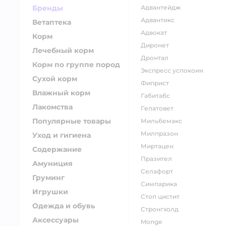
Бренды
адвантейдж
адвантикс
Ветаптека
адвокат
Корм
диронет
Лечебный корм
дронтал
Корм по группе пород
экспресс успокоин
Сухой корм
фиприст
Влажный корм
габитабс
Лакомства
гепатовет
Популярные товары
мильбемакс
милпразон
Уход и гигиена
миртацен
Содержание
празител
Амуниция
селафорт
Груминг
симпарика
Игрушки
стоп цистит
Одежда и обувь
стронгхолд
Аксессуары
monge