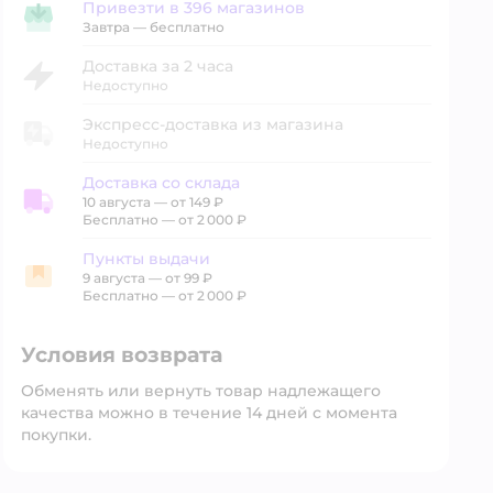
Привезти в 396 магазинов
Привезти в магазин
Завтра
—
бесплатно
Доставка за 2 часа
Недоступно
Экспресс-доставка из магазина
Недоступно
Доставка со склада
10 августа
—
от 149 ₽
Доставка со склада
Бесплатно — от 2 000 ₽
Пункты выдачи
9 августа
—
от 99 ₽
Пункты выдачи
Бесплатно — от 2 000 ₽
Условия возврата
Обменять или вернуть товар надлежащего
качества можно в течение 14 дней с момента
покупки.