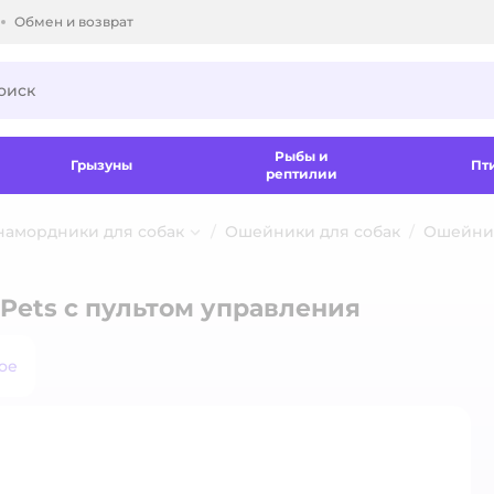
Обмен и возврат
ки.
Рыбы и
Грызуны
Пт
рептилии
 намордники для собак
Ошейники для собак
Ошейник
Pets с пультом управления
ое