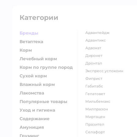
Категории
Бренды
адвантейдж
адвантикс
Ветаптека
адвокат
Корм
диронет
Лечебный корм
дронтал
Корм по группе пород
экспресс успокоин
Сухой корм
фиприст
Влажный корм
габитабс
Лакомства
гепатовет
Популярные товары
мильбемакс
милпразон
Уход и гигиена
миртацен
Содержание
празител
Амуниция
селафорт
Груминг