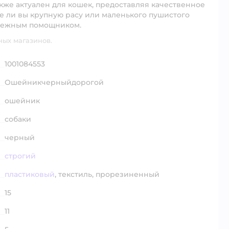
кже актуален для кошек, предоставляя качественное
те ли вы крупную расу или маленького пушистого
адежным помощником.
ных магазинов.
1001084553
Ошейникчерныйдорогой
ошейник
собаки
черный
строгий
пластиковый
,
текстиль,
прорезиненный
15
11