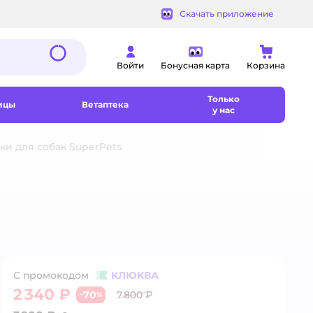
Скачать приложение
Войти
Бонусная карта
Корзина
Только
ицы
Ветаптека
у нас
и для собак SuperPets
С промокодом
КЛЮКВА
2 340 ₽
70
7 800 ₽
−
%