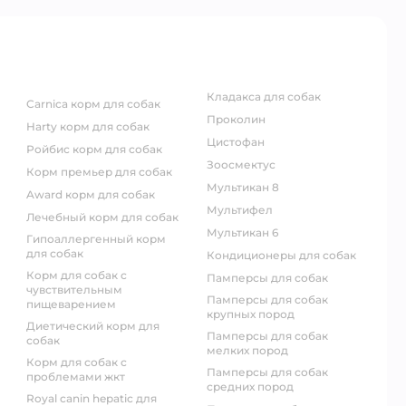
кладакса для собак
carnica корм для собак
проколин
harty корм для собак
цистофан
ройбис корм для собак
зоосмектус
корм премьер для собак
мультикан 8
award корм для собак
мультифел
лечебный корм для собак
мультикан 6
гипоаллергенный корм
для собак
кондиционеры для собак
корм для собак с
памперсы для собак
чувствительным
памперсы для собак
пищеварением
крупных пород
диетический корм для
памперсы для собак
собак
мелких пород
корм для собак с
памперсы для собак
проблемами жкт
средних пород
royal canin hepatic для