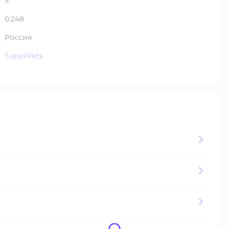
5
0.248
Россия
SuperPets