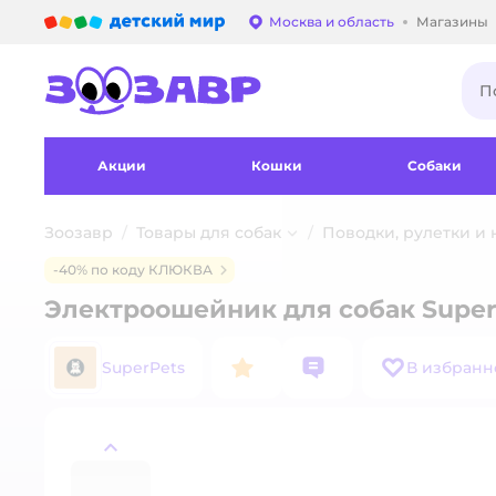
Детский мир
Москва и область
Магазины
Выбор адреса достав
Акции
Кошки
Собаки
Зоозавр
Товары для собак
Поводки, рулетки и
-40% по коду КЛЮКВА
Электроошейник для собак Super
SuperPets
В избранн
назад