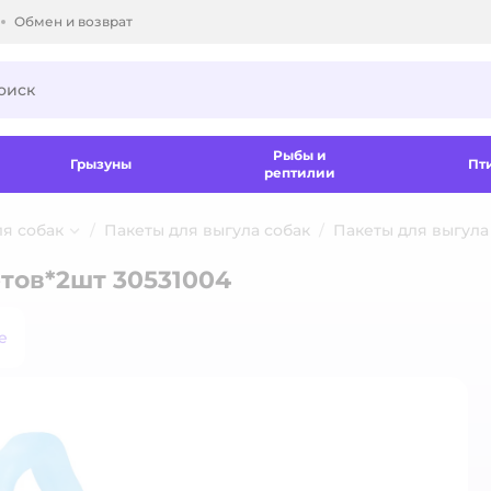
Обмен и возврат
ки.
Рыбы и
Грызуны
Пт
рептилии
ля собак
Пакеты для выгула собак
Пакеты для выгула 
етов*2шт 30531004
е