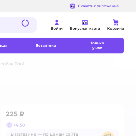
Скачать приложение
Войти
Бонусная карта
Корзина
Только
ицы
Ветаптека
у нас
собак Triol
225 ₽
+
4,50
В магазине — по ценам сайта