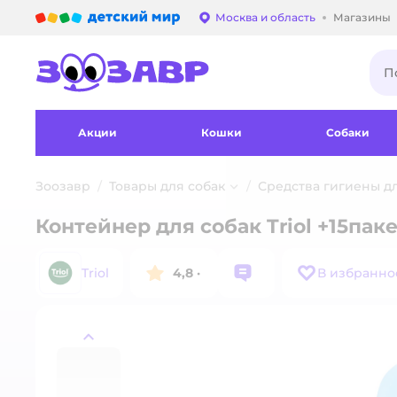
Детский мир
Москва и область
Магазины
Выбор адреса достав
Акции
Кошки
Собаки
Зоозавр
Товары для собак
Средства гигиены д
Контейнер для собак Triol +15пак
Triol
4,8
·
В избранно
назад