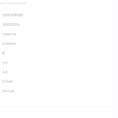
ных магазинов.
1000108189
30531004
пакеты
собаки
8
4.5
4.5
0.049
Китай