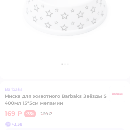
Barbaks
Миска для животного Barbaks Звёзды S
B
400мл 15*5см меламин
169 ₽
35
260 ₽
−
%
+
3,38