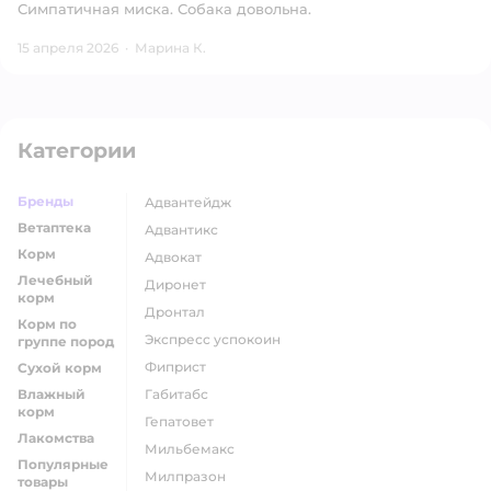
Симпатичная миска. Собака довольна.
15 апреля 2026
·
Марина К.
Категории
Бренды
адвантейдж
Ветаптека
адвантикс
Корм
адвокат
Лечебный
диронет
корм
дронтал
Корм по
экспресс успокоин
группе пород
фиприст
Сухой корм
Влажный
габитабс
корм
гепатовет
Лакомства
мильбемакс
Популярные
милпразон
товары