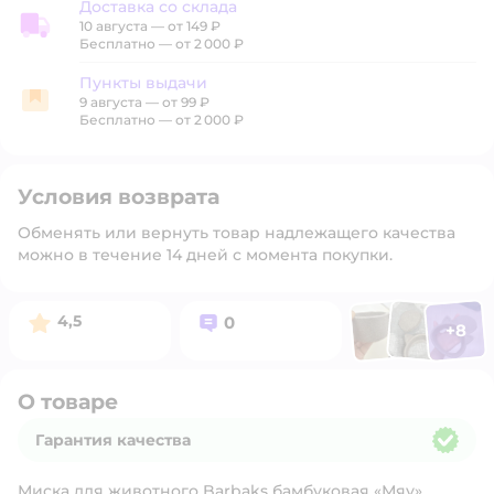
Доставка со склада
10 августа
—
от 149 ₽
Доставка со склада
Бесплатно — от 2 000 ₽
Пункты выдачи
9 августа
—
от 99 ₽
Пункты выдачи
Бесплатно — от 2 000 ₽
Условия возврата
Обменять или вернуть товар надлежащего качества
можно в течение 14 дней с момента покупки.
Фото п
Фото пользоват
Фото польз
Рейтинг:
Вопросов:
4,5
0
+
8
Открыть 
О товаре
Гарантия качества
Гарантия качества
Миска для животного Barbaks бамбуковая «Мяу»