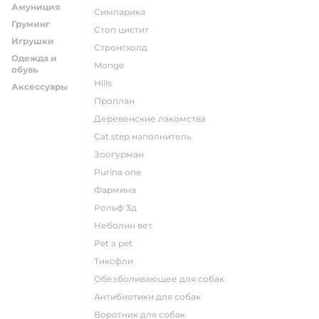
Амуниция
симпарика
Груминг
стоп цистит
Игрушки
стронгхолд
Одежда и
monge
обувь
hills
Аксессуары
проплан
деревенские лакомства
cat step наполнитель
зоогурман
purina one
фармина
рольф 3д
неболин вет
pet a pet
тиксфли
обезболивающее для собак
антибиотики для собак
воротник для собак