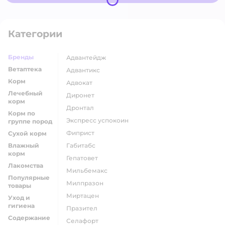
Категории
Бренды
адвантейдж
Ветаптека
адвантикс
Корм
адвокат
Лечебный
диронет
корм
дронтал
Корм по
экспресс успокоин
группе пород
фиприст
Сухой корм
Влажный
габитабс
корм
гепатовет
Лакомства
мильбемакс
Популярные
милпразон
товары
миртацен
Уход и
гигиена
празител
Содержание
селафорт