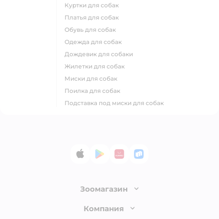
куртки для собак
платья для собак
обувь для собак
одежда для собак
дождевик для собаки
жилетки для собак
миски для собак
поилка для собак
подставка под миски для собак
App Store
Google Play
AppGallery
RuStore
Зоомагазин
Лицензия
Компания