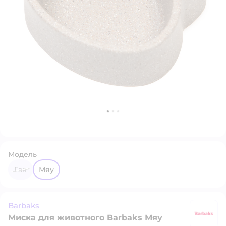
Модель
Гав
Мяу
Barbaks
Миска для животного Barbaks Мяу
B