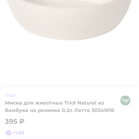
Triol
Миска для животных Triol Natural из
Tr
бамбука на резинке 0.2л Латте 30241010
395 ₽
+
7,90