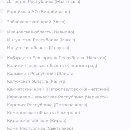
Д
Дагестан Республика
(Махачкала)
Е
Еврейская АО
(Биробиджан)
З
Забайкальский край
(Чита)
И
Ивановская область
(Иваново)
Ингушетия Республика
(Магас)
Иркутская область
(Иркутск)
К
Кабардино-Балкарская Республика
(Нальчик)
Калининградская область
(Калининград)
Калмыкия Республика
(Элиста)
Калужская область
(Калуга)
Камчатский край
(Петропавловск-Камчатский)
Карачаево-Черкесская Республика
(Черкесск)
Карелия Республика
(Петрозаводск)
Кемеровская область
(Кемерово)
Кировская область
(Киров)
Коми Республика
(Сыктывкар)