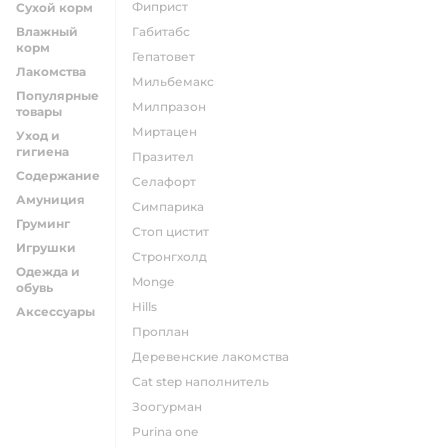
фиприст
Сухой корм
Влажный
габитабс
корм
гепатовет
Лакомства
мильбемакс
Популярные
милпразон
товары
миртацен
Уход и
гигиена
празител
Содержание
селафорт
Амуниция
симпарика
Груминг
стоп цистит
Игрушки
стронгхолд
Одежда и
monge
обувь
hills
Аксессуары
проплан
деревенские лакомства
cat step наполнитель
зоогурман
purina one