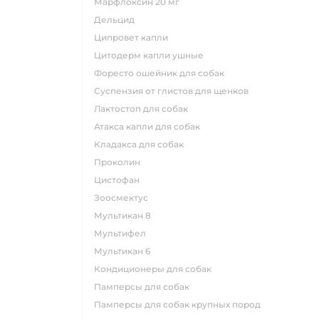
марфлоксин 20 мг
дельцид
ципровет капли
цитодерм капли ушные
форесто ошейник для собак
суспензия от глистов для щенков
лактостоп для собак
атакса капли для собак
кладакса для собак
проколин
цистофан
зоосмектус
мультикан 8
мультифел
мультикан 6
кондиционеры для собак
памперсы для собак
памперсы для собак крупных пород