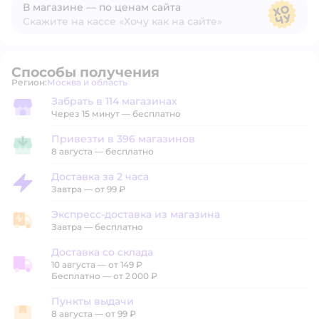
В магазине — по ценам сайта
Скажите на кассе «Хочу как на сайте»
В магазине — по ценам сайта
Способы получения
Регион:
Москва и область
Выбор адреса доставки.
Забрать в 114 магазинах
Забрать в магазине
Через 15 минут — бесплатно
Привезти в 396 магазинов
Привезти в магазин
8 августа
—
бесплатно
Доставка за 2 часа
Доставка за 2 часа
Завтра
—
от 99 ₽
Экспресс-доставка из магазина
Экспресс-доставка из магазина
Завтра
—
бесплатно
Доставка со склада
10 августа
—
от 149 ₽
Доставка со склада
Бесплатно — от 2 000 ₽
Пункты выдачи
8 августа
—
от 99 ₽
Пункты выдачи