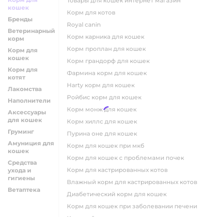
товары для кошек интернет магазин
кошек
корм для котов
Бренды
royal canin
Ветеринарный
корм карника для кошек
корм
корм проплан для кошек
Корм для
кошек
корм грандорф для кошек
Корм для
фармина корм для кошек
котят
harty корм для кошек
Лакомства
ройбис корм для кошек
Наполнители
корм монж для кошек
Аксессуары
для кошек
корм хиллс для кошек
Груминг
пурина оне для кошек
Амуниция для
корм для кошек при мкб
кошек
корм для кошек с проблемами почек
Средства
Корм для кастрированных котов
ухода и
гигиены
влажный корм для кастрированных котов
Ветаптека
диабетический корм для кошек
корм для кошек при заболевании печени