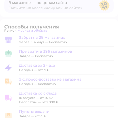
В магазине — по ценам сайта
Скажите на кассе «Хочу как на сайте»
В магазине — по ценам сайта
Способы получения
Регион:
Москва и область
Выбор адреса доставки.
Забрать в 28 магазинах
Забрать в магазине
Через 15 минут — бесплатно
Привезти в 396 магазинов
Привезти в магазин
Завтра
—
бесплатно
Доставка за 2 часа
Доставка за 2 часа
Сегодня
—
от 99 ₽
Экспресс-доставка из магазина
Экспресс-доставка из магазина
Сегодня
—
бесплатно
Доставка со склада
10 августа
—
от 149 ₽
Доставка со склада
Бесплатно — от 2 000 ₽
Пункты выдачи
Завтра
—
от 99 ₽
Пункты выдачи