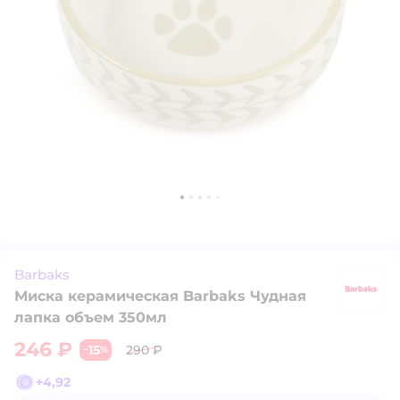
Barbaks
Миска керамическая Barbaks Чудная
B
лапка объем 350мл
246 ₽
15
290 ₽
−
%
+
4,92