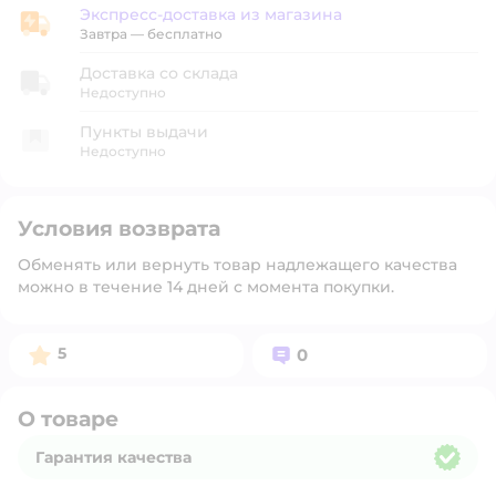
Экспресс-доставка из магазина
Экспресс-доставка из магазина
Завтра
—
бесплатно
Доставка со склада
Недоступно
Пункты выдачи
Недоступно
Условия возврата
Обменять или вернуть товар надлежащего качества
можно в течение 14 дней с момента покупки.
Рейтинг:
Вопросов:
5
0
О товаре
Гарантия качества
Гарантия качества