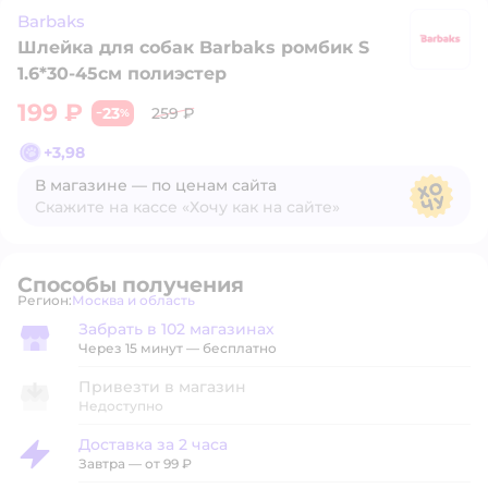
Barbaks
Шлейка для собак Barbaks ромбик S
B
1.6*30-45см полиэстер
199 ₽
23
259 ₽
−
%
+
3,98
В магазине — по ценам сайта
Скажите на кассе «Хочу как на сайте»
В магазине — по ценам сайта
Способы получения
Регион:
Москва и область
Выбор адреса доставки.
Забрать в 102 магазинах
Забрать в магазине
Через 15 минут — бесплатно
Привезти в магазин
Недоступно
Доставка за 2 часа
Доставка за 2 часа
Завтра
—
от 99 ₽