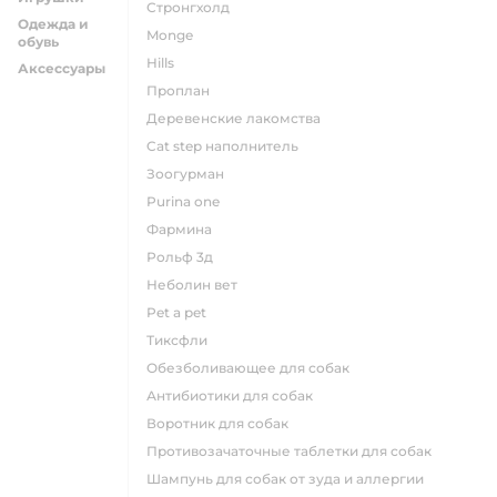
стронгхолд
Одежда и
monge
обувь
hills
Аксессуары
проплан
деревенские лакомства
cat step наполнитель
зоогурман
purina one
фармина
рольф 3д
неболин вет
pet a pet
тиксфли
обезболивающее для собак
антибиотики для собак
воротник для собак
противозачаточные таблетки для собак
шампунь для собак от зуда и аллергии