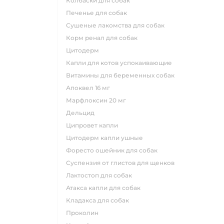
колбаски для собак
печенье для собак
сушеные лакомства для собак
корм ренал для собак
цитодерм
капли для котов успокаивающие
витамины для беременных собак
апоквел 16 мг
марфлоксин 20 мг
дельцид
ципровет капли
цитодерм капли ушные
форесто ошейник для собак
суспензия от глистов для щенков
лактостоп для собак
атакса капли для собак
кладакса для собак
проколин