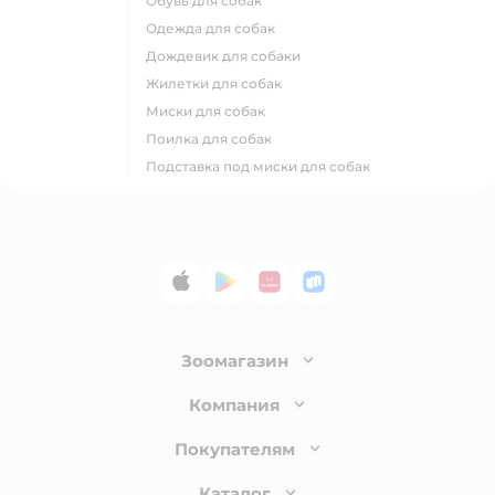
обувь для собак
одежда для собак
дождевик для собаки
жилетки для собак
миски для собак
поилка для собак
подставка под миски для собак
App Store
Google Play
AppGallery
RuStore
Зоомагазин
Лицензия
Компания
Как сделать заказ
О компании
Покупателям
Доставка и оплата
Раскрытие информации
Бонусные карты
Каталог
Обмен и возврат товара