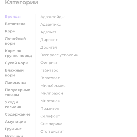
Категории
Бренды
адвантейдж
Ветаптека
адвантикс
Корм
адвокат
Лечебный
диронет
корм
дронтал
Корм по
экспресс успокоин
группе пород
фиприст
Сухой корм
Влажный
габитабс
корм
гепатовет
Лакомства
мильбемакс
Популярные
милпразон
товары
миртацен
Уход и
гигиена
празител
Содержание
селафорт
Амуниция
симпарика
Груминг
стоп цистит
Игрушки