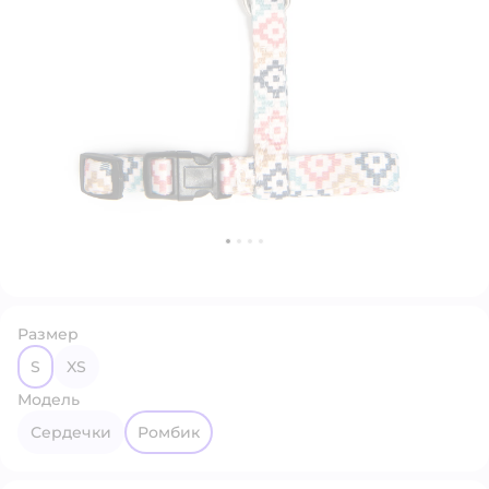
Размер
S
XS
Модель
Сердечки
Ромбик