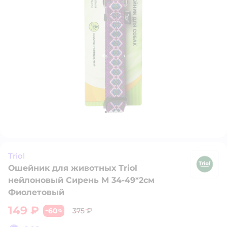
Triol
Ошейник для животных Triol
Tr
нейлоновый Сирень M 34-49*2см
Фиолетовый
149 ₽
60
375 ₽
−
%