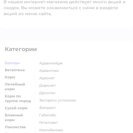
В нашем интернет-магазине действует много акций и
скидок. Вы можете ознакомиться с ними в разделе
акций из меню сайта.
Категории
Бренды
адвантейдж
Ветаптека
адвантикс
Корм
адвокат
Лечебный
диронет
корм
дронтал
Корм по
экспресс успокоин
группе пород
фиприст
Сухой корм
Влажный
габитабс
корм
гепатовет
Лакомства
мильбемакс