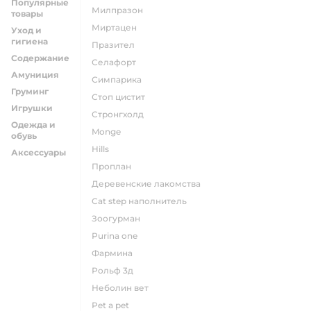
Популярные
милпразон
товары
миртацен
Уход и
гигиена
празител
Содержание
селафорт
Амуниция
симпарика
Груминг
стоп цистит
Игрушки
стронгхолд
Одежда и
monge
обувь
hills
Аксессуары
проплан
деревенские лакомства
cat step наполнитель
зоогурман
purina one
фармина
рольф 3д
неболин вет
pet a pet