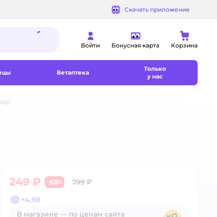
Скачать приложение
Войти
Бонусная карта
Корзина
Только
ицы
Ветаптека
у нас
авр
249 ₽
68
799 ₽
−
%
+
4,98
В магазине — по ценам сайта