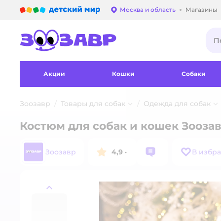
Детский мир
Москва и область
Магазины
Выбор адреса достав
Акции
Кошки
Собаки
Зоозавр
Товары для собак
Одежда для собак
Костюм для собак и кошек Зооза
Зоозавр
4,9
·
В избр
назад